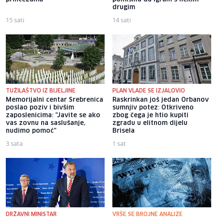
drugim
15 sati
14 sati
TUŽILAŠTVO IZ BIJELJINE
PLAN VLADE SE IZJALOVIO
Memorijalni centar Srebrenica
Raskrinkan još jedan Orbanov
poslao poziv i bivšim
sumnjiv potez: Otkriveno
zaposlenicima: "Javite se ako
zbog čega je htio kupiti
vas zovnu na saslušanje,
zgradu u elitnom dijelu
nudimo pomoć"
Brisela
3 sata
1 sat
DRŽAVNI MINISTAR
VRŠE SE BROJNE ANALIZE