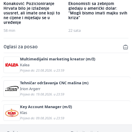
Konaković: Pozicioniranje
Ekonomisti sa zebnjom
Hrvata bilo je izlaženje
gledaju u američki dolar:
ususret, ali imate one koji to
"Mogli bismo imati majku svih
ne cijene i miješaju se u
kriza"
uređenje
58 min
22 sata
Oglasi za posao
Multimedijalni marketing kreator (m/ž)
Kalea
Prijava do: 23.08.2026. u 23:59
Tehničar održavanja CNC mašina (m)
Irion Argerr
Prijava do: 19.08.2026. u 23:59
Key Account Manager (m/ž)
Klas
Prijava do: 09.08.2026. u 23:59