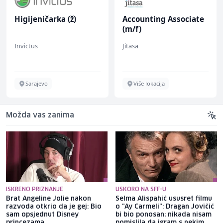
Higijeničarka (ž)
Accounting Associate
(m/f)
Invictus
Jitasa
Sarajevo
Više lokacija
Možda vas zanima
ISKRENO PRIZNANJE
USKORO NA SFF-U
Brat Angeline Jolie nakon
Selma Alispahić ususret filmu
razvoda otkrio da je gej: Bio
o "Ay Carmeli": Dragan Jovičić
sam opsjednut Disney
bi bio ponosan; nikada nisam
princezama
pomislila da igram s nekim