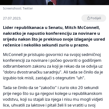
Screenshoot: Twitter
27.07.2023.
Podijeli
Lider republikanaca u Senatu, Mitch McConnell,
nakratko je napustio konferenciju za novinare u
srijedu nakon što je prekinuo svoje izlaganje usred
rečenice i nekoliko sekundi zurio u prazno.
McConnell je pristupio govornici na svojoj sedmičnoj
konferenciji za novinare i počeo govoriti o godišnjem
odbrambenom zakonu za koji je rekao da se odvija uz
"dobru dvostranačku saradnju". Ali tada se činilo da je
izgubio tok misli, zastajući s otegnutim "uh".
Tada se činilo da se "zakočio" i zurio oko 20 sekundi
prije nego što su ga njegovi kolege u republikanskom
vodstvu, koji su stajali iza njega i nisu mu mogli vidjeti
lice, uhvatili za laktove i pitali želi li se vratiti u svoj