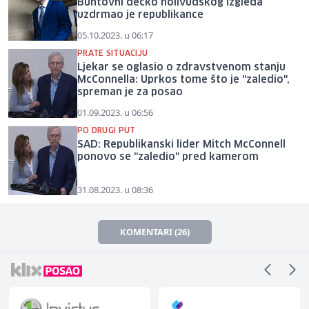
Buntovni dečko holivudskog izgleda
uzdrmao je republikance
05.10.2023. u 06:17
PRATE SITUACIJU
Ljekar se oglasio o zdravstvenom stanju
McConnella: Uprkos tome što je "zaledio",
spreman je za posao
01.09.2023. u 06:56
PO DRUGI PUT
SAD: Republikanski lider Mitch McConnell
ponovo se "zaledio" pred kamerom
31.08.2023. u 08:36
KOMENTARI (26)