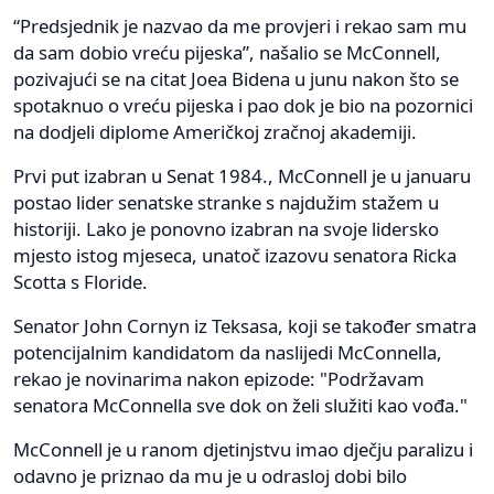
“Predsjednik je nazvao da me provjeri i rekao sam mu
da sam dobio vreću pijeska”, našalio se McConnell,
pozivajući se na citat Joea Bidena u junu nakon što se
spotaknuo o vreću pijeska i pao dok je bio na pozornici
na dodjeli diplome Američkoj zračnoj akademiji.
Prvi put izabran u Senat 1984., McConnell je u januaru
postao lider senatske stranke s najdužim stažem u
historiji. Lako je ponovno izabran na svoje lidersko
mjesto istog mjeseca, unatoč izazovu senatora Ricka
Scotta s Floride.
Senator John Cornyn iz Teksasa, koji se također smatra
potencijalnim kandidatom da naslijedi McConnella,
rekao je novinarima nakon epizode: "Podržavam
senatora McConnella sve dok on želi služiti kao vođa."
McConnell je u ranom djetinjstvu imao dječju paralizu i
odavno je priznao da mu je u odrasloj dobi bilo