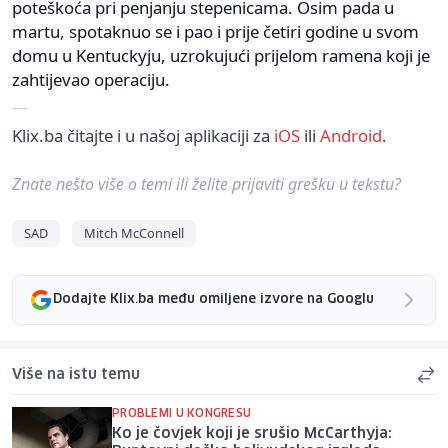
poteškoća pri penjanju stepenicama. Osim pada u
martu, spotaknuo se i pao i prije četiri godine u svom
domu u Kentuckyju, uzrokujući prijelom ramena koji je
zahtijevao operaciju.
Klix.ba čitajte i u našoj aplikaciji za
iOS
ili
Android
.
Znate nešto više o temi ili želite prijaviti grešku u tekstu?
SAD
Mitch McConnell
Dodajte Klix.ba među omiljene izvore na Googlu
Više na istu temu
PROBLEMI U KONGRESU
Ko je čovjek koji je srušio McCarthyja: