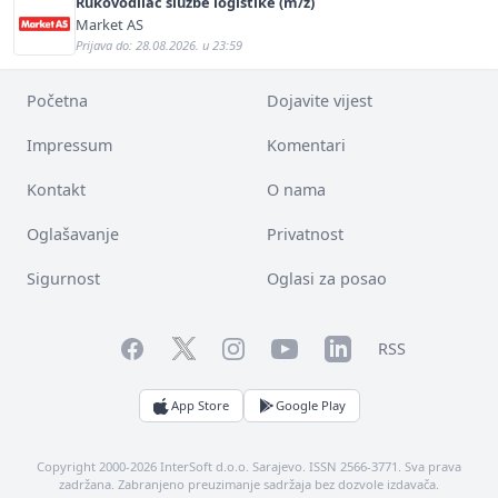
Rukovodilac službe logistike (m/ž)
Market AS
Prijava do: 28.08.2026. u 23:59
Početna
Dojavite vijest
Impressum
Komentari
Kontakt
O nama
Oglašavanje
Privatnost
Sigurnost
Oglasi za posao
Facebook
YouTube
LinkedIn
Twitter
Instagram
RSS
App Store
Google Play
Copyright 2000-2026 InterSoft d.o.o. Sarajevo. ISSN 2566-3771. Sva prava
zadržana. Zabranjeno preuzimanje sadržaja bez dozvole izdavača.