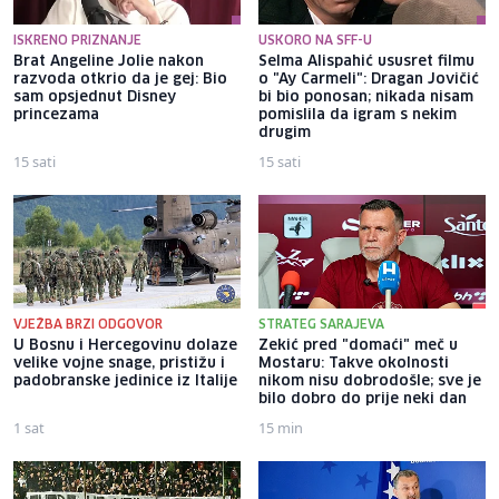
ISKRENO PRIZNANJE
USKORO NA SFF-U
Brat Angeline Jolie nakon
Selma Alispahić ususret filmu
razvoda otkrio da je gej: Bio
o "Ay Carmeli": Dragan Jovičić
sam opsjednut Disney
bi bio ponosan; nikada nisam
princezama
pomislila da igram s nekim
drugim
15 sati
15 sati
VJEŽBA BRZI ODGOVOR
STRATEG SARAJEVA
U Bosnu i Hercegovinu dolaze
Zekić pred "domaći" meč u
velike vojne snage, pristižu i
Mostaru: Takve okolnosti
padobranske jedinice iz Italije
nikom nisu dobrodošle; sve je
bilo dobro do prije neki dan
1 sat
15 min