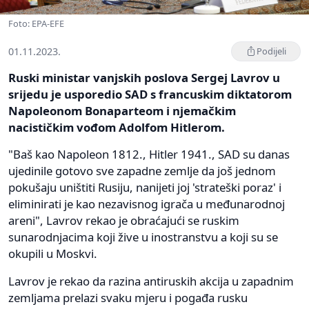
Foto: EPA-EFE
01.11.2023.
Podijeli
Ruski ministar vanjskih poslova Sergej Lavrov u
srijedu je usporedio SAD s francuskim diktatorom
Napoleonom Bonaparteom i njemačkim
nacističkim vođom Adolfom Hitlerom.
"Baš kao Napoleon 1812., Hitler 1941., SAD su danas
ujedinile gotovo sve zapadne zemlje da još jednom
pokušaju uništiti Rusiju, nanijeti joj 'strateški poraz' i
eliminirati je kao nezavisnog igrača u međunarodnoj
areni", Lavrov rekao je obraćajući se ruskim
sunarodnjacima koji žive u inostranstvu a koji su se
okupili u Moskvi.
Lavrov je rekao da razina antiruskih akcija u zapadnim
zemljama prelazi svaku mjeru i pogađa rusku