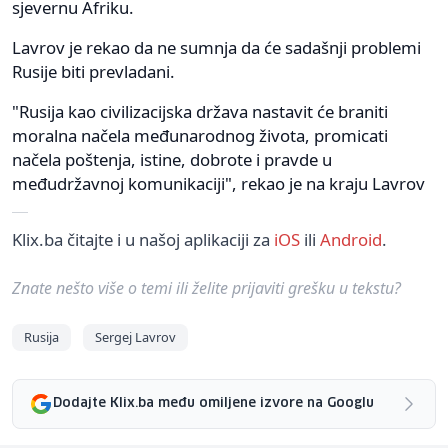
sjevernu Afriku.
Lavrov je rekao da ne sumnja da će sadašnji problemi
Rusije biti prevladani.
"Rusija kao civilizacijska država nastavit će braniti
moralna načela međunarodnog života, promicati
načela poštenja, istine, dobrote i pravde u
međudržavnoj komunikaciji", rekao je na kraju Lavrov
Klix.ba čitajte i u našoj aplikaciji za
iOS
ili
Android
.
Znate nešto više o temi ili želite prijaviti grešku u tekstu?
Rusija
Sergej Lavrov
Dodajte Klix.ba među omiljene izvore na Googlu