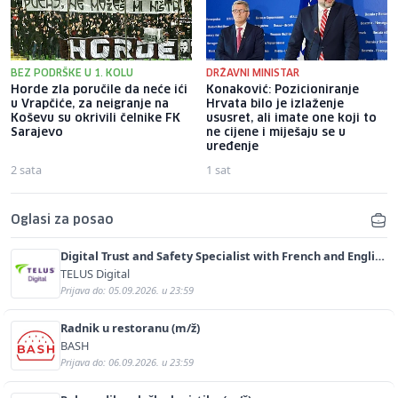
BEZ PODRŠKE U 1. KOLU
DRŽAVNI MINISTAR
Horde zla poručile da neće ići
Konaković: Pozicioniranje
u Vrapčiće, za neigranje na
Hrvata bilo je izlaženje
Koševu su okrivili čelnike FK
ususret, ali imate one koji to
Sarajevo
ne cijene i miješaju se u
uređenje
2 sata
1 sat
Oglasi za posao
Digital Trust and Safety Specialist with French and English
(m/f)
TELUS Digital
Prijava do: 05.09.2026. u 23:59
Radnik u restoranu (m/ž)
BASH
Prijava do: 06.09.2026. u 23:59