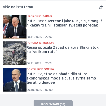
Više na istu temu
UPOZORIO ZAPAD
Putin: Bez suverene i jake Rusije nije moguć
nikakav trajni i stabilan svjetski poredak
28.11.2023. u 22:57
PORUKA IZ MOSKVE
Rusija optužila Zapad da gura Bliski istok
ka "velikom ratu"
06.11.2023. u 20:24
GOVOR KOD SOČIJA
Putin: Svijet se oslobađa diktature
ekonomskog modela čija je svrha samo
tjerati u dugove
05.10.2023. u 07:00
KOMENTARI (53)