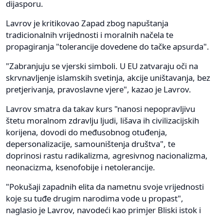
dijasporu.
Lavrov je kritikovao Zapad zbog napuštanja
tradicionalnih vrijednosti i moralnih načela te
propagiranja "tolerancije dovedene do tačke apsurda".
"Zabranjuju se vjerski simboli. U EU zatvaraju oči na
skrvnavljenje islamskih svetinja, akcije uništavanja, bez
pretjerivanja, pravoslavne vjere", kazao je Lavrov.
Lavrov smatra da takav kurs "nanosi nepopravljivu
štetu moralnom zdravlju ljudi, lišava ih civilizacijskih
korijena, dovodi do međusobnog otuđenja,
depersonalizacije, samouništenja društva", te
doprinosi rastu radikalizma, agresivnog nacionalizma,
neonacizma, ksenofobije i netolerancije.
"Pokušaji zapadnih elita da nametnu svoje vrijednosti
koje su tuđe drugim narodima vode u propast",
naglasio je Lavrov, navodeći kao primjer Bliski istok i