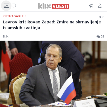
0
KRITIKA SAD I EU
Lavrov kritikovao Zapad: Žmire na skrnavljenje
islamskih svetinja
B. H.
53