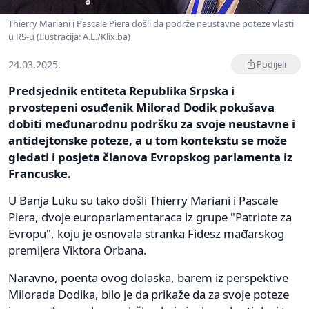
Thierry Mariani i Pascale Piera došli da podrže neustavne poteze vlasti
u RS-u (Ilustracija: A.L./Klix.ba)
24.03.2025.
Podijeli
Predsjednik entiteta Republika Srpska i
prvostepeni osuđenik Milorad Dodik pokušava
dobiti međunarodnu podršku za svoje neustavne i
antidejtonske poteze, a u tom kontekstu se može
gledati i posjeta članova Evropskog parlamenta iz
Francuske.
U Banja Luku su tako došli Thierry Mariani i Pascale
Piera, dvoje europarlamentaraca iz grupe "Patriote za
Evropu", koju je osnovala stranka Fidesz mađarskog
premijera Viktora Orbana.
Naravno, poenta ovog dolaska, barem iz perspektive
Milorada Dodika, bilo je da prikaže da za svoje poteze