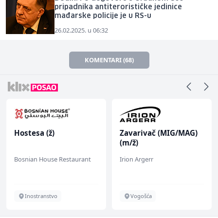
pripadnika antiterorističke jedinice
mađarske policije je u RS-u
26.02.2025. u 06:32
KOMENTARI (68)
Hostesa (ž)
Zavarivač (MIG/MAG)
(m/ž)
Bosnian House Restaurant
Irion Argerr
Inostranstvo
Vogošća