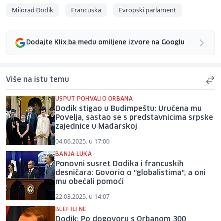
Milorad Dodik
Francuska
Evropski parlament
Dodajte Klix.ba među omiljene izvore na Googlu
Više na istu temu
USPUT POHVALIO ORBANA
Dodik stigao u Budimpeštu: Uručena mu
Povelja, sastao se s predstavnicima srpske
zajednice u Mađarskoj
04.06.2025. u 17:00
BANJA LUKA
Ponovni susret Dodika i francuskih
desničara: Govorio o "globalistima", a oni
mu obećali pomoći
22.03.2025. u 14:07
BLEF ILI NE
Dodik: Po dogovoru s Orbanom 300