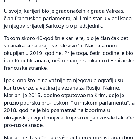
U svojoj karijeri bio je gradonačelnik grada Valreas,
član francuskog parlamenta, ali i ministar u vladi kada
je njegov prijatelj Sarkozy bio predsjednik.
Tokom skoro 40-godišnje karijere, bio je član čak pet
stranaka, a na kraju se "skrasio" u Nacionalnom
okupljanju 2019. godine. Prije toga, četiri godine je bio
član Republikanaca, nešto manje radikalno desničarske
francuske stranke.
Ipak, ono što je najvažnije za njegovu biografiju su
kontroverze, a većina je vezana za Rusiju. Naime,
Mariani je 2015. godine otputovao na Krim, gdje je
pružio podršku pro-ruskom "krimskom parlamentu", a
2018. godine je bio posmatrač na izborima u
ukrajinskoj regiji Donjeck, koje su organizovale također
pro-ruske snage.
Mariani je, također, bio više puta predmet istraga zbog