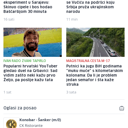
eksperiment u Sarajevu:
se Vučiću na podršci koju
Skinuo cipele i bos hodao
Srbija pruža ukrajinskom
Baščaršijom 30 minuta
narodu
16 sati
11 min
IVAN RADO ZVANI TAPIRLO
MAGISTRALNA CESTA M-17
Popularni hrvatski YouTuber
Putnici ka jugu BiH godinama
gledao duel na Grbavici: Sad
"muku muče" s kilometarskim
vidim zašto neki kažu prvo
kolonama: Da li je problem
Željo, pa poslije kažu tata
jedan semafor i šta kaže
struka
1 sat
3 sata
Oglasi za posao
Konobar - Šanker (m/ž)
CK Ristorante