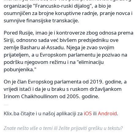
organizacije "Francusko-ruski dijalog", a bio je
osumnjičen za brojne koruptivne radnje, pranje novca i
sumnjive finansijske transkacije.
Pored Rusije, imao je i kontroverze zbog odnosa prema
Siriji, odnosno sada već bivšem predsjedniku ove
zemlje Basharu al-Assadu. Njega je zvao svojim
prijateljem, a u Evropskom parlamentu je pozivao na
podršku njegovom režimu i na "eliminaciju
pobunjenika."
On je član Evropskog parlamenta od 2019. godine, a
vrijedi istaći i da je u braku s ruskom državljankom
Irinom Chaikhoullinom od 2005. godine.
Klix.ba čitajte i u našoj aplikaciji za
iOS
ili
Android
.
Znate nešto više o temi ili želite prijaviti grešku u tekstu?