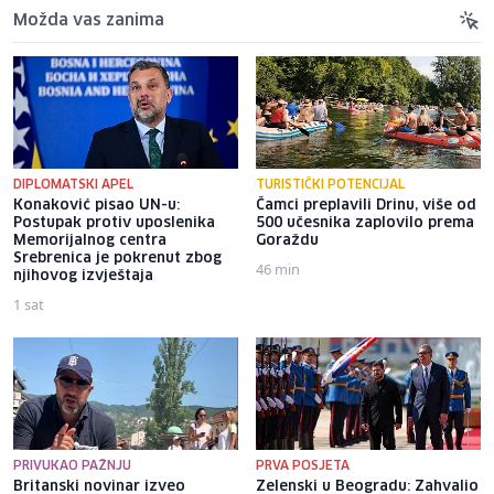
Možda vas zanima
DIPLOMATSKI APEL
TURISTIČKI POTENCIJAL
Konaković pisao UN-u:
Čamci preplavili Drinu, više od
Postupak protiv uposlenika
500 učesnika zaplovilo prema
Memorijalnog centra
Goraždu
Srebrenica je pokrenut zbog
46 min
njihovog izvještaja
1 sat
PRIVUKAO PAŽNJU
PRVA POSJETA
Britanski novinar izveo
Zelenski u Beogradu: Zahvalio