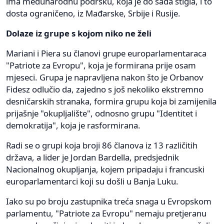
ima međunarodnu podršku, koja je do sada stigla, i to
dosta ograničeno, iz Mađarske, Srbije i Rusije.
Dolaze iz grupe s kojom niko ne želi
Mariani i Piera su članovi grupe europarlamentaraca
"Patriote za Evropu", koja je formirana prije osam
mjeseci. Grupa je napravljena nakon što je Orbanov
Fidesz odlučio da, zajedno s još nekoliko ekstremno
desničarskih stranaka, formira grupu koja bi zamijenila
prijašnje "okupljalište", odnosno grupu "Identitet i
demokratija", koja je rasformirana.
Radi se o grupi koja broji 86 članova iz 13 različitih
država, a lider je Jordan Bardella, predsjednik
Nacionalnog okupljanja, kojem pripadaju i francuski
europarlamentarci koji su došli u Banja Luku.
Iako su po broju zastupnika treća snaga u Evropskom
parlamentu, "Patriote za Evropu" nemaju pretjeranu