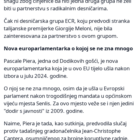
snagu zbog činjenice da niti jedna druga grupa ne želi
biti u partnerstvu s radikalnim desničarima.
Čak ni desničarska grupa ECR, koju predvodi stranka
talijanske premijerke Giorgije Meloni, nije bila
zainteresovana za partnerstvo s ovom grupom.
Nova europarlamentarka o kojoj se ne zna mnogo
Pascale Piera, jedna od Dodikovih gošći, je nova
europarlamentarka koja je u ovo EU tijelo ušla nakon
izbora u julu 2024. godine.
O njoj se ne zna mnogo, osim da je ušla u Evropski
parlament nakon trogodišnjeg mandata u općinskom
vijeću mjesta Senlis. Za ovo mjesto veže se i njen jedini
"dodir s javnosti" iz 2009. godine.
Naime, Piera je tada, kao sutkinja, predvodila slučaj
protiv tadašnjeg gradonačelnika Jean-Christophe
Cantera, osumnjičenog za brojne koruptivne radnje.