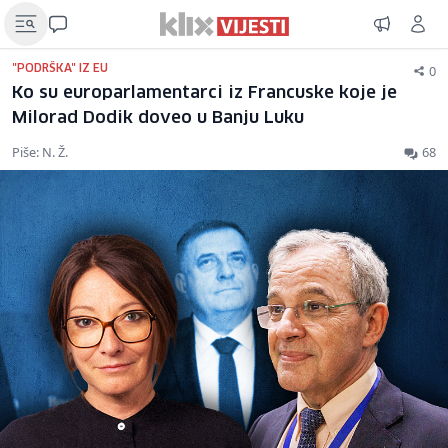
0
"PODRŠKA" IZ EU
Ko su europarlamentarci iz Francuske koje je
Milorad Dodik doveo u Banju Luku
Piše: N. Ž.
68