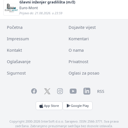
Glavni inženjer gradilišta (m/ž)
Euro-Mont
Prijava do: 21.08.2026. u 23:59
Početna
Dojavite vijest
Impressum
Komentari
Kontakt
O nama
Oglašavanje
Privatnost
Sigurnost
Oglasi za posao
Facebook
YouTube
LinkedIn
Twitter
Instagram
RSS
App Store
Google Play
Copyright 2000-2026 InterSoft d.o.o. Sarajevo. ISSN 2566-3771. Sva prava
zadržana. Zabranjeno preuzimanje sadržaja bez dozvole izdavača.