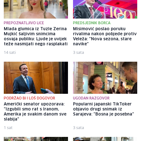
PREPOZNATLJIVO LICE
PREDSJEDNIK BORCA
Mlada glumica iz Tuzle Zerina
Misimović poslao poruku
Mujkić šaljivim snimcima
rivalima nakon pobjede protiv
osvaja publiku: Ljude je uvijek
Veleža: "Nova sezona, stare
teže nasmijati nego rasplakati
navike"
14 sati
3 sata
PODRŽAO BI I LOŠ DOGOVOR
UGODAN RAZGOVOR
Američki senator upozorava:
Popularni japanski TikToker
"Izgubili smo rat s Iranom,
objavio drugi snimak iz
Amerika je svakim danom sve
Sarajeva: "Bosna je posebna"
slabija"
1 sat
3 sata