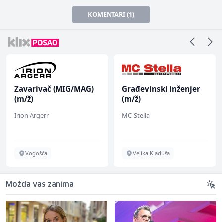
KOMENTARI (1)
Zavarivač (MIG/MAG)
Građevinski inženjer
(m/ž)
(m/ž)
Irion Argerr
MC-Stella
Vogošća
Velika Kladuša
Možda vas zanima