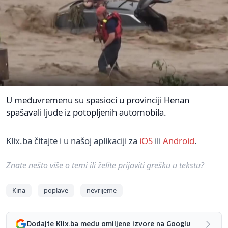
U međuvremenu su spasioci u provinciji Henan
spašavali ljude iz potopljenih automobila.
Klix.ba čitajte i u našoj aplikaciji za
iOS
ili
Android
.
Znate nešto više o temi ili želite prijaviti grešku u tekstu?
Kina
poplave
nevrijeme
Dodajte Klix.ba među omiljene izvore na Googlu