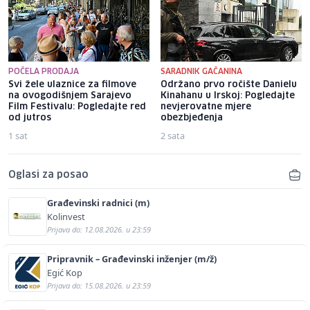
POČELA PRODAJA
SARADNIK GAČANINA
Svi žele ulaznice za filmove
Održano prvo ročište Danielu
na ovogodišnjem Sarajevo
Kinahanu u Irskoj: Pogledajte
Film Festivalu: Pogledajte red
nevjerovatne mjere
od jutros
obezbjeđenja
1 sat
2 sata
Oglasi za posao
Građevinski radnici (m)
Kolinvest
Prijava do: 12.08.2026. u 23:59
Pripravnik – Građevinski inženjer (m/ž)
Egić Kop
Prijava do: 15.08.2026. u 23:59