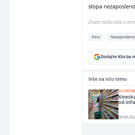
stopa nezaposlenos
Znate nešto više o temi 
Kina
Nezaposlenos
Dodajte Klix.ba 
Više na istu temu
EKONOMI
Kineska
od infla
09.08.202