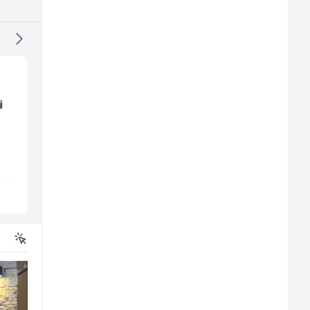
i
Trgovac - Magacioner
Prodavač u školskoj
(m/ž)
kantini (ž)
Amko komerc
Slatko i Slano
Fojnica
Više lokacija