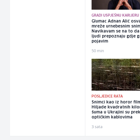
GRADI USPJEŠNU KARIJERU
Glumac Adnan Alić osv
mreže urnebesnim sni
Navikavam se na to d
ljudi prepoznaju gdje 
pojavim
50 min
POSLJEDICE RATA
Snimci kao iz horor fil
Hiljade kvadratnih kil
šuma u Ukrajini su pre
optičkim kablovima
3 sata