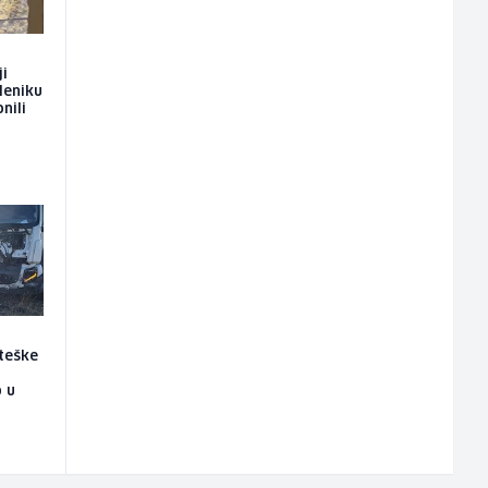
ji
leniku
nili
 teške
 u