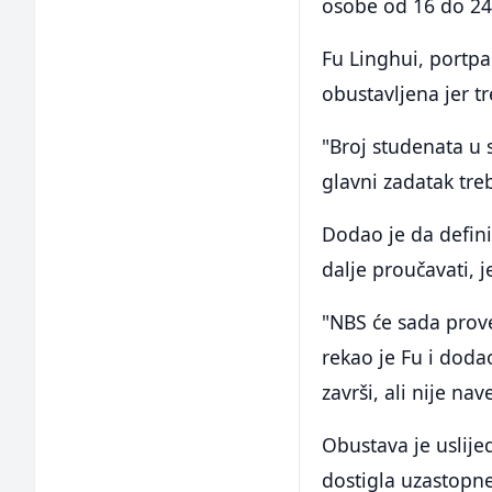
osobe od 16 do 24
Fu Linghui, portpa
obustavljena jer tr
"Broj studenata u 
glavni zadatak tre
Dodao je da defini
dalje proučavati, j
"NBS će sada prove
rekao je Fu i doda
završi, ali nije n
Obustava je uslije
dostigla uzastopne