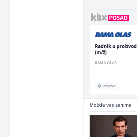
Konobar (m/ž)
Radnik u proizvod
(m/ž)
Borbono
RAMA-GLAS
Sarajevo
Sarajevo
Možda vas zanima