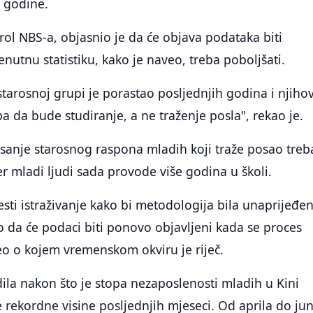
 godine.
rol NBS-a, objasnio je da će objava podataka biti
enutnu statistiku, kako je naveo, treba poboljšati.
starosnoj grupi je porastao posljednjih godina i njiho
ba da bude studiranje, a ne traženje posla", rekao je.
sanje starosnog raspona mladih koji traže posao treb
er mladi ljudi sada provode više godina u školi.
sti istraživanje kako bi metodologija bila unaprijeđen
o da će podaci biti ponovo objavljeni kada se proces
aveo o kojem vremenskom okviru je riječ.
dila nakon što je stopa nezaposlenosti mladih u Kini
 rekordne visine posljednjih mjeseci. Od aprila do jun