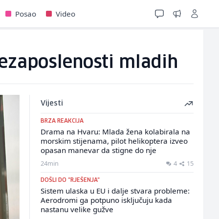
Posao
Video
 nezaposlenosti mladih
Vijesti
BRZA REAKCIJA
Drama na Hvaru: Mlada žena kolabirala na
morskim stijenama, pilot helikoptera izveo
opasan manevar da stigne do nje
24min
4
15
DOŠLI DO "RJEŠENJA"
Sistem ulaska u EU i dalje stvara probleme:
Aerodromi ga potpuno isključuju kada
nastanu velike gužve