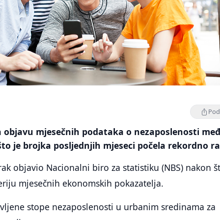
Podi
la objavu mjesečnih podataka o nezaposlenosti me
o je brojka posljednjih mjeseci počela rekordno ra
rak objavio Nacionalni biro za statistiku (NBS) nakon š
eriju mjesečnih ekonomskih pokazatelja.
vljene stope nezaposlenosti u urbanim sredinama za