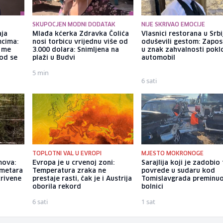
SKUPOCJEN MODNI DODATAK
NIJE SKRIVAO EMOCIJE
aja
Mlađa kćerka Zdravka Čolića
Vlasnici restorana u Srbi
mcima:
nosi torbicu vrijednu više od
oduševili gestom: Zapos
a me
3.000 dolara: Snimljena na
u znak zahvalnosti poklo
god se
plaži u Budvi
automobil
5 min
6 sati
TOPLOTNI VAL U EVROPI
MJESTO MOKRONOGE
mova:
Evropa je u crvenoj zoni:
Sarajlija koji je zadobio
ometara
Temperatura zraka ne
povrede u sudaru kod
krivene
prestaje rasti, čak je i Austrija
Tomislavgrada preminuo
oborila rekord
bolnici
6 sati
1 sat