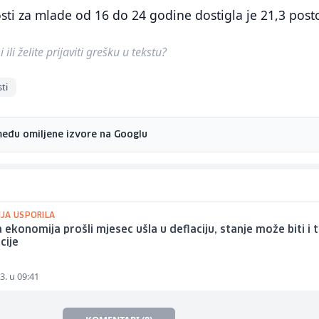
ti za mlade od 16 do 24 godine dostigla je 21,3 post
ili želite prijaviti grešku u tekstu?
ti
među omiljene izvore na Googlu
JA USPORILA
 ekonomija prošli mjesec ušla u deflaciju, stanje može biti i 
cije
3. u 09:41