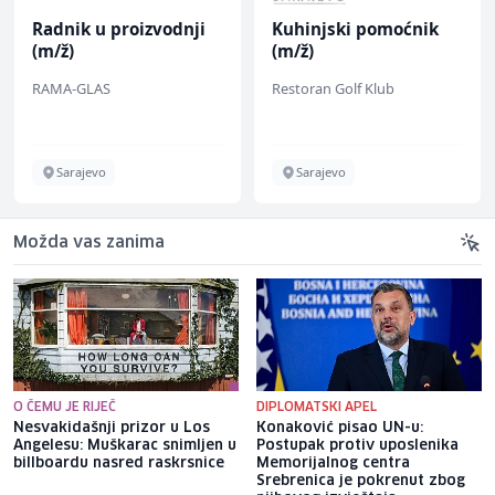
Radnik u proizvodnji
Kuhinjski pomoćnik
(m/ž)
(m/ž)
RAMA-GLAS
Restoran Golf Klub
Sarajevo
Sarajevo
Možda vas zanima
O ČEMU JE RIJEČ
DIPLOMATSKI APEL
Nesvakidašnji prizor u Los
Konaković pisao UN-u:
Angelesu: Muškarac snimljen u
Postupak protiv uposlenika
billboardu nasred raskrsnice
Memorijalnog centra
Srebrenica je pokrenut zbog