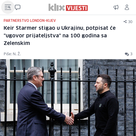
30
PARTNERSTVO LONDON-KIJEV
Keir Starmer stigao u Ukrajinu, potpisat će
"ugovor prijateljstva" na 100 godina sa
Zelenskim
Piše: N. Ž.
3