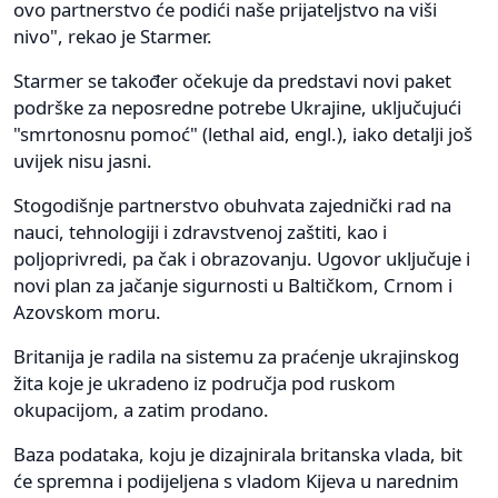
ovo partnerstvo će podići naše prijateljstvo na viši
nivo", rekao je Starmer.
Starmer se također očekuje da predstavi novi paket
podrške za neposredne potrebe Ukrajine, uključujući
"smrtonosnu pomoć" (lethal aid, engl.), iako detalji još
uvijek nisu jasni.
Stogodišnje partnerstvo obuhvata zajednički rad na
nauci, tehnologiji i zdravstvenoj zaštiti, kao i
poljoprivredi, pa čak i obrazovanju. Ugovor uključuje i
novi plan za jačanje sigurnosti u Baltičkom, Crnom i
Azovskom moru.
Britanija je radila na sistemu za praćenje ukrajinskog
žita koje je ukradeno iz područja pod ruskom
okupacijom, a zatim prodano.
Baza podataka, koju je dizajnirala britanska vlada, bit
će spremna i podijeljena s vladom Kijeva u narednim