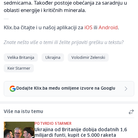
sedmicama. Također postoje obećanja za saradnju u
oblasti energije i kritičnih minerala.
Klix.ba čitajte i u našoj aplikaciji za
iOS
ili
Android
.
Znate nešto više o temi ili želite prijaviti grešku u tekstu?
Velika Britanija
Ukrajina
Volodimir Zelenski
Keir Starmer
Dodajte Klix.ba među omiljene izvore na Googlu
Više na istu temu
POTVRDIO STARMER
Ukrajina od Britanije dobija dodatnih 1,6
milijardi funti, kupit će 5.000 raketa