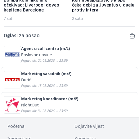
Bomba koju niko nije
Kerim Alajbegović s klupe
očekivao: Liverpool doveo
čeka debi za Juventus u duelu
kapitena Barcelone
protiv Intera
7 sati
2 sata
Oglasi za posao
Agent u call centru (m/ž)
Poslovne novine
Prijava do: 21.08.2026. u 23:59
Marketing saradnik (m/ž)
Đurić
Prijava do: 13.08.2026. u 23:59
Marketing koordinator (m/ž)
NightOut
Prijava do: 31.08.2026. u 23:59
Početna
Dojavite vijest
Impressum
Komentari