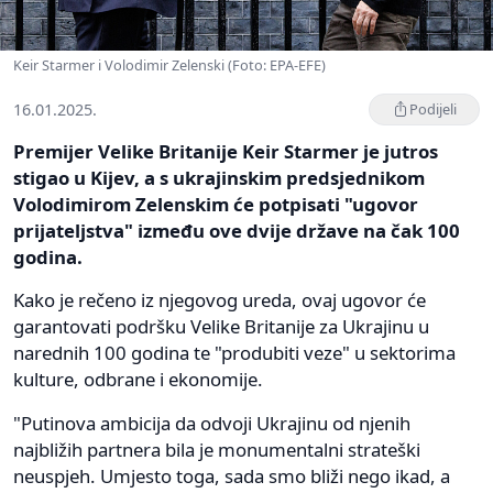
Keir Starmer i Volodimir Zelenski (Foto: EPA-EFE)
16.01.2025.
Podijeli
Premijer Velike Britanije Keir Starmer je jutros
stigao u Kijev, a s ukrajinskim predsjednikom
Volodimirom Zelenskim će potpisati "ugovor
prijateljstva" između ove dvije države na čak 100
godina.
Kako je rečeno iz njegovog ureda, ovaj ugovor će
garantovati podršku Velike Britanije za Ukrajinu u
narednih 100 godina te "produbiti veze" u sektorima
kulture, odbrane i ekonomije.
"Putinova ambicija da odvoji Ukrajinu od njenih
najbližih partnera bila je monumentalni strateški
neuspjeh. Umjesto toga, sada smo bliži nego ikad, a