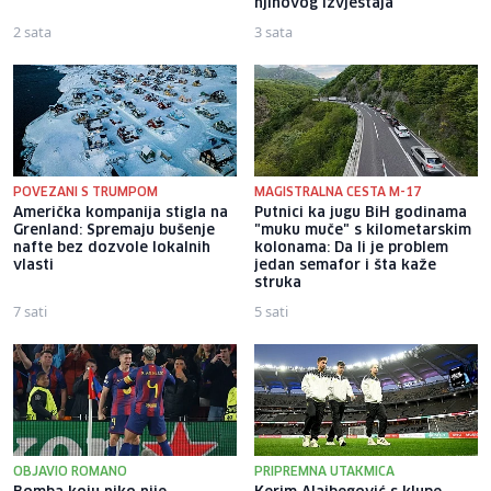
njihovog izvještaja
2 sata
3 sata
POVEZANI S TRUMPOM
MAGISTRALNA CESTA M-17
Američka kompanija stigla na
Putnici ka jugu BiH godinama
Grenland: Spremaju bušenje
"muku muče" s kilometarskim
nafte bez dozvole lokalnih
kolonama: Da li je problem
vlasti
jedan semafor i šta kaže
struka
7 sati
5 sati
OBJAVIO ROMANO
PRIPREMNA UTAKMICA