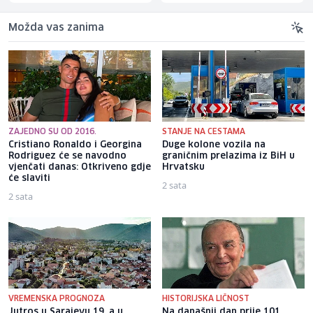
Možda vas zanima
ZAJEDNO SU OD 2016.
STANJE NA CESTAMA
Cristiano Ronaldo i Georgina
Duge kolone vozila na
Rodriguez će se navodno
graničnim prelazima iz BiH u
vjenčati danas: Otkriveno gdje
Hrvatsku
će slaviti
2 sata
2 sata
VREMENSKA PROGNOZA
HISTORIJSKA LIČNOST
Jutros u Sarajevu 19, a u
Na današnji dan prije 101.