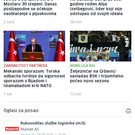
Mostaru 30 stepeni: Danas
godine rođen Alija
poslijepodne se očekuje
Izetbegović, lider koji nije
naoblačenje s pljuskovima
odstupao od svojih ideala
2 sata
58 min
ZABRINUTOST PARTNERA
WWIN LIGA BIH
Mekanski sporazum: Turska
Željezničar na Grbavici
odbacila tvrdnje da sigurnosni
savladao BSK i trijumfalno
sporazum s Rijadom i
počeo novu sezonu
Islamabadom krši NATO
1 sat
13 sati
Oglasi za posao
Rukovodilac službe logistike (m/ž)
Market AS
Prijava do: 28.08.2026. u 23:59