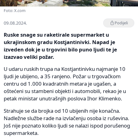
Foto: X.com
09.08.2024.
Podijeli
Ruske snage su raketirale supermarket u
ukrajinskom gradu Kostjantinivki. Napad je
izveden dok je u trgovini bilo puno ljudi te je
izazvao veliki požar.
U udaru ruskih trupa na Kostjantinivku najmanje 10
ljudi je ubijeno, a 35 ranjeno. Požar u trgovačkom
centru od 1.000 kvadratnih metara je ugašen, a
oštećeni su stambeni objekti i automobili, rekao je u
petak ministar unutrašnjih poslova Ihor Klimenko.
Strahuje se da brojka od 10 ubijenih nije konačna.
Nadležne službe rade na izvlačenju osoba iz ruševina.
Još nije poznato koliko ljudi se nalazi ispod porušenog
supermarketa.