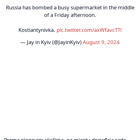
Russia has bombed a busy supermarket in the middle
of a Friday afternoon.
Kostiantynivka.
pic.twitter.com/axWfavcTTl
— Jay in Kyiv (@JayinKyiv)
August 9, 2024
Prema njegovim riječima, na mjestu događaja rade