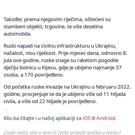
Također, prema njegovim riječima, oštećeni su
stambeni objekti, trgovine, te više desetina
automobila.
Ruski napadi na civilnu infrastrukturu u Ukrajinu,
nažalost, nisu rijetkost. Prije mjesec dana, odnosno 8.
jula ove godine, ruske snage su raketom pogodile
dječiju bolnicu u Kijevu, gdje je ubijeno najmanje 37
osoba, a 170 povrijeđeno.
Od početka ruske invazije na Ukrajinu u februaru 2022.
godine, procjenjuje se da je ubijeno više od 11 hiljada
civila, a više od 22 hiljade je povrijeđeno.
Klix.ba čitajte i u našoj aplikaciji za
iOS
ili
Android
.
Znate nešto više o temi ili želite prijaviti grešku u tekstu?