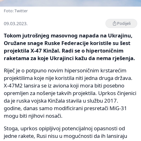
Foto: Twitter
09.03.2023.
Podijeli
Tokom jutrošnjeg masovnog napada na Ukrajinu,
Oružane snage Ruske Federacije koristile su šest
projektila X-47 Kinžal. Radi se o hipertoničnim
raketama za koje Ukrajinci kažu da nema rješenja.
Riječ je o potpuno novim hipersoničnim krstarećim
projektilima koje nije koristila niti jedna druga država.
X-47M2 lansira se iz aviona koji mora biti posebno
opremljen za nošenje takvih projektila. Uprkos činjenici
da je ruska vojska Kinžala stavila u službu 2017.
godine, danas samo modificirani presretači MiG-31
mogu biti njihovi nosači.
Stoga, uprkos opipljivoj potencijalnoj opasnosti od
jedne rakete, Rusi nisu u mogućnosti da ih lansiraju