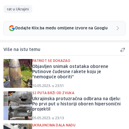
rat u Ukrajini
Dodajte Klix.ba među omiljene izvore na Googlu
Više na istu temu
PATRIOT SE DOKAZAO
Objavljen snimak ostataka oborene
Putinove čudesne rakete koju je
"nemoguće oboriti"
10.05.2023. u 23:51
12 PUTA BRŽI OD ZVUKA
Ukrajinska protuzračna odbrana na djelu:
Po prvi put u historiji oboren hipersonični
projektil
05.05.2023. u 23:13
UKRAJINCIMA DALA NADU