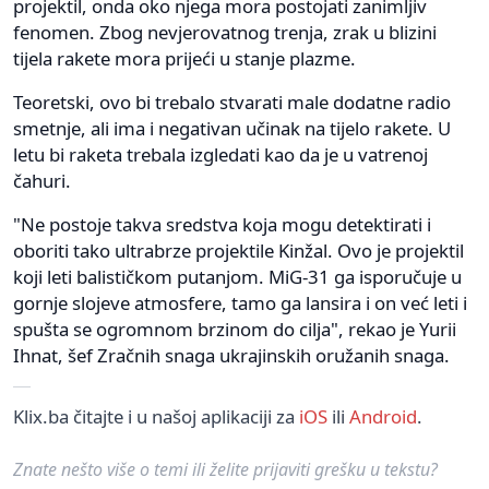
projektil, onda oko njega mora postojati zanimljiv
fenomen. Zbog nevjerovatnog trenja, zrak u blizini
tijela rakete mora prijeći u stanje plazme.
Teoretski, ovo bi trebalo stvarati male dodatne radio
smetnje, ali ima i negativan učinak na tijelo rakete. U
letu bi raketa trebala izgledati kao da je u vatrenoj
čahuri.
"Ne postoje takva sredstva koja mogu detektirati i
oboriti tako ultrabrze projektile Kinžal. Ovo je projektil
koji leti balističkom putanjom. MiG-31 ga isporučuje u
gornje slojeve atmosfere, tamo ga lansira i on već leti i
spušta se ogromnom brzinom do cilja", rekao je Yurii
Ihnat, šef Zračnih snaga ukrajinskih oružanih snaga.
Klix.ba čitajte i u našoj aplikaciji za
iOS
ili
Android
.
Znate nešto više o temi ili želite prijaviti grešku u tekstu?