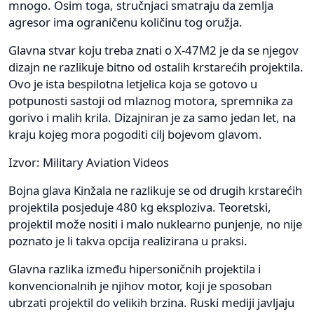
mnogo. Osim toga, stručnjaci smatraju da zemlja
agresor ima ograničenu količinu tog oružja.
Glavna stvar koju treba znati o X-47M2 je da se njegov
dizajn ne razlikuje bitno od ostalih krstarećih projektila.
Ovo je ista bespilotna letjelica koja se gotovo u
potpunosti sastoji od mlaznog motora, spremnika za
gorivo i malih krila. Dizajniran je za samo jedan let, na
kraju kojeg mora pogoditi cilj bojevom glavom.
Izvor: Military Aviation Videos
Bojna glava Kinžala ne razlikuje se od drugih krstarećih
projektila posjeduje 480 kg eksploziva. Teoretski,
projektil može nositi i malo nuklearno punjenje, no nije
poznato je li takva opcija realizirana u praksi.
Glavna razlika između hipersoničnih projektila i
konvencionalnih je njihov motor, koji je sposoban
ubrzati projektil do velikih brzina. Ruski mediji javljaju