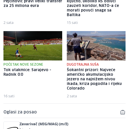
Pejčinović pravi veliki transfer
ključno, ukoliko RS odluči
za 25 miliona eura
zauzeti koridor, NATO-a će
morati povući snage sa
Baltika
2 sata
15 sati
POČETAK NOVE SEZONE
DUGOTRAJNA SUŠA
Tok utakmice: Sarajevo -
Šokantni prizori: Najveće
Radnik 0:0
američko akumulacijsko
jezero na najnižem nivou
ikada, kriza pogodila i rijeku
Colorado
16 sati
2 sata
Oglasi za posao
Zavarivač (MIG/MAG) (m/ž)