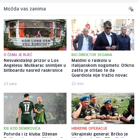
Možda vas zanima
O ČEMU JE RIJEČ
BIO DIREKTOR 16 DANA
Nesvakidašnji prizor u Los
Maldini o raskolu u
Angelesu: Muškarac snimljen u
italijanskom nogometu: Otkrio
billboardu nasred raskrsnice
zašto je otišao te da
Guardiola nije tražio novac
23 sata
22 min
IDE KOD DEMIROVIĆA
HIBRIDNE OPERACIJE
Potvrda i iz kluba: Dženan
Ukrajinski general: Brčko je