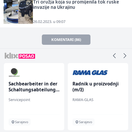
Tri oružja koja su promijenila tok ruske
invazije na Ukrajinu
26.02.2023. u 09:07
KOMENTARI (86)
Sachbearbeiter in der
Radnik u proizvodnji
Schaltungsabteilung
(m/ž)
(m/w)
Servicepoint
RAMA-GLAS
Sarajevo
Sarajevo