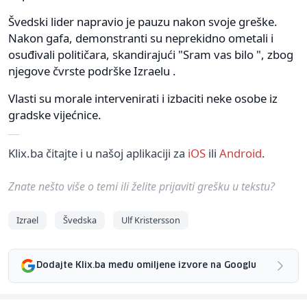
Švedski lider napravio je pauzu nakon svoje greške.
Nakon gafa, demonstranti su neprekidno ometali i
osuđivali političara, skandirajući "Sram vas bilo ", zbog
njegove čvrste podrške Izraelu .
Vlasti su morale intervenirati i izbaciti neke osobe iz
gradske vijećnice.
Klix.ba čitajte i u našoj aplikaciji za
iOS
ili
Android
.
Znate nešto više o temi ili želite prijaviti grešku u tekstu?
Izrael
Švedska
Ulf Kristersson
Dodajte Klix.ba među omiljene izvore na Googlu