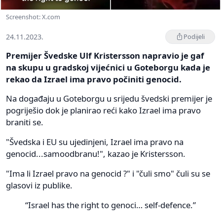
Screenshot: X.com
24.11.2023.
Podijeli
Premijer Švedske Ulf Kristersson napravio je gaf
na skupu u gradskoj vijećnici u Goteborgu kada je
rekao da Izrael ima pravo počiniti genocid.
Na događaju u Goteborgu u srijedu švedski premijer je
pogriješio dok je planirao reći kako Izrael ima pravo
braniti se.
"Švedska i EU su ujedinjeni, Izrael ima pravo na
genocid...samoodbranu!", kazao je Kristersson.
"Ima li Izrael pravo na genocid ?" i "čuli smo" čuli su se
glasovi iz publike.
“Israel has the right to genoci… self-defence.”