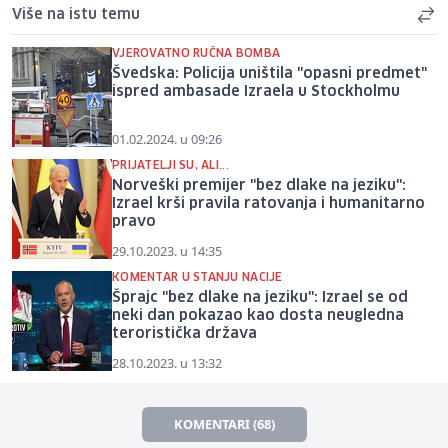
Više na istu temu
VJEROVATNO RUČNA BOMBA
Švedska: Policija uništila "opasni predmet"
ispred ambasade Izraela u Stockholmu
01.02.2024. u 09:26
PRIJATELJI SU, ALI...
Norveški premijer "bez dlake na jeziku":
Izrael krši pravila ratovanja i humanitarno
pravo
29.10.2023. u 14:35
KOMENTAR U STANJU NACIJE
Šprajc "bez dlake na jeziku": Izrael se od
neki dan pokazao kao dosta neugledna
teroristička država
28.10.2023. u 13:32
KOMENTARI (68)