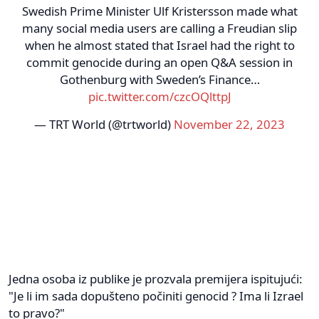
Swedish Prime Minister Ulf Kristersson made what
many social media users are calling a Freudian slip
when he almost stated that Israel had the right to
commit genocide during an open Q&A session in
Gothenburg with Sweden’s Finance…
pic.twitter.com/czcOQlttpJ
— TRT World (@trtworld)
November 22, 2023
Jedna osoba iz publike je prozvala premijera ispitujući:
"Je li im sada dopušteno počiniti genocid ? Ima li Izrael
to pravo?"