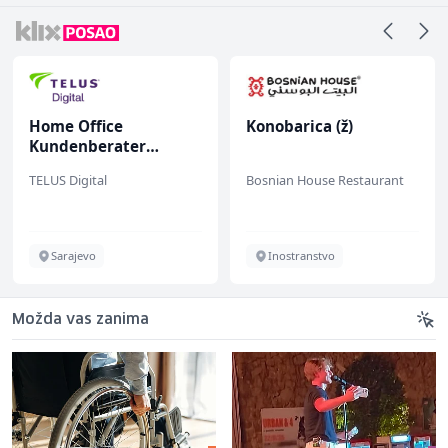
Home Office
Konobarica (ž)
Kundenberater
(m/w/d) für ein
TELUS Digital
Bosnian House Restaurant
renommiertes
Schuhunternehmen
Sarajevo
Inostranstvo
Možda vas zanima