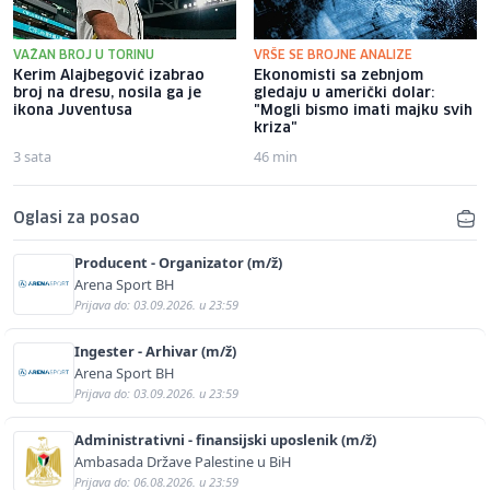
VAŽAN BROJ U TORINU
VRŠE SE BROJNE ANALIZE
Kerim Alajbegović izabrao
Ekonomisti sa zebnjom
broj na dresu, nosila ga je
gledaju u američki dolar:
ikona Juventusa
"Mogli bismo imati majku svih
kriza"
3 sata
46 min
Oglasi za posao
Producent - Organizator (m/ž)
Arena Sport BH
Prijava do: 03.09.2026. u 23:59
Ingester - Arhivar (m/ž)
Arena Sport BH
Prijava do: 03.09.2026. u 23:59
Administrativni - finansijski uposlenik (m/ž)
Ambasada Države Palestine u BiH
Prijava do: 06.08.2026. u 23:59