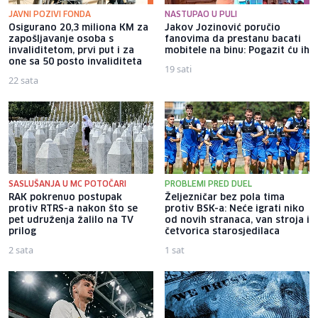
JAVNI POZIVI FONDA
NASTUPAO U PULI
Osigurano 20,3 miliona KM za
Jakov Jozinović poručio
zapošljavanje osoba s
fanovima da prestanu bacati
invaliditetom, prvi put i za
mobitele na binu: Pogazit ću ih
one sa 50 posto invaliditeta
19 sati
22 sata
SASLUŠANJA U MC POTOČARI
PROBLEMI PRED DUEL
RAK pokrenuo postupak
Željezničar bez pola tima
protiv RTRS-a nakon što se
protiv BSK-a: Neće igrati niko
pet udruženja žalilo na TV
od novih stranaca, van stroja i
prilog
četvorica starosjedilaca
2 sata
1 sat