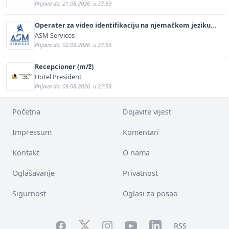
Prijava do: 21.08.2026. u 23:59
Operater za video identifikaciju na njemačkom jeziku
(m/ž)
ASM Services
Prijava do: 02.09.2026. u 23:59
Recepcioner (m/ž)
Hotel President
Prijava do: 09.08.2026. u 23:59
Početna
Dojavite vijest
Impressum
Komentari
Kontakt
O nama
Oglašavanje
Privatnost
Sigurnost
Oglasi za posao
Facebook
YouTube
LinkedIn
Twitter
Instagram
RSS