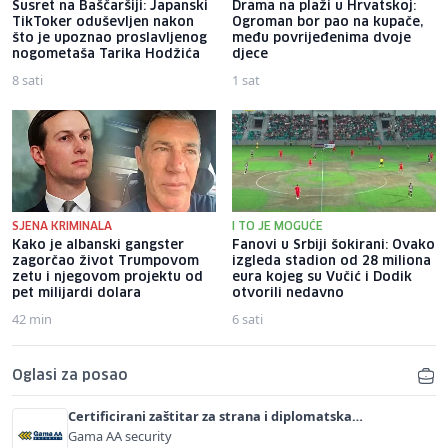
Susret na Baščaršiji: Japanski
Drama na plaži u Hrvatskoj:
TikToker oduševljen nakon
Ogroman bor pao na kupače,
što je upoznao proslavljenog
među povrijeđenima dvoje
nogometaša Tarika Hodžića
djece
8 sati
1 sat
SJENA KRIMINALA
I TO JE MOGUĆE
Kako je albanski gangster
Fanovi u Srbiji šokirani: Ovako
zagorčao život Trumpovom
izgleda stadion od 28 miliona
zetu i njegovom projektu od
eura kojeg su Vučić i Dodik
pet milijardi dolara
otvorili nedavno
42 min
6 sati
Oglasi za posao
Certificirani zaštitar za strana i diplomatska
predstavništva (m/ž)
Gama AA security