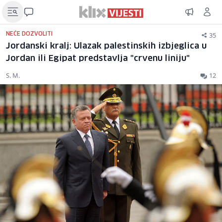
35
NEĆE DOZVOLITI
Jordanski kralj: Ulazak palestinskih izbjeglica u
Jordan ili Egipat predstavlja "crvenu liniju"
S. M.
12