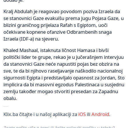
Kralj Abdulah je reagovao povodom poziva Izraela da
se stanovnici Gaze evakuišu prema jugu Pojasa Gaze, u
blizini graničnog prijelaza Rafah s Egiptom, uoči
očekivane kopnene ofanzive Odbrambenih snaga
Izraela (IDF-a) na sjeveru.
Khaled Mashaal, istaknuta ličnost Hamasa i bivši
politički lider te grupe, rekao je u jučerašnjem intervjuu
da stanovnici Gaze neće napustiti pojas bez obzira na
sve, te da bi njihovo raseljavanje naškodilo nacionalnoj
sigurnosti Egipta i predstavljalo opasnost za Jordan, što
implicira da bi masovni egzodus Palestinaca u susjednu
zemlju također mogao stvoriti presedan za Zapadnu
obalu.
Klix.ba čitajte i u našoj aplikaciji za
iOS
ili
Android
.
Znate nešto više o temi ili želite prijaviti grešku u tekstu?