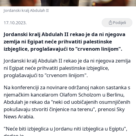
Jordanski kralj Abdulah II
17.10.2023.
Podijeli
Jordanski kralj Abdulah II rekao je da ni njegova
zemlja ni Egipat neće prihvatiti palestinske
izbjeglice, proglašavajući to "crvenom linijom".
Jordanski kralj Abdulah II rekao je da ni njegova zemlja
ni Egipat neće prihvatiti palestinske izbjeglice,
proglašavajući to "crvenom linijom".
Na konferenciji za novinare održanoj nakon sastanka s
njemačkim kancelarom Olafom Scholzom u Berlinu,
Abdulah je rekao da "neki od uobičajenih osumnjičenih
pokušavaju stvoriti činjenice na terenu", prenosi Sky
News Arabia.
"Neće biti izbjeglica u Jordanu niti izbjeglica u Egiptu",
dodao je.