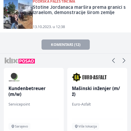
PODRŠKA PALESTINCIMA
Stotine Jordanaca maršira prema granici s
Izraelom, demonstracije širom zemlje
13.10.2023. u 12:38
KOMENTARI (12)
Kundenbetreuer
Mašinski inženjer (m/
(m/w)
ž)
Servicepoint
Euro-Asfalt
Sarajevo
Više lokacija