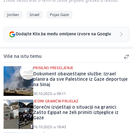
Jordan
Izrael
Pojas Gaze
Dodajte Klix.ba među omiljene izvore na Googlu
Više na istu temu
PRISILNO PRESELJENJE
Dokument obavještajne službe: Izrael
planira da sve Palestince iz Gaze deportuje
na Sinaj
30.10.2023. u 09:11
JEDINI GRANIČNI PRIJELAZ
Oprečni izvještaji o situaciji na granici:
Zašto Egipat ne želi primiti izbjeglice iz
Gaze
16.10.2023. u 18:43