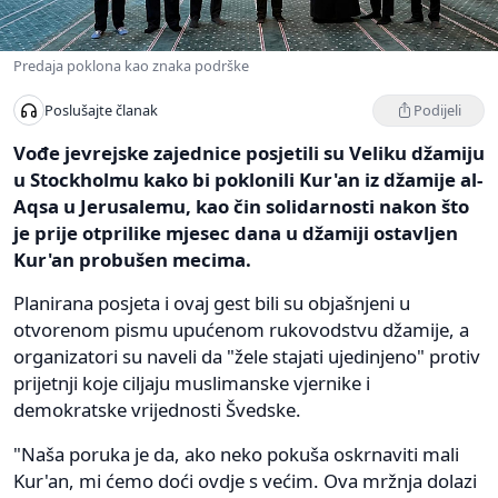
Predaja poklona kao znaka podrške
Podijeli
Poslušajte članak
Vođe jevrejske zajednice posjetili su Veliku džamiju
u Stockholmu kako bi poklonili Kur'an iz džamije al-
Aqsa u Jerusalemu, kao čin solidarnosti nakon što
je prije otprilike mjesec dana u džamiji ostavljen
Kur'an probušen mecima.
Planirana posjeta i ovaj gest bili su objašnjeni u
otvorenom pismu upućenom rukovodstvu džamije, a
organizatori su naveli da "žele stajati ujedinjeno" protiv
prijetnji koje ciljaju muslimanske vjernike i
demokratske vrijednosti Švedske.
"Naša poruka je da, ako neko pokuša oskrnaviti mali
Kur'an, mi ćemo doći ovdje s većim. Ova mržnja dolazi