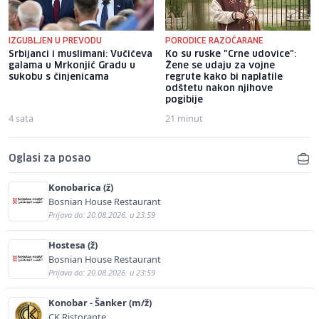
IZGUBLJEN U PREVODU
PORODICE RAZOČARANE
Srbijanci i muslimani: Vučićeva
Ko su ruske "Crne udovice":
galama u Mrkonjić Gradu u
Žene se udaju za vojne
sukobu s činjenicama
regrute kako bi naplatile
odštetu nakon njihove
pogibije
4 sata
21 minut
Oglasi za posao
Konobarica (ž)
Bosnian House Restaurant
Prijava do: 20.08.2026. u 23:59
Hostesa (ž)
Bosnian House Restaurant
Prijava do: 20.08.2026. u 23:59
Konobar - Šanker (m/ž)
CK Ristorante