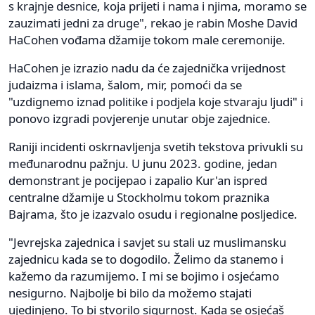
s krajnje desnice, koja prijeti i nama i njima, moramo se
zauzimati jedni za druge", rekao je rabin Moshe David
HaCohen vođama džamije tokom male ceremonije.
HaCohen je izrazio nadu da će zajednička vrijednost
judaizma i islama, šalom, mir, pomoći da se
"uzdignemo iznad politike i podjela koje stvaraju ljudi" i
ponovo izgradi povjerenje unutar obje zajednice.
Raniji incidenti oskrnavljenja svetih tekstova privukli su
međunarodnu pažnju. U junu 2023. godine, jedan
demonstrant je pocijepao i zapalio Kur'an ispred
centralne džamije u Stockholmu tokom praznika
Bajrama, što je izazvalo osudu i regionalne posljedice.
"Jevrejska zajednica i savjet su stali uz muslimansku
zajednicu kada se to dogodilo. Želimo da stanemo i
kažemo da razumijemo. I mi se bojimo i osjećamo
nesigurno. Najbolje bi bilo da možemo stajati
ujedinjeno. To bi stvorilo sigurnost. Kada se osjećaš