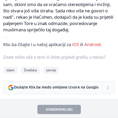
sam, skloni smo da se vraćamo stereotipima i mržnji,
što stvara još više straha. Sada niko više ne govori o
nadi", rekao je HaCohen, dodajući da je kada su prijetili
paljenjem Tore u znak odmazde, posredovanje
muslimana spriječilo taj događaj.
Klix.ba čitajte i u našoj aplikaciji za
iOS
ili
Android
.
Znate nešto više o temi ili želite prijaviti grešku u tekstu?
islam
Švedska
Jevreji
Dodajte Klix.ba među omiljene izvore na Googlu
KOMENTARI (45)