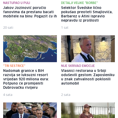
NASTUPAO U PULI
DETALJI VELIKE "BORBE"
Jakov Jozinović poručio
Selektor Švedske lično
fanovima da prestanu bacati
pokušao preoteti Smajlovića,
mobitele na binu: Pogazit ću ih
Barbarez u Atini ispravio
nepravdu iz prošlosti
20 sati
1 sat
"TRI SESTRICE"
NIJE SKRIVAO EMOCIJE
Nadomak granice s BiH
Vlasnici restorana u Srbiji
razvija se luksuzni resort
oduševili gestom: Zaposleniku
vrijedan 920 miliona eura:
u znak zahvalnosti poklonili
Potpuno će promijeniti
automobil
Dubrovačku rivijeru
4 sata
2 sata