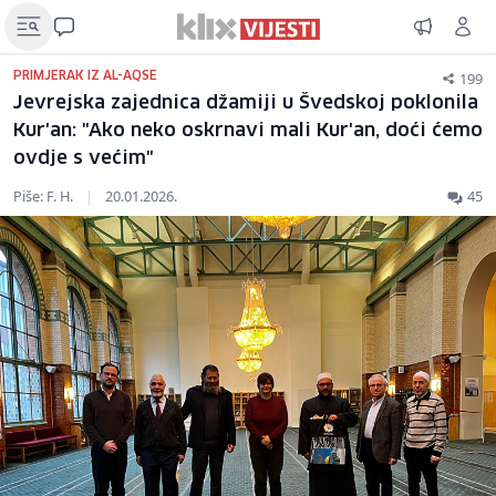
199
PRIMJERAK IZ AL-AQSE
Jevrejska zajednica džamiji u Švedskoj poklonila
Kur'an: "Ako neko oskrnavi mali Kur'an, doći ćemo
ovdje s većim"
Piše: F. H.
|
20.01.2026.
45