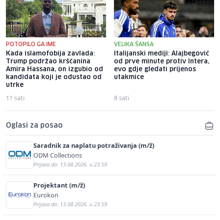
POTOPILO GA IME
VELIKA ŠANSA
Kada islamofobija zavlada:
Italijanski mediji: Alajbegović
Trump podržao kršćanina
od prve minute protiv Intera,
Amira Hassana, on izgubio od
evo gdje gledati prijenos
kandidata koji je odustao od
utakmice
utrke
11 sati
8 sati
Oglasi za posao
Saradnik za naplatu potraživanja (m/ž)
ODM Collections
Prijava do: 13.08.2026. u 23:59
Projektant (m/ž)
Eurokon
Prijava do: 13.08.2026. u 23:59