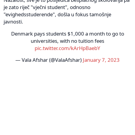
je zato riječ "vječni student", odnosno
"evighedsstuderende", došla u fokus tamošnje
javnosti.
Denmark pays students $1,000 a month to go to
universities, with no tuition fees
pic.twitter.com/kArHpBaebY
— Vala Afshar (@ValaAfshar)
January 7, 2023