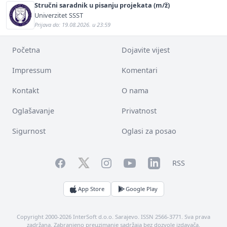
Stručni saradnik u pisanju projekata (m/ž)
Univerzitet SSST
Prijava do: 19.08.2026. u 23:59
Početna
Dojavite vijest
Impressum
Komentari
Kontakt
O nama
Oglašavanje
Privatnost
Sigurnost
Oglasi za posao
Facebook
YouTube
LinkedIn
Twitter
Instagram
RSS
App Store
Google Play
Copyright 2000-2026 InterSoft d.o.o. Sarajevo. ISSN 2566-3771. Sva prava
zadržana. Zabranjeno preuzimanje sadržaja bez dozvole izdavača.