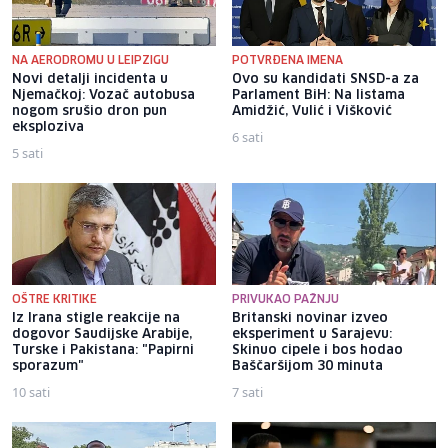
NA AERODROMU U LEIPZIGU
POTVRĐENA IMENA
Novi detalji incidenta u
Ovo su kandidati SNSD-a za
Njemačkoj: Vozač autobusa
Parlament BiH: Na listama
nogom srušio dron pun
Amidžić, Vulić i Višković
eksploziva
6 sati
5 sati
OŠTRE KRITIKE
PRIVUKAO PAŽNJU
Iz Irana stigle reakcije na
Britanski novinar izveo
dogovor Saudijske Arabije,
eksperiment u Sarajevu:
Turske i Pakistana: "Papirni
Skinuo cipele i bos hodao
sporazum"
Baščaršijom 30 minuta
10 sati
7 sati