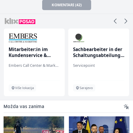
KOMENTARI (42)
Mitarbeiter:in im
Sachbearbeiter in der
Kundenservice &
Schaltungsabteilung
Support (m/w/d)
(m/w)
Embers Call Center & Marketing
Servicepoint
Više lokacija
Sarajevo
Možda vas zanima