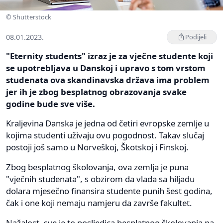
© Shutterstock
08.01.2023.
Podijeli
"Eternity students" izraz je za vječne studente koji
se upotrebljava u Danskoj i upravo s tom vrstom
studenata ova skandinavska država ima problem
jer ih je zbog besplatnog obrazovanja svake
godine bude sve više.
Kraljevina Danska je jedna od četiri evropske zemlje u
kojima studenti uživaju ovu pogodnost. Takav slučaj
postoji još samo u Norveškoj, Škotskoj i Finskoj.
Zbog besplatnog školovanja, ova zemlja je puna
"vječnih studenata", s obzirom da vlada sa hiljadu
dolara mjesečno finansira studente punih šest godina,
čak i one koji nemaju namjeru da završe fakultet.
Nažalost, sve je to posljedica besplatnog školovanja pa