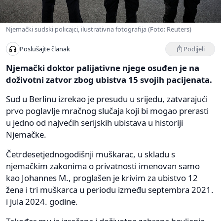
Njemački sudski policajci, ilustrativna fotografija (Foto: Reuters)
Podijeli
Poslušajte članak
Njemački doktor palijativne njege osuđen je na
doživotni zatvor zbog ubistva 15 svojih pacijenata.
Sud u Berlinu izrekao je presudu u srijedu, zatvarajući
prvo poglavlje mračnog slučaja koji bi mogao prerasti
u jedno od najvećih serijskih ubistava u historiji
Njemačke.
Četrdesetjednogodišnji muškarac, u skladu s
njemačkim zakonima o privatnosti imenovan samo
kao Johannes M., proglašen je krivim za ubistvo 12
žena i tri muškarca u periodu između septembra 2021.
i jula 2024. godine.