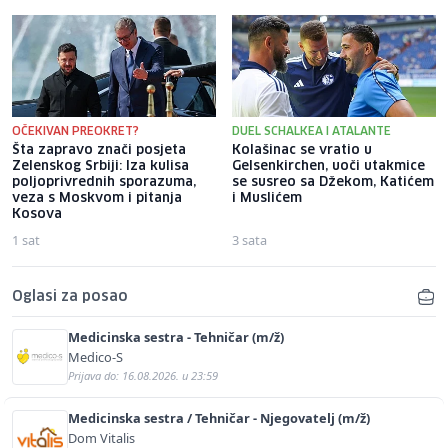
OČEKIVAN PREOKRET?
DUEL SCHALKEA I ATALANTE
Šta zapravo znači posjeta
Kolašinac se vratio u
Zelenskog Srbiji: Iza kulisa
Gelsenkirchen, uoči utakmice
poljoprivrednih sporazuma,
se susreo sa Džekom, Katićem
veza s Moskvom i pitanja
i Muslićem
Kosova
1 sat
3 sata
Oglasi za posao
Medicinska sestra - Tehničar (m/ž)
Medico-S
Prijava do: 16.08.2026. u 23:59
Medicinska sestra / Tehničar - Njegovatelj (m/ž)
Dom Vitalis