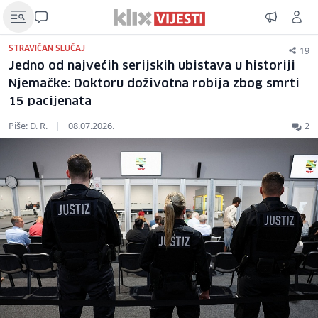
19
STRAVIČAN SLUČAJ
Jedno od najvećih serijskih ubistava u historiji
Njemačke: Doktoru doživotna robija zbog smrti
15 pacijenata
Piše: D. R.
|
08.07.2026.
2