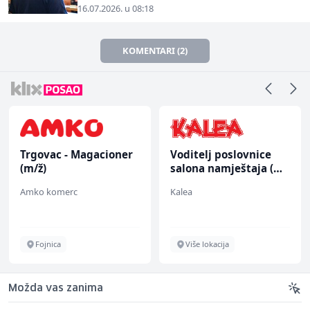
16.07.2026. u 08:18
KOMENTARI (2)
Trgovac - Magacioner
Voditelj poslovnice
(m/ž)
salona namještaja (m/
ž)
Amko komerc
Kalea
Fojnica
Više lokacija
Možda vas zanima