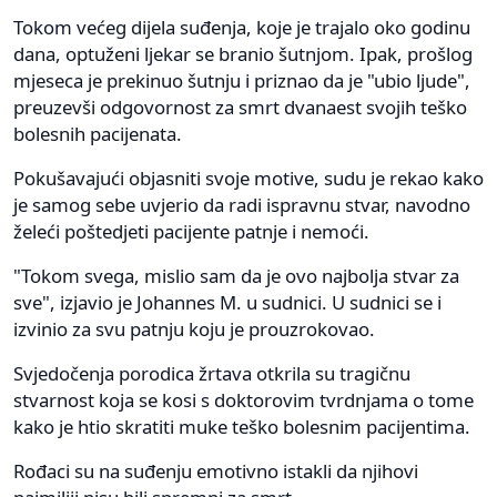
Tokom većeg dijela suđenja, koje je trajalo oko godinu
dana, optuženi ljekar se branio šutnjom. Ipak, prošlog
mjeseca je prekinuo šutnju i priznao da je "ubio ljude",
preuzevši odgovornost za smrt dvanaest svojih teško
bolesnih pacijenata.
Pokušavajući objasniti svoje motive, sudu je rekao kako
je samog sebe uvjerio da radi ispravnu stvar, navodno
želeći poštedjeti pacijente patnje i nemoći.
"Tokom svega, mislio sam da je ovo najbolja stvar za
sve", izjavio je Johannes M. u sudnici. U sudnici se i
izvinio za svu patnju koju je prouzrokovao.
Svjedočenja porodica žrtava otkrila su tragičnu
stvarnost koja se kosi s doktorovim tvrdnjama o tome
kako je htio skratiti muke teško bolesnim pacijentima.
Rođaci su na suđenju emotivno istakli da njihovi