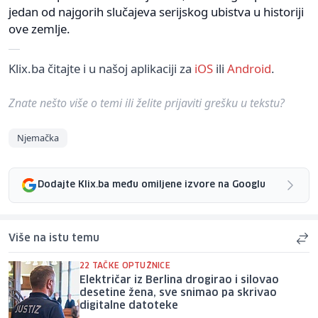
jedan od najgorih slučajeva serijskog ubistva u historiji
ove zemlje.
Klix.ba čitajte i u našoj aplikaciji za
iOS
ili
Android
.
Znate nešto više o temi ili želite prijaviti grešku u tekstu?
Njemačka
Dodajte Klix.ba među omiljene izvore na Googlu
Više na istu temu
22 TAČKE OPTUŽNICE
Električar iz Berlina drogirao i silovao
desetine žena, sve snimao pa skrivao
digitalne datoteke