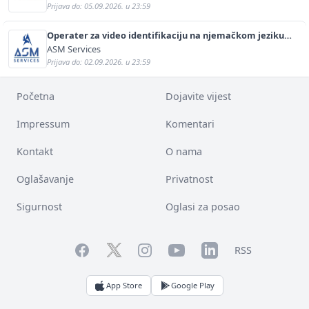
Prijava do: 05.09.2026. u 23:59
Operater za video identifikaciju na njemačkom jeziku
(m/ž)
ASM Services
Prijava do: 02.09.2026. u 23:59
Početna
Dojavite vijest
Impressum
Komentari
Kontakt
O nama
Oglašavanje
Privatnost
Sigurnost
Oglasi za posao
Facebook
YouTube
LinkedIn
Twitter
Instagram
RSS
App Store
Google Play