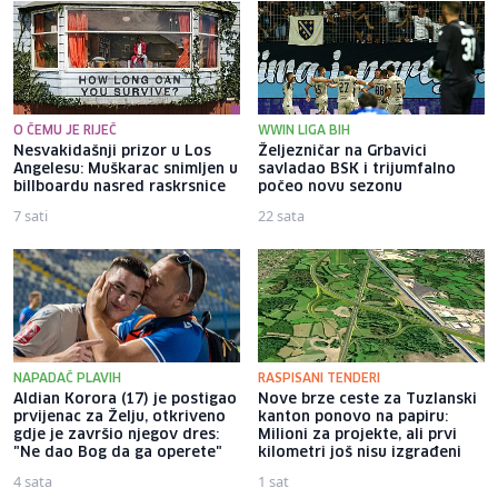
O ČEMU JE RIJEČ
WWIN LIGA BIH
Nesvakidašnji prizor u Los
Željezničar na Grbavici
Angelesu: Muškarac snimljen u
savladao BSK i trijumfalno
billboardu nasred raskrsnice
počeo novu sezonu
7 sati
22 sata
NAPADAČ PLAVIH
RASPISANI TENDERI
Aldian Korora (17) je postigao
Nove brze ceste za Tuzlanski
prvijenac za Želju, otkriveno
kanton ponovo na papiru:
gdje je završio njegov dres:
Milioni za projekte, ali prvi
"Ne dao Bog da ga operete"
kilometri još nisu izgrađeni
4 sata
1 sat