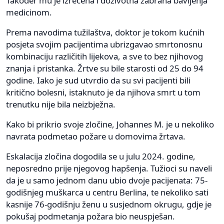
Također mu je izrečena i doživotna zabrana bavljenja
medicinom.
Prema navodima tužilaštva, doktor je tokom kućnih
posjeta svojim pacijentima ubrizgavao smrtonosnu
kombinaciju različitih lijekova, a sve to bez njihovog
znanja i pristanka. Žrtve su bile starosti od 25 do 94
godine. Iako je sud utvrdio da su svi pacijenti bili
kritično bolesni, istaknuto je da njihova smrt u tom
trenutku nije bila neizbježna.
Kako bi prikrio svoje zločine, Johannes M. je u nekoliko
navrata podmetao požare u domovima žrtava.
Eskalacija zločina dogodila se u julu 2024. godine,
neposredno prije njegovog hapšenja. Tužioci su naveli
da je u samo jednom danu ubio dvoje pacijenata: 75-
godišnjeg muškarca u centru Berlina, te nekoliko sati
kasnije 76-godišnju ženu u susjednom okrugu, gdje je
pokušaj podmetanja požara bio neuspješan.