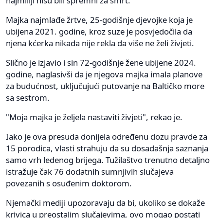
najmiliji nisu bili spremni za smrt.
Majka najmlađe žrtve, 25-godišnje djevojke koja je
ubijena 2021. godine, kroz suze je posvjedočila da
njena kćerka nikada nije rekla da više ne želi živjeti.
Slično je izjavio i sin 72-godišnje žene ubijene 2024.
godine, naglasivši da je njegova majka imala planove
za budućnost, uključujući putovanje na Baltičko more
sa sestrom.
"Moja majka je željela nastaviti živjeti", rekao je.
Iako je ova presuda donijela određenu dozu pravde za
15 porodica, vlasti strahuju da su dosadašnja saznanja
samo vrh ledenog brijega. Tužilaštvo trenutno detaljno
istražuje čak 76 dodatnih sumnjivih slučajeva
povezanih s osuđenim doktorom.
Njemački mediji upozoravaju da bi, ukoliko se dokaže
krivica u preostalim slučajevima, ovo mogao postati