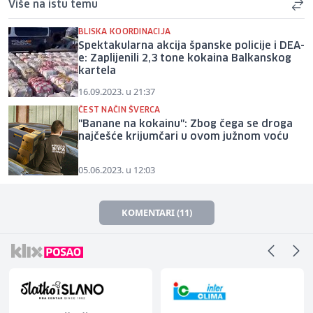
Više na istu temu
BLISKA KOORDINACIJA
Spektakularna akcija španske policije i DEA-
e: Zaplijenili 2,3 tone kokaina Balkanskog
kartela
16.09.2023. u 21:37
ČEST NAČIN ŠVERCA
"Banane na kokainu": Zbog čega se droga
najčešće krijumčari u ovom južnom voću
05.06.2023. u 12:03
KOMENTARI (11)