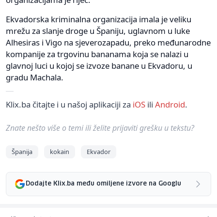
Ekvadorska kriminalna organizacija imala je veliku
mrežu za slanje droge u Španiju, uglavnom u luke
Alhesiras i Vigo na sjeverozapadu, preko međunarodne
kompanije za trgovinu bananama koja se nalazi u
glavnoj luci u kojoj se izvoze banane u Ekvadoru, u
gradu Machala.
Klix.ba čitajte i u našoj aplikaciji za
iOS
ili
Android
.
Znate nešto više o temi ili želite prijaviti grešku u tekstu?
Španija
kokain
Ekvador
Dodajte Klix.ba među omiljene izvore na Googlu