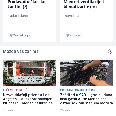
Prodavač u školskoj
Monteri ventilacije i
kantini (ž)
klimatizacije (m)
Slatko i Slano
Interclima
Više lokacija
Sarajevo
Možda vas zanima
O ČEMU JE RIJEČ
PREDUGO RADIO U LERU
Nesvakidašnji prizor u Los
Zaštitari u SAD-u godinu dana
Angelesu: Muškarac snimljen u
nisu gasili auto: Mehaničar
billboardu nasred raskrsnice
ostao šokiran stanjem motora
14 sati
20 sati