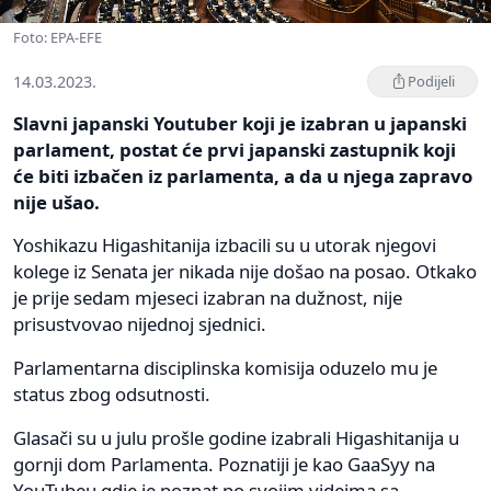
Foto: EPA-EFE
14.03.2023.
Podijeli
Slavni japanski Youtuber koji je izabran u japanski
parlament, postat će prvi japanski zastupnik koji
će biti izbačen iz parlamenta, a da u njega zapravo
nije ušao.
Yoshikazu Higashitanija izbacili su u utorak njegovi
kolege iz Senata jer nikada nije došao na posao. Otkako
je prije sedam mjeseci izabran na dužnost, nije
prisustvovao nijednoj sjednici.
Parlamentarna disciplinska komisija oduzelo mu je
status zbog odsutnosti.
Glasači su u julu prošle godine izabrali Higashitanija u
gornji dom Parlamenta. Poznatiji je kao GaaSyy na
YouTubeu gdje je poznat po svojim videima sa