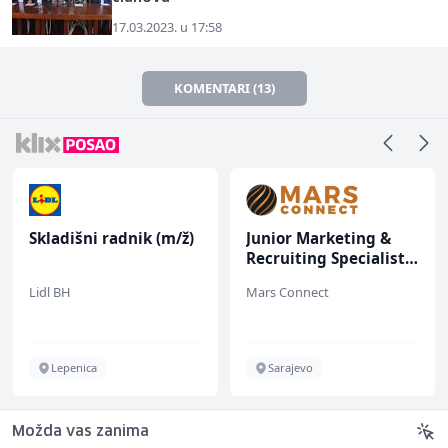
17.03.2023. u 17:58
KOMENTARI (13)
Skladišni radnik (m/ž)
Junior Marketing &
Recruiting Specialist
(m/ž)
Lidl BH
Mars Connect
Lepenica
Sarajevo
Možda vas zanima