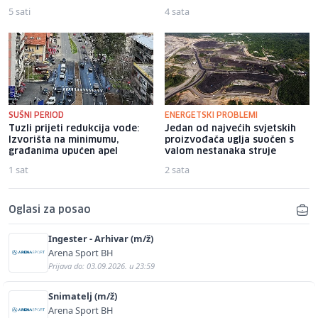
5 sati
4 sata
SUŠNI PERIOD
ENERGETSKI PROBLEMI
Tuzli prijeti redukcija vode:
Jedan od najvećih svjetskih
Izvorišta na minimumu,
proizvođača uglja suočen s
građanima upućen apel
valom nestanaka struje
1 sat
2 sata
Oglasi za posao
Ingester - Arhivar (m/ž)
Arena Sport BH
Prijava do: 03.09.2026. u 23:59
Snimatelj (m/ž)
Arena Sport BH