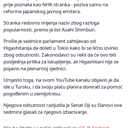
prije poznata kao NHK stranka - poziva samo na
reforme japanskog javnog emitera.
Stranka redovno mijenja naziv zbog razloga
popularnosti, prenio je list Asahi Shimbun.
Prošle je sedmice parlament zahtijevao od
Higashitanija da doleti u Tokio kako bi se lično izvinio
zbog odsutnosti. Zakonodavci su rekli da će ovo biti
posljednja prilika za iskupljenje, ali Higashitani nije se
pojavio na plenarnoj sjednici.
Umjesto toga, na svom YouTube kanalu objavio je da
ide u Tursku, i da svoju platu planira donirati za pomoć
pogođenim u zemljotresu.
Njegova odsutnost razljutila je Senat čiji su članovi ove
sedmice glasali za njegovo izbacivanje.
Klix.ba čitajte i u našoj aplikaciji za
iOS
ili
Android
.