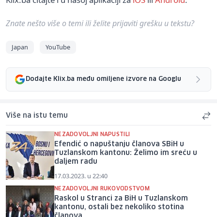
Znate nešto više o temi ili želite prijaviti grešku u tekstu?
Japan
YouTube
Dodajte Klix.ba među omiljene izvore na Googlu
Više na istu temu
NEZADOVOLJNI NAPUSTILI
Efendić o napuštanju članova SBiH u
Tuzlanskom kantonu: Želimo im sreću u
daljem radu
17.03.2023. u 22:40
NEZADOVOLJNI RUKOVODSTVOM
Raskol u Stranci za BiH u Tuzlanskom
kantonu, ostali bez nekoliko stotina
članova