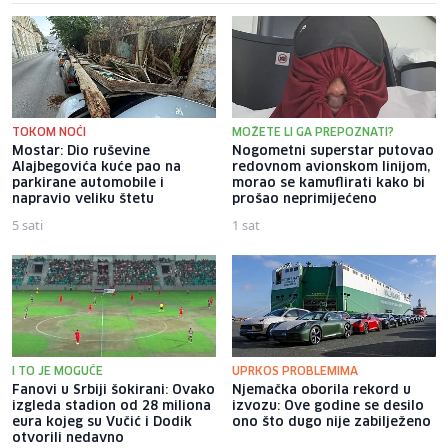
TOKOM NOĆI
MOŽETE LI GA PREPOZNATI?
Mostar: Dio ruševine
Nogometni superstar putovao
Alajbegovića kuće pao na
redovnom avionskom linijom,
parkirane automobile i
morao se kamuflirati kako bi
napravio veliku štetu
prošao neprimijećeno
5 sati
1 sat
I TO JE MOGUĆE
UPRKOS PROBLEMIMA
Fanovi u Srbiji šokirani: Ovako
Njemačka oborila rekord u
izgleda stadion od 28 miliona
izvozu: Ove godine se desilo
eura kojeg su Vučić i Dodik
ono što dugo nije zabilježeno
otvorili nedavno