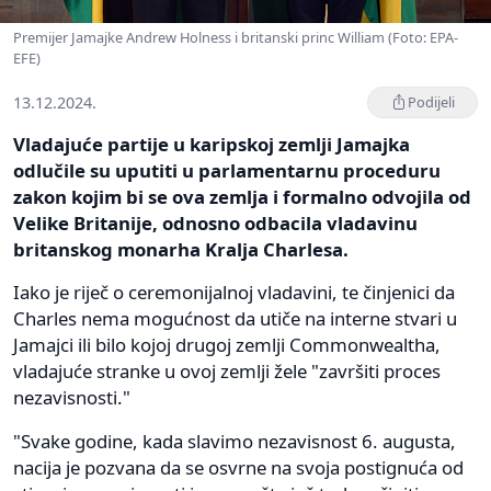
Premijer Jamajke Andrew Holness i britanski princ William (Foto: EPA-
EFE)
13.12.2024.
Podijeli
Vladajuće partije u karipskoj zemlji Jamajka
odlučile su uputiti u parlamentarnu proceduru
zakon kojim bi se ova zemlja i formalno odvojila od
Velike Britanije, odnosno odbacila vladavinu
britanskog monarha Kralja Charlesa.
Iako je riječ o ceremonijalnoj vladavini, te činjenici da
Charles nema mogućnost da utiče na interne stvari u
Jamajci ili bilo kojoj drugoj zemlji Commonwealtha,
vladajuće stranke u ovoj zemlji žele "završiti proces
nezavisnosti."
"Svake godine, kada slavimo nezavisnost 6. augusta,
nacija je pozvana da se osvrne na svoja postignuća od