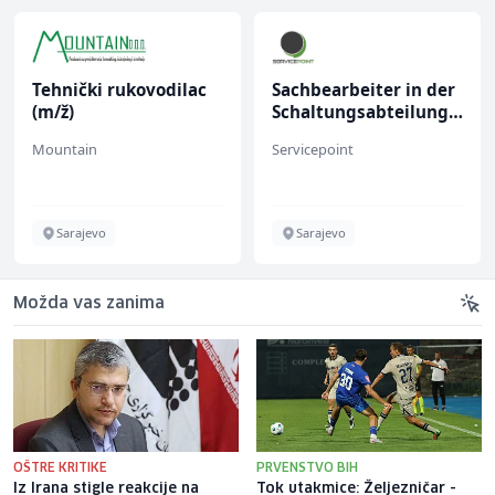
Tehnički rukovodilac
Sachbearbeiter in der
(m/ž)
Schaltungsabteilung
(m/w)
Mountain
Servicepoint
Sarajevo
Sarajevo
Možda vas zanima
OŠTRE KRITIKE
PRVENSTVO BIH
Iz Irana stigle reakcije na
Tok utakmice: Željezničar -