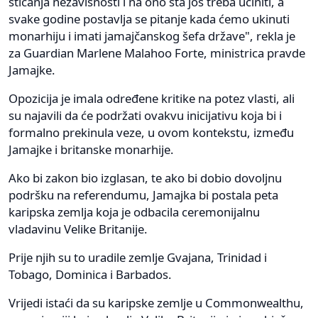
sticanja nezavisnosti i na ono šta još treba učiniti, a
svake godine postavlja se pitanje kada ćemo ukinuti
monarhiju i imati jamajčanskog šefa države", rekla je
za Guardian Marlene Malahoo Forte, ministrica pravde
Jamajke.
Opozicija je imala određene kritike na potez vlasti, ali
su najavili da će podržati ovakvu inicijativu koja bi i
formalno prekinula veze, u ovom kontekstu, između
Jamajke i britanske monarhije.
Ako bi zakon bio izglasan, te ako bi dobio dovoljnu
podršku na referendumu, Jamajka bi postala peta
karipska zemlja koja je odbacila ceremonijalnu
vladavinu Velike Britanije.
Prije njih su to uradile zemlje Gvajana, Trinidad i
Tobago, Dominica i Barbados.
Vrijedi istaći da su karipske zemlje u Commonwealthu,