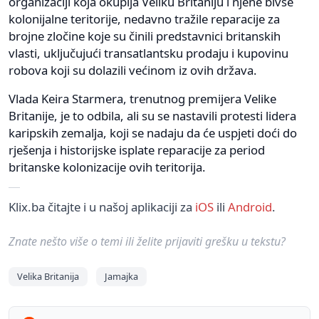
organizaciji koja okuplja Veliku Britaniju i njene bivše
kolonijalne teritorije, nedavno tražile reparacije za
brojne zločine koje su činili predstavnici britanskih
vlasti, uključujući transatlantsku prodaju i kupovinu
robova koji su dolazili većinom iz ovih država.
Vlada Keira Starmera, trenutnog premijera Velike
Britanije, je to odbila, ali su se nastavili protesti lidera
karipskih zemalja, koji se nadaju da će uspjeti doći do
rješenja i historijske isplate reparacije za period
britanske kolonizacije ovih teritorija.
Klix.ba čitajte i u našoj aplikaciji za
iOS
ili
Android
.
Znate nešto više o temi ili želite prijaviti grešku u tekstu?
Velika Britanija
Jamajka