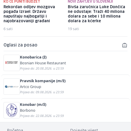
KO ĆE PUNITI BUDŽET
NOVI ZAHTJEV U SLOVENIJI
Rekordan odljev mozgova
Bivša zaručnica Luke Dončića
pogađa Izrael: Državu
ne odustaje: Traži 40 miliona
napuštaju najbogatiji i
dolara za sebe i 10 miliona
najobrazovaniji građani
dolara za kćerke
6 sati
19 sati
Oglasi za posao
Konobarica (ž)
Bosnian House Restaurant
Prijava do: 20.08.2026. u 23:59
Pravnik kompanije (m/ž)
Artco Group
Prijava do: 09.08.2026. u 23:59
Konobar (m/ž)
Borbono
Prijava do: 22.08.2026. u 23:59
Početna
Dojavite vijest