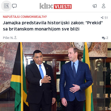
51
NAPUŠTAJU COMMONWEALTH?
Jamajka predstavila historijski zakon: "Prekid"
sa britanskom monarhijom sve bliži
Piše: N. Ž.
2