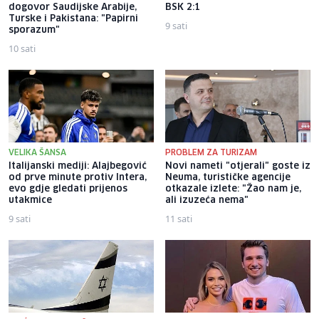
dogovor Saudijske Arabije,
BSK 2:1
Turske i Pakistana: "Papirni
9 sati
sporazum"
10 sati
VELIKA ŠANSA
PROBLEM ZA TURIZAM
Italijanski mediji: Alajbegović
Novi nameti "otjerali" goste iz
od prve minute protiv Intera,
Neuma, turističke agencije
evo gdje gledati prijenos
otkazale izlete: "Žao nam je,
utakmice
ali izuzeća nema"
9 sati
11 sati