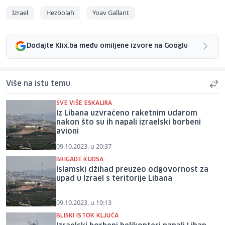
Izrael
Hezbolah
Yoav Gallant
Dodajte Klix.ba među omiljene izvore na Googlu
Više na istu temu
SVE VIŠE ESKALIRA
Iz Libana uzvraćeno raketnim udarom
nakon što su ih napali izraelski borbeni
avioni
09.10.2023. u 20:37
BRIGADE KUDSA
Islamski džihad preuzeo odgovornost za
upad u Izrael s teritorije Libana
09.10.2023. u 19:13
BLISKI ISTOK KLJUČA