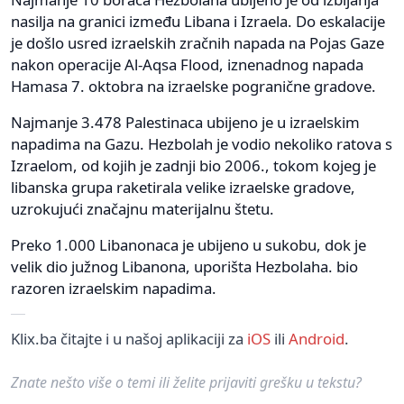
nasilja na granici između Libana i Izraela. Do eskalacije
je došlo usred izraelskih zračnih napada na Pojas Gaze
nakon operacije Al-Aqsa Flood, iznenadnog napada
Hamasa 7. oktobra na izraelske pogranične gradove.
Najmanje 3.478 Palestinaca ubijeno je u izraelskim
napadima na Gazu. Hezbolah je vodio nekoliko ratova s
​​Izraelom, od kojih je zadnji bio 2006., tokom kojeg je
libanska grupa raketirala velike izraelske gradove,
uzrokujući značajnu materijalnu štetu.
Preko 1.000 Libanonaca je ubijeno u sukobu, dok je
velik dio južnog Libanona, uporišta Hezbolaha. bio
razoren izraelskim napadima.
Klix.ba čitajte i u našoj aplikaciji za
iOS
ili
Android
.
Znate nešto više o temi ili želite prijaviti grešku u tekstu?