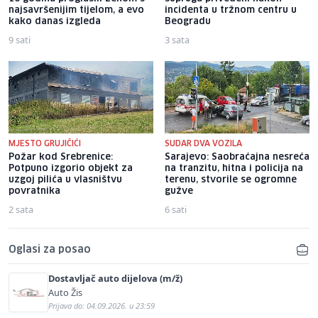
najsavršenijim tijelom, a evo
incidenta u tržnom centru u
kako danas izgleda
Beogradu
9 sati
3 sata
MJESTO GRUJIČIĆI
SUDAR DVA VOZILA
Požar kod Srebrenice:
Sarajevo: Saobraćajna nesreća
Potpuno izgorio objekt za
na tranzitu, hitna i policija na
uzgoj pilića u vlasništvu
terenu, stvorile se ogromne
povratnika
gužve
2 sata
6 sati
Oglasi za posao
Dostavljač auto dijelova (m/ž)
Auto Žis
Prijava do: 04.09.2026. u 23:59