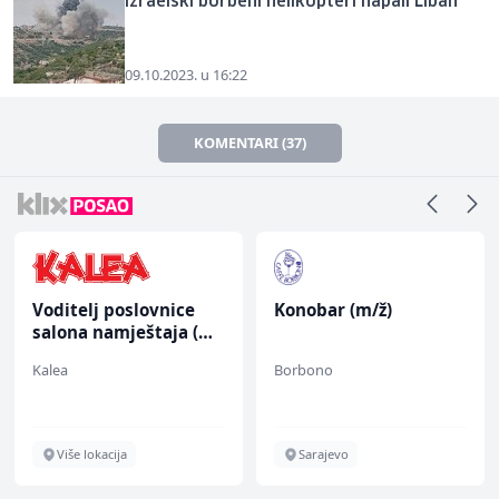
Izraelski borbeni helikopteri napali Liban
09.10.2023. u 16:22
KOMENTARI (37)
Voditelj poslovnice
Konobar (m/ž)
salona namještaja (m/
ž)
Kalea
Borbono
Više lokacija
Sarajevo