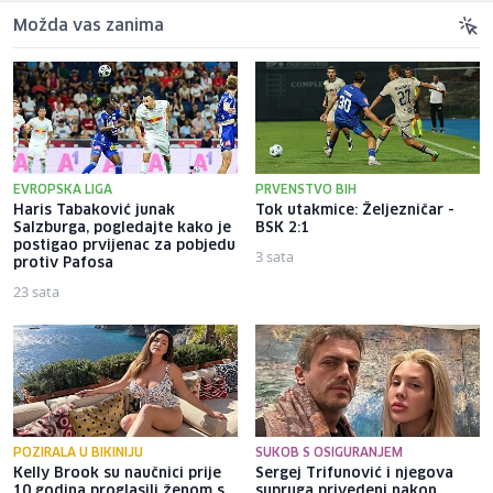
Možda vas zanima
EVROPSKA LIGA
PRVENSTVO BIH
Haris Tabaković junak
Tok utakmice: Željezničar -
Salzburga, pogledajte kako je
BSK 2:1
postigao prvijenac za pobjedu
3 sata
protiv Pafosa
23 sata
POZIRALA U BIKINIJU
SUKOB S OSIGURANJEM
Kelly Brook su naučnici prije
Sergej Trifunović i njegova
10 godina proglasili ženom s
supruga privedeni nakon