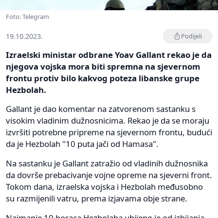
Foto: Telegram
19.10.2023.
Podijeli
Izraelski ministar odbrane Yoav Gallant rekao je da
njegova vojska mora biti spremna na sjevernom
frontu protiv bilo kakvog poteza libanske grupe
Hezbolah.
Gallant je dao komentar na zatvorenom sastanku s
visokim vladinim dužnosnicima. Rekao je da se moraju
izvršiti potrebne pripreme na sjevernom frontu, budući
da je Hezbolah "10 puta jači od Hamasa".
Na sastanku je Gallant zatražio od vladinih dužnosnika
da dovrše prebacivanje vojne opreme na sjeverni front.
Tokom dana, izraelska vojska i Hezbolah međusobno
su razmijenili vatru, prema izjavama obje strane.
Najmanje 10 boraca Hezbolaha ubijeno je od izbijanja