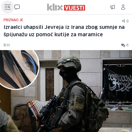
0
PRIZNAO JE
Izraelci uhapsili Jevreja iz Irana zbog sumnje na
špijunažu uz pomoć kutije za maramice
B.H.
6