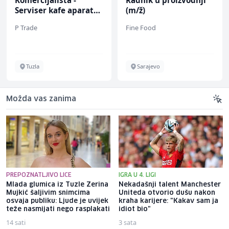
Komercijalista -
Radnik u proizvodnji
Serviser kafe aparata
(m/ž)
(m/ž)
P Trade
Fine Food
Tuzla
Sarajevo
Možda vas zanima
PREPOZNATLJIVO LICE
IGRA U 4. LIGI
Mlada glumica iz Tuzle Zerina
Nekadašnji talent Manchester
Mujkić šaljivim snimcima
Uniteda otvorio dušu nakon
osvaja publiku: Ljude je uvijek
kraha karijere: "Kakav sam ja
teže nasmijati nego rasplakati
idiot bio"
14 sati
3 sata