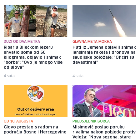
DUŽI OD DVA METRA
GLAVNA META MOKHA
Ribar u Bilećkom jezeru
Huti iz Jemena objavili snimak
uhvatio soma od 50
lansiranja raketa i dronova na
kilograma, objavio i snimak
saudijske položaje: "Oficiri su
"borbe": "Ovo je mnogo više
devastirani"
od ulova"
4 sata
4 sata
OD 10. AUGUSTA
PREDSJEDNIK BORCA
Glovo prestao s radom na
Misimović poslao poruku
području Bosne i Hercegovine
rivalima nakon pobjede protiv
Veleža: "Nova sezona, stare