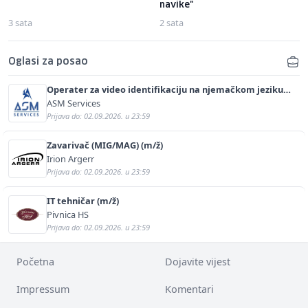
navike"
3 sata
2 sata
Oglasi za posao
Operater za video identifikaciju na njemačkom jeziku
(m/ž)
ASM Services
Prijava do: 02.09.2026. u 23:59
Zavarivač (MIG/MAG) (m/ž)
Irion Argerr
Prijava do: 02.09.2026. u 23:59
IT tehničar (m/ž)
Pivnica HS
Prijava do: 02.09.2026. u 23:59
Početna
Dojavite vijest
Impressum
Komentari