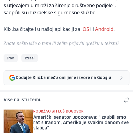
s utjecajem u mreži za širenje društvene podjele",
saopćili su iz izraelske sigurnosne službe.
Klix.ba čitajte i u našoj aplikaciji za
iOS
ili
Android
.
Znate nešto više o temi ili želite prijaviti grešku u tekstu?
Iran
Izrael
Dodajte Klix.ba među omiljene izvore na Googlu
Više na istu temu
PODRŽAO BI I LOŠ DOGOVOR
Američki senator upozorava: "Izgubili smo
rat s Iranom, Amerika je svakim danom sve
slabija"