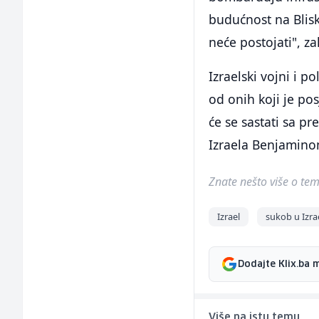
budućnost na Blis
neće postojati", za
Izraelski vojni i p
od onih koji je pos
će se sastati sa p
Izraela Benjamin
Znate nešto više o temi 
Izrael
sukob u Izra
Dodajte Klix.ba 
Više na istu temu