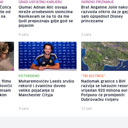
AK
GRADI USPJEŠNU KARIJERU
ISKRENO PRIZNANJE
Čolića
Glumac Adnan Alić osvaja
Brat Angeline Jolie nak
iše od
mreže urnebesnim snimcima:
razvoda otkrio da je gej
 na
Navikavam se na to da me
sam opsjednut Disney
ljudi prepoznaju gdje god se
princezama
pojavim
4 sata
3 sata
POTVRĐENO
"TRI SESTRICE"
 filmu
Muharemovićev Leeds srušio
Nadomak granice s BiH
Jovičić
rekord i zvanično doveo
razvija se luksuzni resor
 nisam
veliko pojačanje iz
vrijedan 920 miliona eur
ekim
Manchester Cityja
Potpuno će promijeniti
Dubrovačku rivijeru
3 sata
12 sati