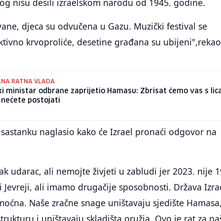
og nisu desili izraelskom narodu od 1945. godine.
ovane, djeca su odvučena u Gazu. Muzički festival se
ktivno krvoproliće, desetine građana su ubijeni",rekao
ANA RATNA VLADA
ki ministar odbrane zaprijetio Hamasu: Zbrisat ćemo vas s lic
 nećete postojati
a sastanku naglasio kako će Izrael pronaći odgovor na
ak udarac, ali nemojte živjeti u zabludi jer 2023. nije 
 Jevreji, ali imamo drugačije sposobnosti. Država Izrae
 moćna. Naše zračne snage uništavaju sjedište Hamasa
rukturu i uništavaju skladišta oružja. Ovo je rat za na