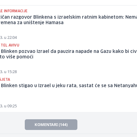
LE INFORMACIJE
ičan razgovor Blinkena s izraelskim ratnim kabinetom: Nem
remena za uništenje Hamasa
3. u 22:04
 TEL AVIVU
Blinken pozvao Izrael da pauzira napade na Gazu kako bi civ
što više pomoći
3. u 15:28
SJETA
Blinken stigao u Izrael u jeku rata, sastat će se sa Netany
3. u 09:25
KOMENTARI (144)