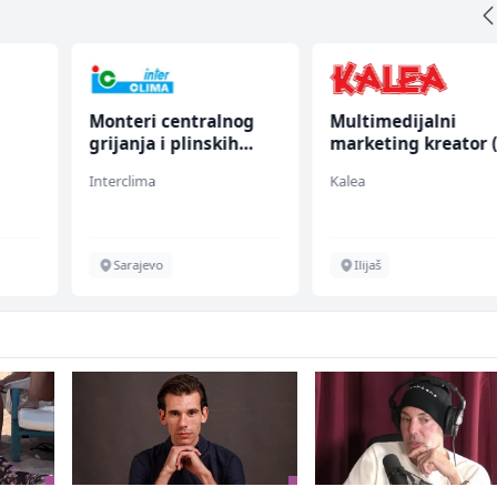
Monteri centralnog
Multimedijalni
grijanja i plinskih
marketing kreator 
instalacija (m)
ž)
Interclima
Kalea
Sarajevo
Ilijaš