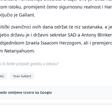
kom istoku, promijenit ćemo sigurnosnu realnost i H
ključio je Gallant.
olitički zvaničnici ovih dana održat će niz sastanaka, a 
jetio državu je i državni sekretar SAD-a Antony Blinken
redsjednikom Izraela Isaacom Herzogom, ali i premije
om Netanyahuom.
ili želite prijaviti grešku u tekstu?
elu
Yoav Gallant
među omiljene izvore na Googlu