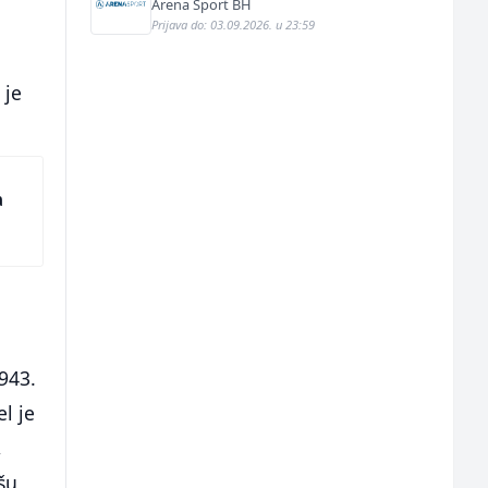
Arena Sport BH
Prijava do: 03.09.2026. u 23:59
 je
a
1943.
l je
,
šu