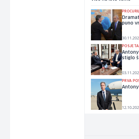
PROCURI
Dramat
puno v
30.11.202
POSJETA
Antony 
stiglo 
03.11.202
PRVA PO
Antony 
12.10.202