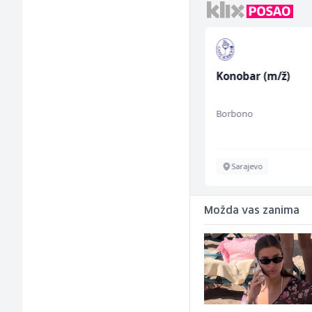
Tehnički rukovodilac
Konobar (m/ž)
(m/ž)
Mountain
Borbono
Sarajevo
Sarajevo
Možda vas zanima