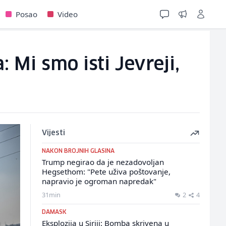
Posao
Video
 Mi smo isti Jevreji,
Vijesti
NAKON BROJNIH GLASINA
Trump negirao da je nezadovoljan
Hegsethom: "Pete uživa poštovanje,
napravio je ogroman napredak"
31min
2
4
DAMASK
Eksplozija u Siriji: Bomba skrivena u