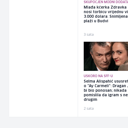
SKUPOCJEN MODNI DODAT
Mlađa kćerka Zdravka 
nosi torbicu vrijednu v
3.000 dolara: Snimljena
plaži u Budvi
3 sata
USKORO NA SFF-U
Selma Alispahić ususret
o "Ay Carmeli": Dragan 
bi bio ponosan; nikada
pomislila da igram s n
drugim
2 sata