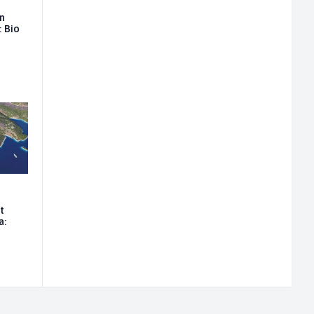
on
: Bio
t
a: