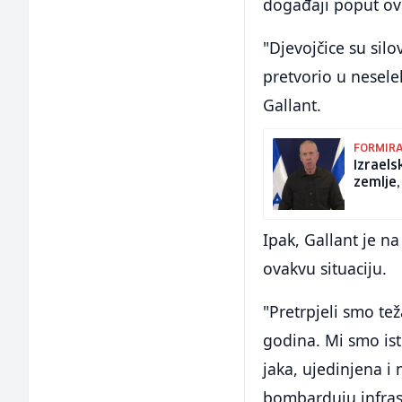
događaji poput ov
"Djevojčice su sil
pretvorio u nesele
Gallant.
FORMIR
Izraels
zemlje,
Ipak, Gallant je n
ovakvu situaciju.
"Pretrpjeli smo tež
godina. Mi smo isti
jaka, ujedinjena i
bombarduju infrast