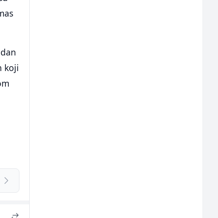
amas
jedan
 koji
rom