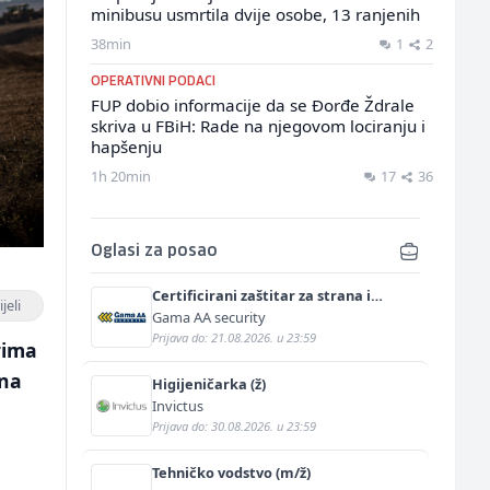
minibusu usmrtila dvije osobe, 13 ranjenih
38min
1
2
OPERATIVNI PODACI
FUP dobio informacije da se Đorđe Ždrale
skriva u FBiH: Rade na njegovom lociranju i
hapšenju
1h 20min
17
36
Oglasi za posao
Certificirani zaštitar za strana i
jeli
diplomatska predstavništva (m/ž)
Gama AA security
Prijava do: 21.08.2026. u 23:59
rima
 na
Higijeničarka (ž)
Invictus
Prijava do: 30.08.2026. u 23:59
Tehničko vodstvo (m/ž)