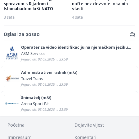
sporazum s Rijadom i
nafte bez dozvole lokalnih
Islamabadom krši NATO
vlasti
3 sata
4 sata
Oglasi za posao
Operater za video identifikaciju na njemačkom jeziku
(m/ž)
ASM Services
Prijava do: 02.09.2026. u 23:59
Administrativni radnik (m/ž)
Travel-Trans
Prijava do: 08.08.2026. u 23:59
Snimatelj (m/ž)
Arena Sport BH
Prijava do: 03.09.2026. u 23:59
Početna
Dojavite vijest
Impressum
Komentari