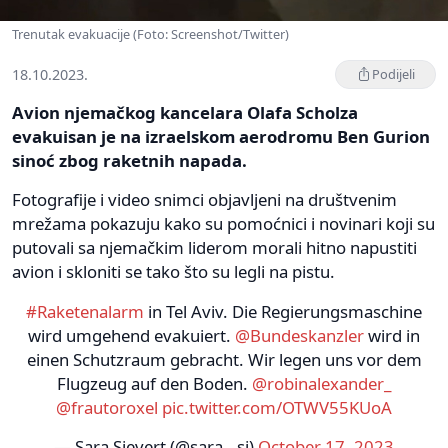
Trenutak evakuacije (Foto: Screenshot/Twitter)
18.10.2023.
Podijeli
Avion njemačkog kancelara Olafa Scholza
evakuisan je na izraelskom aerodromu Ben Gurion
sinoć zbog raketnih napada.
Fotografije i video snimci objavljeni na društvenim
mrežama pokazuju kako su pomoćnici i novinari koji su
putovali sa njemačkim liderom morali hitno napustiti
avion i skloniti se tako što su legli na pistu.
#Raketenalarm
in Tel Aviv. Die Regierungsmaschine
wird umgehend evakuiert.
@Bundeskanzler
wird in
einen Schutzraum gebracht. Wir legen uns vor dem
Flugzeug auf den Boden.
@robinalexander_
@frautoroxel
pic.twitter.com/OTWV55KUoA
— Sara Sievert (@sara__si)
October 17, 2023