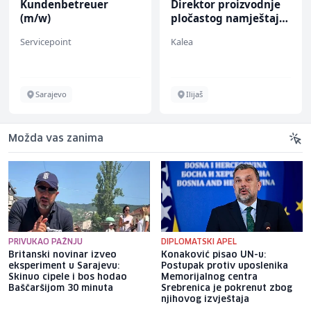
Kundenbetreuer
Direktor proizvodnje
(m/w)
pločastog namještaja
(m/ž)
Servicepoint
Kalea
Sarajevo
Ilijaš
Možda vas zanima
PRIVUKAO PAŽNJU
DIPLOMATSKI APEL
Britanski novinar izveo
Konaković pisao UN-u:
eksperiment u Sarajevu:
Postupak protiv uposlenika
Skinuo cipele i bos hodao
Memorijalnog centra
Baščaršijom 30 minuta
Srebrenica je pokrenut zbog
njihovog izvještaja