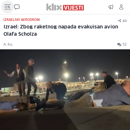
44
IZRAELSKI AERODROM
Izrael: Zbog raketnog napada evakuisan avion
Olafa Scholza
A. Ku.
52