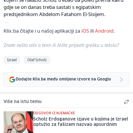
gdje se on danas treba sastati s egipatskim
predsjednikom Abdelom Fatahom El-Sisijem.
Klix.ba čitajte i u našoj aplikaciji za
iOS
ili
Android
.
Znate nešto više o temi ili želite prijaviti grešku u tekstu?
Izrael
Olaf Scholz
Dodajte Klix.ba među omiljene izvore na Googlu
Više na istu temu
ODGOVOR IZ NJEMAČKE
Scholz Erdoganove izjave u kojima je Izrael
optužio za fašizam nazvao apsurdnim