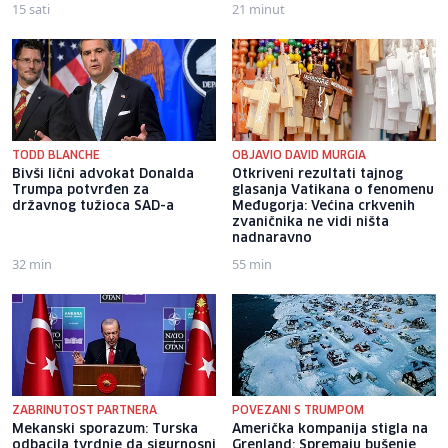
15 sati
21 minut
TODD BLANCHE
OBJAVIO DAVID MURGIA
Bivši lični advokat Donalda
Otkriveni rezultati tajnog
Trumpa potvrđen za
glasanja Vatikana o fenomenu
državnog tužioca SAD-a
Međugorja: Većina crkvenih
zvaničnika ne vidi ništa
nadnaravno
32 min
55 min
ZABRINUTOST PARTNERA
POVEZANI S TRUMPOM
Mekanski sporazum: Turska
Američka kompanija stigla na
odbacila tvrdnje da sigurnosni
Grenland: Spremaju bušenje