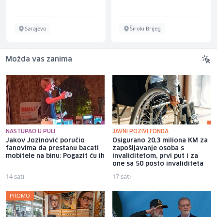
Sarajevo
Široki Brijeg
Možda vas zanima
NASTUPAO U PULI
JAVNI POZIVI FONDA
Jakov Jozinović poručio
Osigurano 20,3 miliona KM za
fanovima da prestanu bacati
zapošljavanje osoba s
mobitele na binu: Pogazit ću ih
invaliditetom, prvi put i za
one sa 50 posto invaliditeta
14 sati
17 sati
PROMO