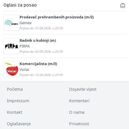
Oglasi za posao
Prodavač prehrambenih proizvoda (m/ž)
Gemex
Prijava do: 21.08.2026. u 23:59
Radnik u kuhinji (m)
PIRPA
Prijava do: 02.09.2026. u 23:59
Komercijalista (m/ž)
Voćar
Prijava do: 15.08.2026. u 23:59
Početna
Dojavite vijest
Impressum
Komentari
Kontakt
O nama
Oglašavanje
Privatnost