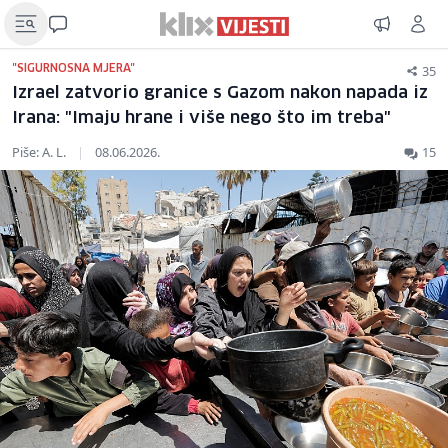
35
"SIGURNOSNA MJERA"
Izrael zatvorio granice s Gazom nakon napada iz
Irana: "Imaju hrane i više nego što im treba"
Piše: A. L.
|
08.06.2026.
15