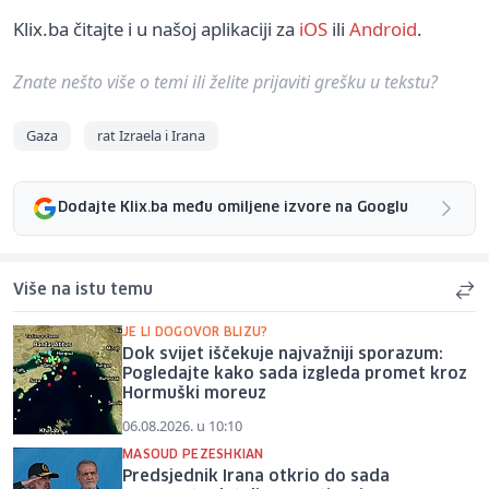
Klix.ba čitajte i u našoj aplikaciji za
iOS
ili
Android
.
Znate nešto više o temi ili želite prijaviti grešku u tekstu?
Gaza
rat Izraela i Irana
Dodajte Klix.ba među omiljene izvore na Googlu
Više na istu temu
JE LI DOGOVOR BLIZU?
Dok svijet iščekuje najvažniji sporazum:
Pogledajte kako sada izgleda promet kroz
Hormuški moreuz
06.08.2026. u 10:10
MASOUD PEZESHKIAN
Predsjednik Irana otkrio do sada