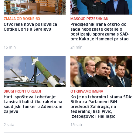
ZMAJA OD BOSNE 60
MASOUD PEZESHKIAN
Otvorena nova poslovnica
Predsjednik Irana otkrio do
Optike Loris u Sarajevu
sada nepoznate detalje o
postizanju sporazuma s SAD-
om: Kako je Hamenei pristao
15 min
24 min
DRUGI FRONT U REGIJI
OTKRIVAMO IMENA
Huti ispoštovali obećanje:
Ko je na izbornim listama SDA:
Lansirali balističku raketu na
Bitku za Parlament BiH
saudijski tanker u Adenskom
predvodi Zahiragić, na
zaljevu
federalnoj listi Pivić,
Izetbegović i Halilagić
2 sata
15 sati