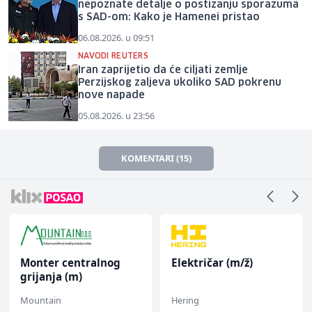
nepoznate detalje o postizanju sporazuma
s SAD-om: Kako je Hamenei pristao
06.08.2026. u 09:51
NAVODI REUTERS
Iran zaprijetio da će ciljati zemlje
Perzijskog zaljeva ukoliko SAD pokrenu
nove napade
05.08.2026. u 23:56
KOMENTARI (15)
Monter centralnog
Električar (m/ž)
grijanja (m)
Mountain
Hering