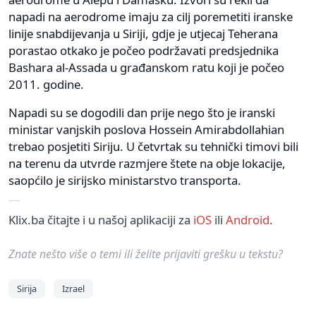
napadi na aerodrome imaju za cilj poremetiti iranske
linije snabdijevanja u Siriji, gdje je utjecaj Teherana
porastao otkako je počeo podržavati predsjednika
Bashara al-Assada u građanskom ratu koji je počeo
2011. godine.
Napadi su se dogodili dan prije nego što je iranski
ministar vanjskih poslova Hossein Amirabdollahian
trebao posjetiti Siriju. U četvrtak su tehnički timovi bili
na terenu da utvrde razmjere štete na obje lokacije,
saopćilo je sirijsko ministarstvo transporta.
Klix.ba čitajte i u našoj aplikaciji za
iOS
ili
Android
.
Znate nešto više o temi ili želite prijaviti grešku u tekstu?
Sirija
Izrael