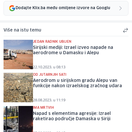
Dodajte Klix.ba među omiljene izvore na Googlu
Više na istu temu
JEDAN RADNIK UBIJEN
Sirijski mediji: Izrael izveo napade na
aerodrome u Damasku i Alepu
22.10.2023. u 08:13
OD JUTARNJIH SATI
Aerodrom u sirijskom gradu Alepu van
funkcije nakon izraelskog zračnog udara
28.08.2023. u 11:19
IMA MRTVIH
Napad s elementima agresije: Izrael
raketirao područje Damaska u Siriji