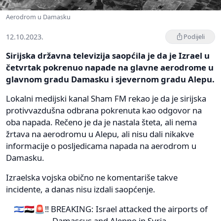
Aerodrom u Damasku
12.10.2023.
Podijeli
Sirijska državna televizija saopćila je da je Izrael u
četvrtak pokrenuo napade na glavne aerodrome u
glavnom gradu Damasku i sjevernom gradu Alepu.
Lokalni medijski kanal Sham FM rekao je da je sirijska
protivvazdušna odbrana pokrenuta kao odgovor na
oba napada. Rečeno je da je nastala šteta, ali nema
žrtava na aerodromu u Alepu, ali nisu dali nikakve
informacije o posljedicama napada na aerodrom u
Damasku.
Izraelska vojska obično ne komentariše takve
incidente, a danas nisu izdali saopćenje.
🇮🇱🇸🇾🚨‼️ BREAKING: Israel attacked the airports of
Damascus and Aleppo in Syria.