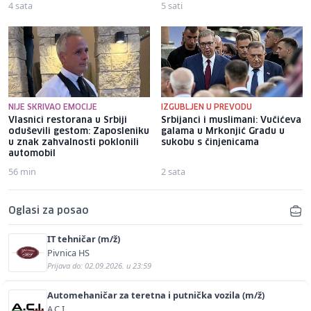
4 sata
5 sati
NIJE SKRIVAO EMOCIJE
IZGUBLJEN U PREVODU
Vlasnici restorana u Srbiji
Srbijanci i muslimani: Vučićeva
oduševili gestom: Zaposleniku
galama u Mrkonjić Gradu u
u znak zahvalnosti poklonili
sukobu s činjenicama
automobil
56 min
2 sata
Oglasi za posao
IT tehničar (m/ž)
Pivnica HS
Prijava do: 02.09.2026. u 23:59
Automehaničar za teretna i putnička vozila (m/ž)
A.C.I.