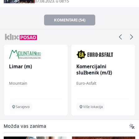
07.08.2023. u 08:15
KOMENTARI (54)
Limar (m)
Komercijalni
službenik (m/ž)
Mountain
Euro-Asfalt
Sarajevo
Više lokacija
Možda vas zanima