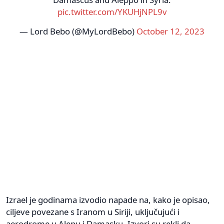
pic.twitter.com/YKUHjNPL9v
— Lord Bebo (@MyLordBebo)
October 12, 2023
Izrael je godinama izvodio napade na, kako je opisao,
ciljeve povezane s Iranom u Siriji, uključujući i
aerodrome u Alepu i Damasku. Izvori su rekli da