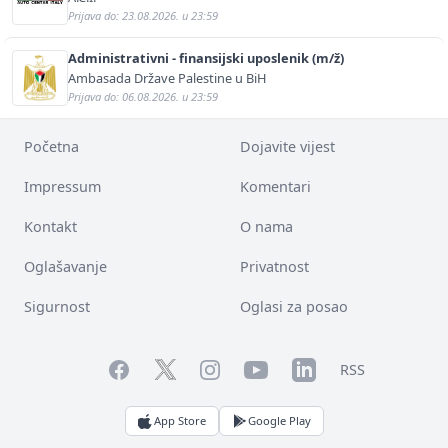
Prijava do: 23.08.2026. u 23:59
Administrativni - finansijski uposlenik (m/ž)
Ambasada Države Palestine u BiH
Prijava do: 06.08.2026. u 23:59
Početna
Dojavite vijest
Impressum
Komentari
Kontakt
O nama
Oglašavanje
Privatnost
Sigurnost
Oglasi za posao
Facebook
YouTube
LinkedIn
Twitter
Instagram
RSS
App Store
Google Play