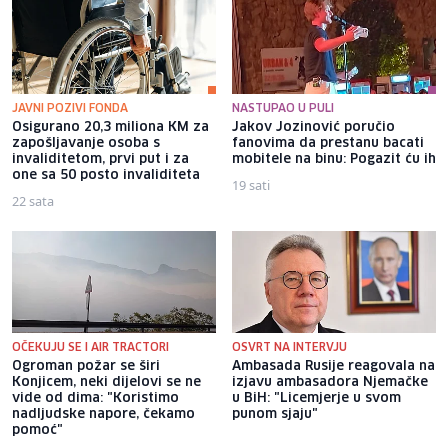
JAVNI POZIVI FONDA
NASTUPAO U PULI
Osigurano 20,3 miliona KM za
Jakov Jozinović poručio
zapošljavanje osoba s
fanovima da prestanu bacati
invaliditetom, prvi put i za
mobitele na binu: Pogazit ću ih
one sa 50 posto invaliditeta
19 sati
22 sata
OČEKUJU SE I AIR TRACTORI
OSVRT NA INTERVJU
Ogroman požar se širi
Ambasada Rusije reagovala na
Konjicem, neki dijelovi se ne
izjavu ambasadora Njemačke
vide od dima: "Koristimo
u BiH: "Licemjerje u svom
nadljudske napore, čekamo
punom sjaju"
pomoć"