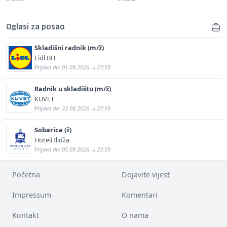
Oglasi za posao
Skladišni radnik (m/ž)
Lidl BH
Prijava do: 01.09.2026. u 23:59
Radnik u skladištu (m/ž)
KUVET
Prijava do: 22.08.2026. u 23:59
Sobarica (ž)
Hoteli Ilidža
Prijava do: 05.09.2026. u 23:59
Početna
Dojavite vijest
Impressum
Komentari
Kontakt
O nama