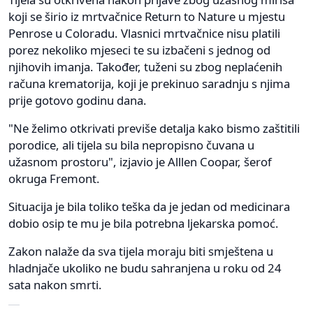
koji se širio iz mrtvačnice Return to Nature u mjestu
Penrose u Coloradu. Vlasnici mrtvačnice nisu platili
porez nekoliko mjeseci te su izbačeni s jednog od
njihovih imanja. Također, tuženi su zbog neplaćenih
računa krematorija, koji je prekinuo saradnju s njima
prije gotovo godinu dana.
"Ne želimo otkrivati previše detalja kako bismo zaštitili
porodice, ali tijela su bila nepropisno čuvana u
užasnom prostoru", izjavio je Alllen Coopar, šerof
okruga Fremont.
Situacija je bila toliko teška da je jedan od medicinara
dobio osip te mu je bila potrebna ljekarska pomoć.
Zakon nalaže da sva tijela moraju biti smještena u
hladnjače ukoliko ne budu sahranjena u roku od 24
sata nakon smrti.