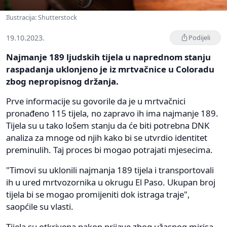
Ilustracija: Shutterstock
19.10.2023.
Podijeli
Najmanje 189 ljudskih tijela u naprednom stanju
raspadanja uklonjeno je iz mrtvačnice u Coloradu
zbog nepropisnog držanja.
Prve informacije su govorile da je u mrtvačnici
pronađeno 115 tijela, no zapravo ih ima najmanje 189.
Tijela su u tako lošem stanju da će biti potrebna DNK
analiza za mnoge od njih kako bi se utvrdio identitet
preminulih. Taj proces bi mogao potrajati mjesecima.
"Timovi su uklonili najmanja 189 tijela i transportovali
ih u ured mrtvozornika u okrugu El Paso. Ukupan broj
tijela bi se mogao promijeniti dok istraga traje",
saopćile su vlasti.
Tijela su otkrivena nakon prijave zbog užasnog mirisa