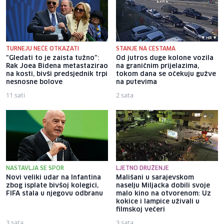
TURNEJU NEĆE OTKAZATI
STANJE NA CESTAMA
"Gledati to je zaista tužno":
Od jutros duge kolone vozila
Rak Joea Bidena metastazirao
na graničnim prijelazima,
na kosti, bivši predsjednik trpi
tokom dana se očekuju gužve
nesnosne bolove
na putevima
11 sati
2 sata
NASTAVLJA SE SPOR
LJETNO DRUŽENJE
Novi veliki udar na Infantina
Mališani u sarajevskom
zbog isplate bivšoj kolegici,
naselju Miljacka dobili svoje
FIFA stala u njegovu odbranu
malo kino na otvorenom: Uz
kokice i lampice uživali u
filmskoj večeri
3 sata
3 sata