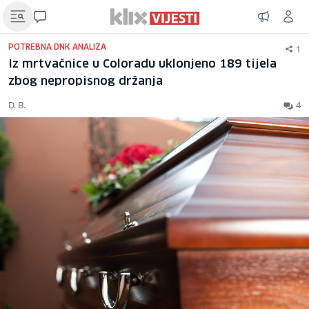
1
POTREBNA DNK ANALIZA
Iz mrtvačnice u Coloradu uklonjeno 189 tijela
zbog nepropisnog držanja
D. B.
4