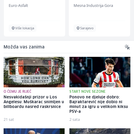
Euro-Asfalt
Mesna Industrija Gora
Više lokacija
Sarajevo
Možda vas zanima
O ČEMU JE RIJEČ
START NOVE SEZONE
Nesvakidašnji prizor u Los
Ponovo ne djeluje dobro:
Angelesu: Muškarac snimljen u
Bajraktarević nije dobio ni
billboardu nasred raskrsnice
minut za igru u velikom kiksu
PSV-a
21 sat
2 sata