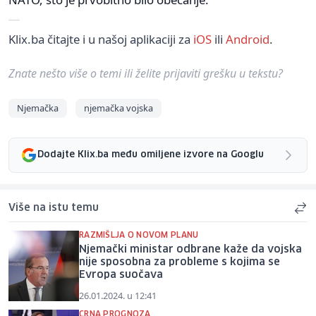
Klix.ba čitajte i u našoj aplikaciji za
iOS
ili
Android
.
Znate nešto više o temi ili želite prijaviti grešku u tekstu?
Njemačka
njemačka vojska
Dodajte Klix.ba među omiljene izvore na Googlu
Više na istu temu
RAZMIŠLJA O NOVOM PLANU
Njemački ministar odbrane kaže da vojska
nije sposobna za probleme s kojima se
Evropa suočava
26.01.2024. u 12:41
CRNA PROGNOZA