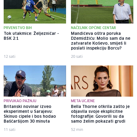
PRVENSTVO BIH
NAČELNIK OPĆINE CENTAR
Tok utakmice: Željezničar -
Mandićeva oštra poruka
BSK 2:1
Džemidžiću: Molio sam da ne
zatvarate Koševo, smiješ li
poslati inspekciju Borcu?
12 sati
20 sati
PRIVUKAO PAŽNJU
META UCJENE
Britanski novinar izveo
Bella Thorne otkrila zašto je
eksperiment u Sarajevu:
objavila svoje eksplicitne
Skinuo cipele i bos hodao
fotografije: Govorili su da
Baščaršijom 30 minuta
samo želim pokazati grudi
11 sati
52 min