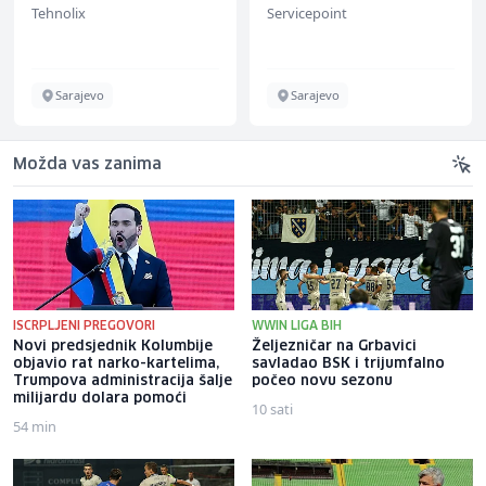
Tehnolix
Servicepoint
Sarajevo
Sarajevo
Možda vas zanima
ISCRPLJENI PREGOVORI
WWIN LIGA BIH
Novi predsjednik Kolumbije
Željezničar na Grbavici
objavio rat narko-kartelima,
savladao BSK i trijumfalno
Trumpova administracija šalje
počeo novu sezonu
milijardu dolara pomoći
10 sati
54 min