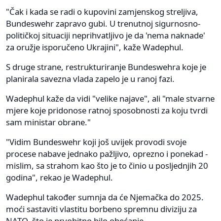
"Čak i kada se radi o kupovini zamjenskog streljiva,
Bundeswehr zapravo gubi. U trenutnoj sigurnosno-
političkoj situaciji neprihvatljivo je da 'nema naknade'
za oružje isporučeno Ukrajini", kaže Wadephul.
S druge strane, restrukturiranje Bundeswehra koje je
planirala savezna vlada zapelo je u ranoj fazi.
Wadephul kaže da vidi "velike najave", ali "male stvarne
mjere koje pridonose ratnoj sposobnosti za koju tvrdi
sam ministar obrane."
"Vidim Bundeswehr koji još uvijek provodi svoje
procese nabave jednako pažljivo, oprezno i ponekad -
mislim, sa strahom kao što je to činio u posljednjih 20
godina", rekao je Wadephul.
Wadephul također sumnja da će Njemačka do 2025.
moći sastaviti vlastitu borbeno spremnu diviziju za
NATO, što je prvobitno bilo obećanje.