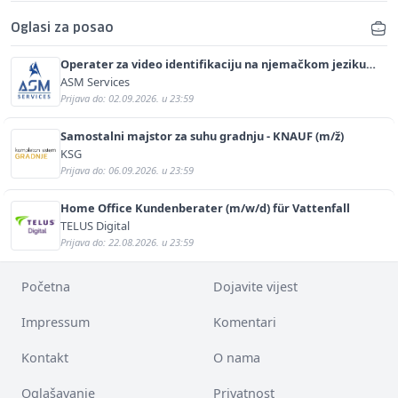
Oglasi za posao
Operater za video identifikaciju na njemačkom jeziku
(m/ž)
ASM Services
Prijava do: 02.09.2026. u 23:59
Samostalni majstor za suhu gradnju - KNAUF (m/ž)
KSG
Prijava do: 06.09.2026. u 23:59
Home Office Kundenberater (m/w/d) für Vattenfall
TELUS Digital
Prijava do: 22.08.2026. u 23:59
Početna
Dojavite vijest
Impressum
Komentari
Kontakt
O nama
Oglašavanje
Privatnost