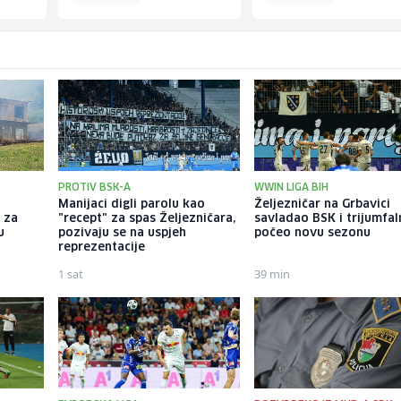
PROTIV BSK-A
WWIN LIGA BIH
Manijaci digli parolu kao
Željezničar na Grbavici
 za
"recept" za spas Željezničara,
savladao BSK i trijumfa
u
pozivaju se na uspjeh
počeo novu sezonu
reprezentacije
1 sat
39 min