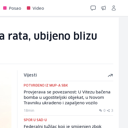
Posao
Video
 rata, ubijeno blizu
Vijesti
POTVRĐENO IZ MUP-A SBK
Provjerava se povezanost: U Vitezu bačena
bomba u ugostiteljski objekat, u Novom
Travniku ukradeno i zapaljeno vozilo
18min
0
3
SPOR U SAD-U
Federalni tužilac koji je smijenjen zbok