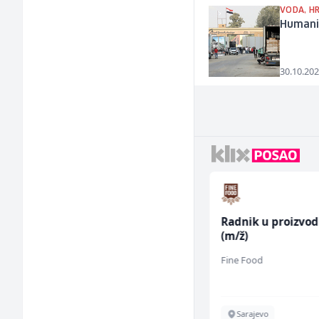
VODA, HR
Humanit
30.10.202
Multimedijalni
Radnik u proizvod
marketing kreator (m/
(m/ž)
ž)
Kalea
Fine Food
Ilijaš
Sarajevo