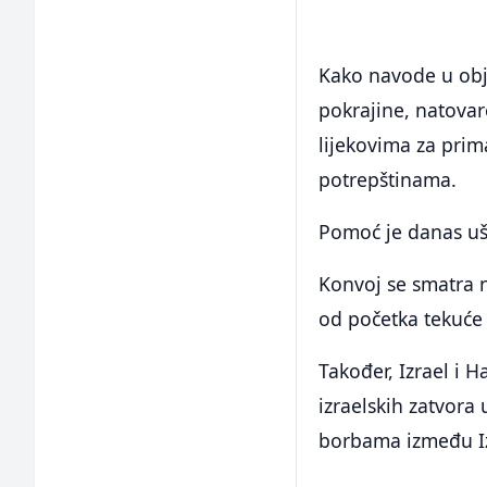
Kako navode u obj
pokrajine, natova
lijekovima za prim
potrepštinama.
Pomoć je danas ušl
Konvoj se smatra 
od početka tekuće 
Također, Izrael i H
izraelskih zatvor
borbama između Iz