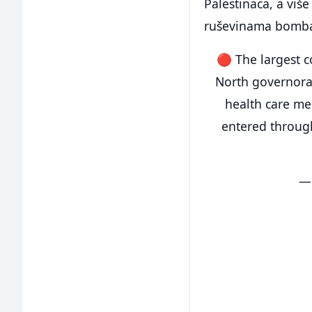
Palestinaca, a viš
ruševinama bombar
🔴 The largest c
North governora
health care me
entered throug
— 