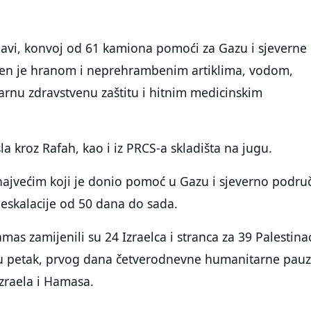
avi, konvoj od 61 kamiona pomoći za Gazu i sjeverne
ren je hranom i neprehrambenim artiklima, vodom,
arnu zdravstvenu zaštitu i hitnim medicinskim
a kroz Rafah, kao i iz PRCS-a skladišta na jugu.
najvećim koji je donio pomoć u Gazu i sjeverno podru
eskalacije od 50 dana do sada.
amas zamijenili su 24 Izraelca i stranca za 39 Palestina
a u petak, prvog dana četverodnevne humanitarne pau
raela i Hamasa.