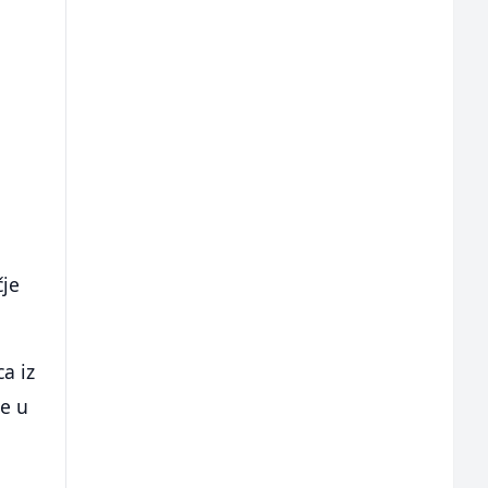
čje
ca iz
ze u