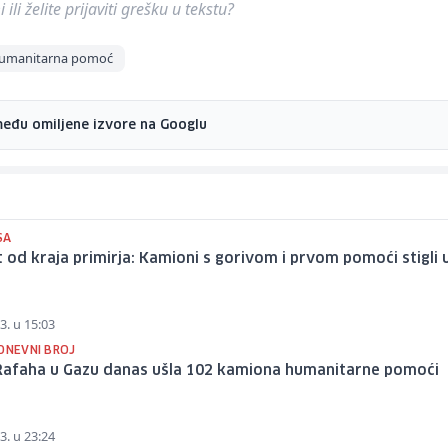
ili želite prijaviti grešku u tekstu?
umanitarna pomoć
među omiljene izvore na Googlu
SA
t od kraja primirja: Kamioni s gorivom i prvom pomoći stigli 
3. u 15:03
 DNEVNI BROJ
Rafaha u Gazu danas ušla 102 kamiona humanitarne pomoći
3. u 23:24