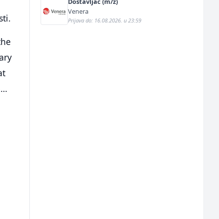
Dostavljač (m/ž)
Venera
ti.
Prijava do: 16.08.2026. u 23:59
the
ary
at
e…