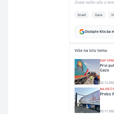
Znate nešto više o temi 
Izrael
Gaza
h
Dodajte Klix.ba 
Više na istu temu
KAP SPA
Prvi pu
Gazu
02.12.202
NAJVEĆI
Preko 
02.11.202