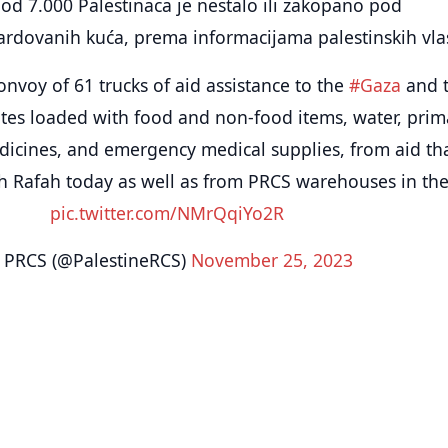
e od 7.000 Palestinaca je nestalo ili zakopano pod
dovanih kuća, prema informacijama palestinskih vlas
onvoy of 61 trucks of aid assistance to the
#Gaza
and 
tes loaded with food and non-food items, water, prim
dicines, and emergency medical supplies, from aid th
h Rafah today as well as from PRCS warehouses in th
pic.twitter.com/NMrQqiYo2R
PRCS (@PalestineRCS)
November 25, 2023