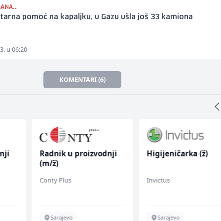
ANA...
arna pomoć na kapaljku, u Gazu ušla još 33 kamiona
3. u 06:20
KOMENTARI (6)
nji
Radnik u proizvodnji
Higijeničarka (ž)
(m/ž)
Conty Plus
Invictus
Sarajevo
Sarajevo