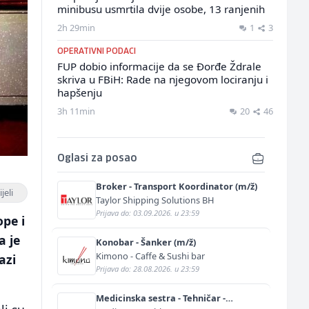
minibusu usmrtila dvije osobe, 13 ranjenih
2h 29min
1
3
OPERATIVNI PODACI
FUP dobio informacije da se Đorđe Ždrale
skriva u FBiH: Rade na njegovom lociranju i
hapšenju
3h 11min
20
46
Oglasi za posao
Broker - Transport Koordinator (m/ž)
jeli
Taylor Shipping Solutions BH
Prijava do: 03.09.2026. u 23:59
ope i
a je
Konobar - Šanker (m/ž)
Kimono - Caffe & Sushi bar
azi
Prijava do: 28.08.2026. u 23:59
Medicinska sestra - Tehničar -