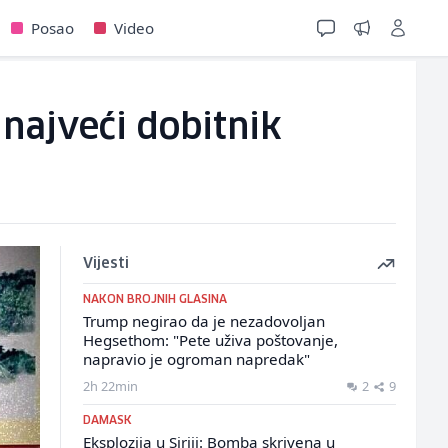
Posao
Video
 najveći dobitnik
Vijesti
NAKON BROJNIH GLASINA
Trump negirao da je nezadovoljan
Hegsethom: "Pete uživa poštovanje,
napravio je ogroman napredak"
2h 22min
2
9
DAMASK
Eksplozija u Siriji: Bomba skrivena u