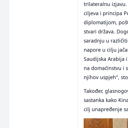
trilateralnu izjavu.
ciljeva i principa
diplomatijom, pošt
stvari država. Dog
saradnju u različit
napore u cilju jač
Saudijska Arabija i
na domaćinstvu i s
njihov uspjeh", sto
Također, glasnogov
sastanka kako Kina
cilj unapređenje 