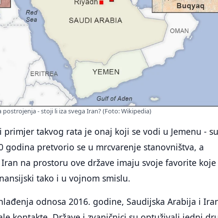
ostrojenja - stoji li iza svega Iran? (Foto: Wikipedia)
i primjer takvog rata je onaj koji se vodi u Jemenu - s
 10 godina pretvorio se u mrcvarenje stanovništva, a
i Iran na prostoru ove države imaju svoje favorite koje
nansijski tako i u vojnom smislu.
lađenja odnosa 2016. godine, Saudijska Arabija i Ira
le kontakte. Države i zvaničnici su optuživali jedni dr