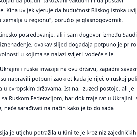
tojati da popuni takozvani vakuum ili da postavi
e. Kina uvijek vjeruje da budućnost Bliskog istoka uvi
a zemalja u regionu", poručio je glasnogovornik.
kinesko posredovanje, ali i sam dogovor između Saudi
o iznenađenje, ovakav slijed događaja potpuno je prir
lnosti u kojima se nalazi svijet i vodeće sile.
Ukrajini i ruske invazije na ovu državu, zapadni savezn
u napravili potpuni zaokret kada je riječ o ruskoj polit
a u evropskim državama. Istina, izuzeci postoje, ali je
 sa Ruskom Federacijom, bar dok traje rat u Ukrajini, a
e, neće sarađivati na način kako je to do sada
ija je utjehu potražila u Kini te je kroz niz zajedničkih