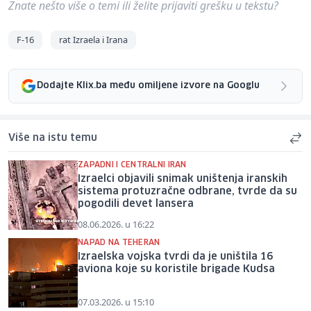
Znate nešto više o temi ili želite prijaviti grešku u tekstu?
F-16
rat Izraela i Irana
Dodajte Klix.ba među omiljene izvore na Googlu
Više na istu temu
ZAPADNI I CENTRALNI IRAN
Izraelci objavili snimak uništenja iranskih
sistema protuzračne odbrane, tvrde da su
pogodili devet lansera
08.06.2026. u 16:22
NAPAD NA TEHERAN
Izraelska vojska tvrdi da je uništila 16
aviona koje su koristile brigade Kudsa
07.03.2026. u 15:10