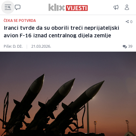
0
ČEKA SE POTVRDA
Iranci tvrde da su oborili treći neprijateljski
avion F-16 iznad centralnog dijela zemlje
Piše: D. Dž.
|
21.03.2026.
39