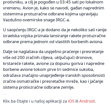
protivniku, a cilj je pogođen u 03:45 sati po lokalnom
vremenu. Avion je, kako se navodi, gađan naprednim
sistemima protuzračne odbrane kojima upravljaju
Vazdušno-svemirske snage IRGC-a.
U saopćenju IRGC-a je dodano da je nekoliko sati ranije
izraelska vojska priznala lansiranje rakete protuzračne
odbrane prema jednom od vlastitih borbenih aviona.
Dalje se naglašava da uspješno praćenje i presretanje
više od 200 zračnih ciljeva, uključujući dronove,
krstareće rakete, avione za dopunu goriva i napredne
borbene avione tokom prve tri sedmice sukoba,
odražava značajno unaprjeđenje iranskih sposobnosti
zračne osmatračke i presretačke mreže, kao i jačanje
sistema protivzračne odbrane zemlje.
Klix.ba čitajte i u našoj aplikaciji za
iOS
ili
Android
.