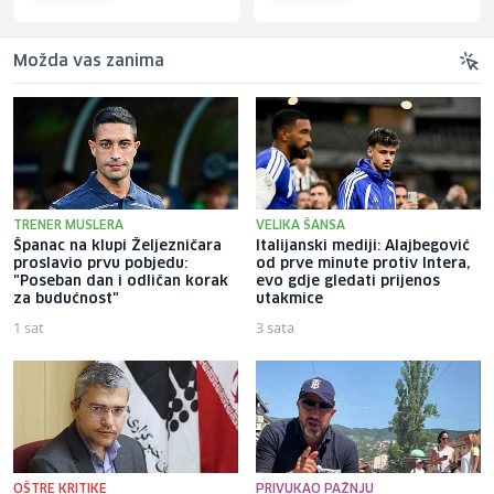
Možda vas zanima
TRENER MUSLERA
VELIKA ŠANSA
Španac na klupi Željezničara
Italijanski mediji: Alajbegović
proslavio prvu pobjedu:
od prve minute protiv Intera,
"Poseban dan i odličan korak
evo gdje gledati prijenos
za budućnost"
utakmice
1 sat
3 sata
OŠTRE KRITIKE
PRIVUKAO PAŽNJU