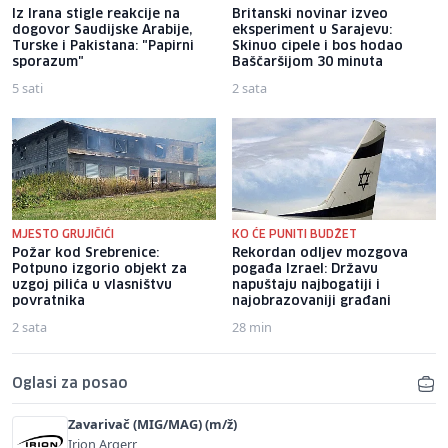
Iz Irana stigle reakcije na
Britanski novinar izveo
dogovor Saudijske Arabije,
eksperiment u Sarajevu:
Turske i Pakistana: "Papirni
Skinuo cipele i bos hodao
sporazum"
Baščaršijom 30 minuta
5 sati
2 sata
MJESTO GRUJIČIĆI
KO ĆE PUNITI BUDŽET
Požar kod Srebrenice:
Rekordan odljev mozgova
Potpuno izgorio objekt za
pogađa Izrael: Državu
uzgoj pilića u vlasništvu
napuštaju najbogatiji i
povratnika
najobrazovaniji građani
2 sata
28 min
Oglasi za posao
Zavarivač (MIG/MAG) (m/ž)
Irion Argerr