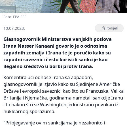
Foto: EPA-EFE
10.07.2023.
Podijeli
Glasnogovornik Ministarstva vanjskih poslova
Irana Nasser Kanaani govorio je o odnosima
zapadnih zemalja i Irana te je poručio kako su
zapadni saveznici često koristili sankcije kao
ilegalno sredstvo u borbi protiv Irana.
Komentirajući odnose Irana sa Zapadom,
glasnogovornik je izjavio kako su Sjedinjene Američke
Države i evropski saveznici kao što su Francuska, Velika
Britanija i Njemačka, godinama nametali sankcije Iranu
i to nakon što se Washington jednostrano povukao iz
nuklearnog sporazuma.
"Pribjegavanje ovim sankcijama je nezakonito i