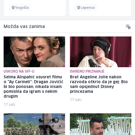
Vogošća
Lepenica
Možda vas zanima
USKORO NA SFF-U
ISKRENO PRIZNANJE
Selma Alispahić ususret filmu
Brat Angeline Jolie nakon
o "Ay Carmeli": Dragan Jovičić
razvoda otkrio da je gej: Bio
bi bio ponosan; nikada nisam
sam opsjednut Disney
pomislila da igram s nekim
princezama
drugim
17 sati
17 sati