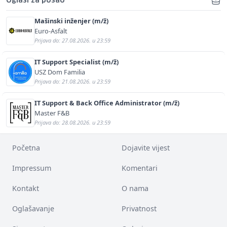
Oglasi za posao
Mašinski inženjer (m/ž)
Euro-Asfalt
Prijava do: 27.08.2026. u 23:59
IT Support Specialist (m/ž)
USZ Dom Familia
Prijava do: 21.08.2026. u 23:59
IT Support & Back Office Administrator (m/ž)
Master F&B
Prijava do: 28.08.2026. u 23:59
Početna
Dojavite vijest
Impressum
Komentari
Kontakt
O nama
Oglašavanje
Privatnost