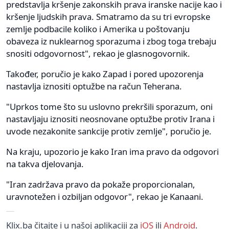
predstavlja kršenje zakonskih prava iranske nacije kao i
kršenje ljudskih prava. Smatramo da su tri evropske
zemlje podbacile koliko i Amerika u poštovanju
obaveza iz nuklearnog sporazuma i zbog toga trebaju
snositi odgovornost", rekao je glasnogovornik.
Također, poručio je kako Zapad i pored upozorenja
nastavlja iznositi optužbe na račun Teherana.
"Uprkos tome što su uslovno prekršili sporazum, oni
nastavljaju iznositi neosnovane optužbe protiv Irana i
uvode nezakonite sankcije protiv zemlje", poručio je.
Na kraju, upozorio je kako Iran ima pravo da odgovori
na takva djelovanja.
"Iran zadržava pravo da pokaže proporcionalan,
uravnotežen i ozbiljan odgovor", rekao je Kanaani.
Klix.ba čitajte i u našoj aplikaciji za
iOS
ili
Android
.