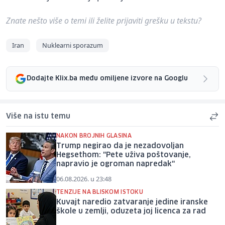
Znate nešto više o temi ili želite prijaviti grešku u tekstu?
Iran
Nuklearni sporazum
Dodajte Klix.ba među omiljene izvore na Googlu
Više na istu temu
NAKON BROJNIH GLASINA
Trump negirao da je nezadovoljan
Hegsethom: "Pete uživa poštovanje,
napravio je ogroman napredak"
06.08.2026. u 23:48
TENZIJE NA BLISKOM ISTOKU
Kuvajt naredio zatvaranje jedine iranske
škole u zemlji, oduzeta joj licenca za rad