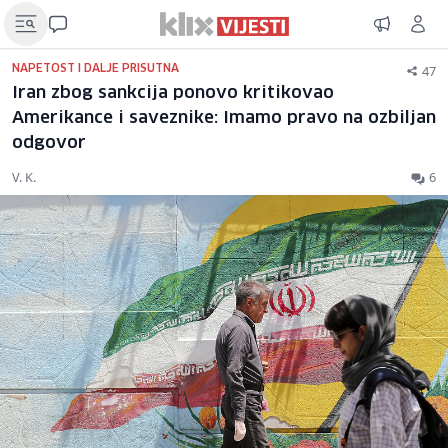
47
NAPETOST I DALJE PRISUTNA
Iran zbog sankcija ponovo kritikovao
Amerikance i saveznike: Imamo pravo na ozbiljan
odgovor
V. K.
6