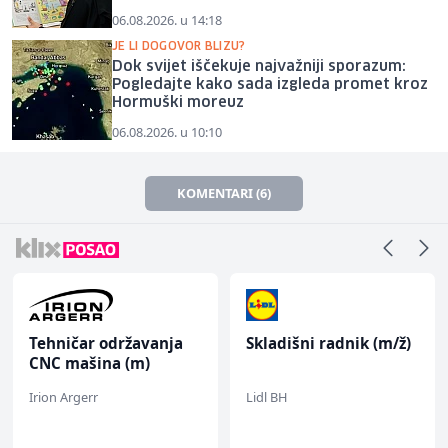
06.08.2026. u 14:18
JE LI DOGOVOR BLIZU?
Dok svijet iščekuje najvažniji sporazum:
Pogledajte kako sada izgleda promet kroz
Hormuški moreuz
06.08.2026. u 10:10
KOMENTARI (6)
Tehničar održavanja
Skladišni radnik (m/ž)
CNC mašina (m)
Irion Argerr
Lidl BH