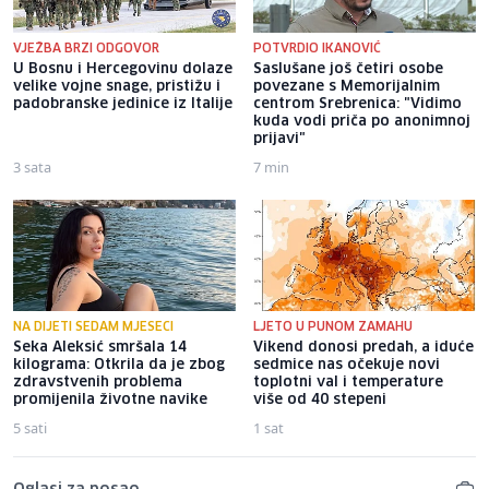
VJEŽBA BRZI ODGOVOR
POTVRDIO IKANOVIĆ
U Bosnu i Hercegovinu dolaze
Saslušane još četiri osobe
velike vojne snage, pristižu i
povezane s Memorijalnim
padobranske jedinice iz Italije
centrom Srebrenica: "Vidimo
kuda vodi priča po anonimnoj
prijavi"
3 sata
7 min
NA DIJETI SEDAM MJESECI
LJETO U PUNOM ZAMAHU
Seka Aleksić smršala 14
Vikend donosi predah, a iduće
kilograma: Otkrila da je zbog
sedmice nas očekuje novi
zdravstvenih problema
toplotni val i temperature
promijenila životne navike
više od 40 stepeni
5 sati
1 sat