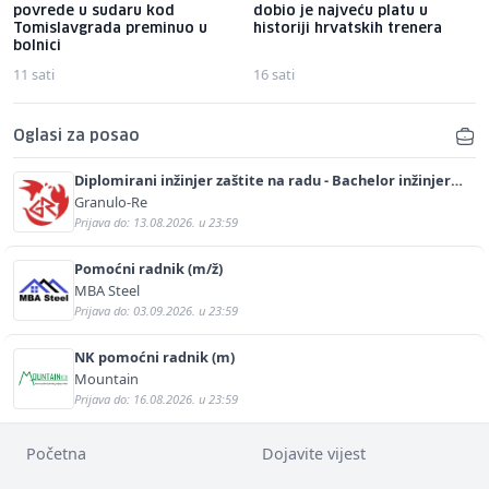
povrede u sudaru kod
dobio je najveću platu u
Tomislavgrada preminuo u
historiji hrvatskih trenera
bolnici
11 sati
16 sati
Oglasi za posao
Diplomirani inžinjer zaštite na radu - Bachelor inžinjer
sigurnosti i pomoći (m/ž)
Granulo-Re
Prijava do: 13.08.2026. u 23:59
Pomoćni radnik (m/ž)
MBA Steel
Prijava do: 03.09.2026. u 23:59
NK pomoćni radnik (m)
Mountain
Prijava do: 16.08.2026. u 23:59
Početna
Dojavite vijest