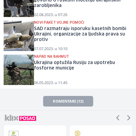
govorio o ruskom mučenju ukrajinskih
zarobljenika
02.08.2023. u 07:26
NOVI PAKET VOJNE POMOĆI
SAD razmatraju isporuku kasetnih bombi
Ukrajini, organizacije za ljudska prava su
protiv
07.07.2023. u 10:10
NAPAD NA BAHMUT
Ukrajina optužila Rusiju za upotrebu
fosforne municije
06.05.2023. u 11:45
KOMENTARI (12)