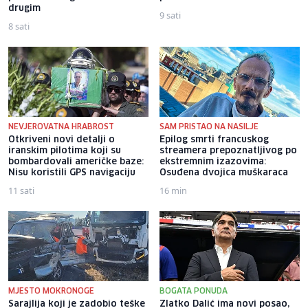
drugim
9 sati
8 sati
NEVJEROVATNA HRABROST
SAM PRISTAO NA NASILJE
Otkriveni novi detalji o
Epilog smrti francuskog
iranskim pilotima koji su
streamera prepoznatljivog po
bombardovali američke baze:
ekstremnim izazovima:
Nisu koristili GPS navigaciju
Osuđena dvojica muškaraca
11 sati
16 min
MJESTO MOKRONOGE
BOGATA PONUDA
Sarajlija koji je zadobio teške
Zlatko Dalić ima novi posao,