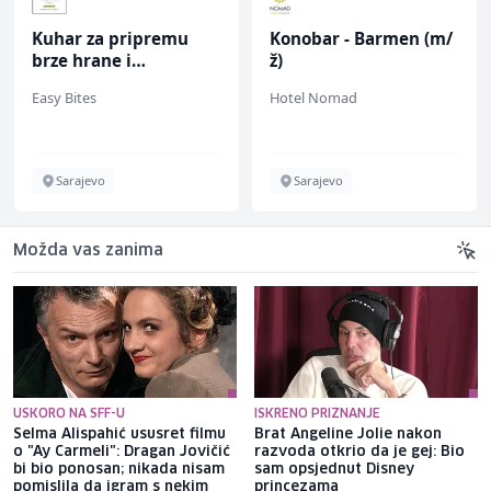
Kuhar za pripremu
Konobar - Barmen (m/
brze hrane i
ž)
jednostavnih jela (m/
Easy Bites
Hotel Nomad
ž)
Sarajevo
Sarajevo
Možda vas zanima
USKORO NA SFF-U
ISKRENO PRIZNANJE
Selma Alispahić ususret filmu
Brat Angeline Jolie nakon
o "Ay Carmeli": Dragan Jovičić
razvoda otkrio da je gej: Bio
bi bio ponosan; nikada nisam
sam opsjednut Disney
pomislila da igram s nekim
princezama