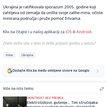
Ukrajina je ratifikovala sporazum 2005. godine koji
zahtijeva od zemalja da unište svoje zalihe mina, očiste
minirana područja i pruže pomoć žrtvama.
Klix.ba čitajte i u našoj aplikaciji za
iOS
ili
Android
.
Znate nešto više o temi ili želite prijaviti grešku u tekstu?
mine
Ukrajina
Dodajte Klix.ba među omiljene izvore na Googlu
Više na istu temu
OKRUTNOST BEZ PREMCA
Elektrošokovi, gušenje... Tim stručnjaka