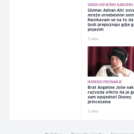
GRADI USPJEŠNU KARIJERU
Glumac Adnan Alić osv
mreže urnebesnim sni
Navikavam se na to d
ljudi prepoznaju gdje 
pojavim
3 sata
ISKRENO PRIZNANJE
Brat Angeline Jolie na
razvoda otkrio da je ge
sam opsjednut Disney
princezama
2 sata