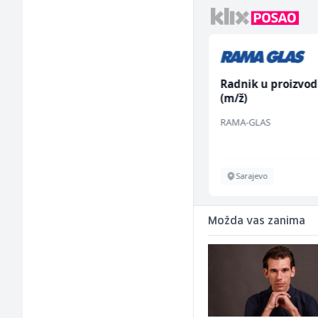
Asistent za
Radnik u proizvod
administraciju (m/ž)
(m/ž)
Ekopak
RAMA-GLAS
Sarajevo
Sarajevo
Možda vas zanima