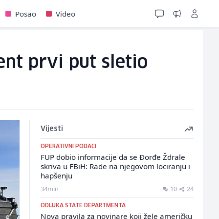
Posao
Video
nt prvi put sletio
Vijesti
OPERATIVNI PODACI
FUP dobio informacije da se Đorđe Ždrale
skriva u FBiH: Rade na njegovom lociranju i
hapšenju
34min
10
24
ODLUKA STATE DEPARTMENTA
Nova pravila za novinare koji žele američku