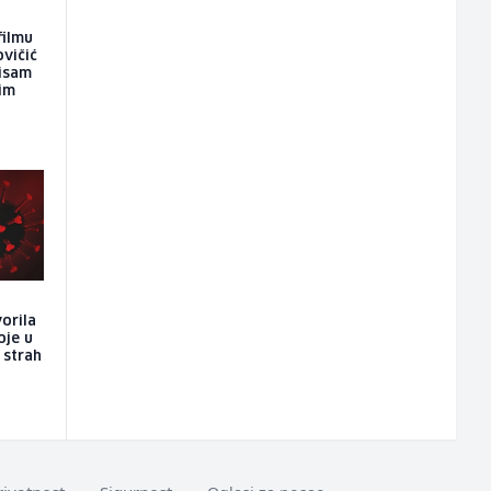
filmu
ovičić
nisam
kim
vorila
oje u
i strah