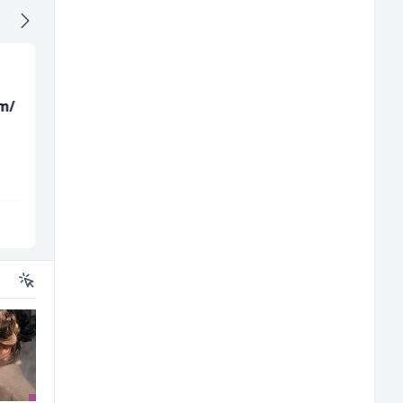
m/
Home Office
Bravar -
Kundenberater
Elektrozavarivač (m)
(m/w/d) für Vattenfall
TELUS Digital
Mountain
Sarajevo
Sarajevo