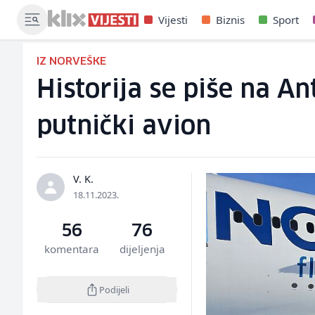
Vijesti
Biznis
Sport
IZ NORVEŠKE
Historija se piše na An
putnički avion
V. K.
18.11.2023.
56
76
komentara
dijeljenja
Podijeli