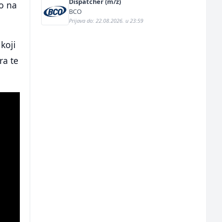
Dispatcher (m/ž)
io na
BCO
Prijava do: 22.08.2026. u 23:59
 koji
ra te