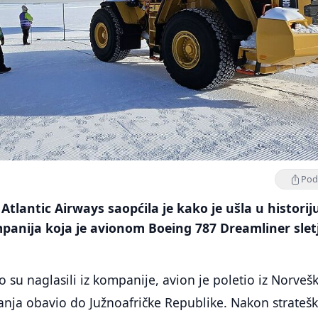
Podi
tlantic Airways saopćila je kako je ušla u historij
panija koja je avionom Boeing 787 Dreamliner slet
 su naglasili iz kompanije, avion je poletio iz Norvešk
anja obavio do Južnoafričke Republike. Nakon strateš