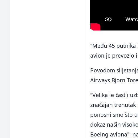
"Među 45 putnika b
avion je prevozio 
Povodom slijetanja
Airways Bjorn Tore
"Velika je čast i 
značajan trenutak 
ponosni smo što uč
dokaz naših visoko
Boeing aviona", na