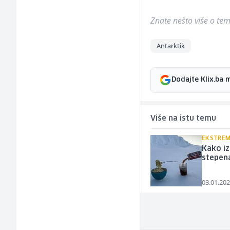
Znate nešto više o temi 
Antarktik
Dodajte Klix.ba 
Više na istu temu
EKSTREM
Kako iz
stepena
03.01.202