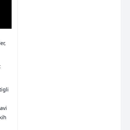
er,
c
igli
avi
kih