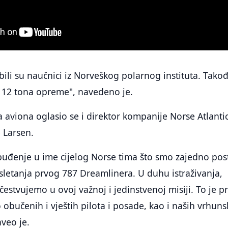
ili su naučnici iz Norveškog polarnog instituta. Takođ
i 12 tona opreme", navedeno je.
 aviona oglasio se i direktor kompanije Norse Atlanti
 Larsen.
uzbuđenje u ime cijelog Norse tima što smo zajedno post
sletanja prvog 787 Dreamlinera. U duhu istraživanja,
estvujemo u ovoj važnoj i jedinstvenoj misiji. To je pr
 obučenih i vještih pilota i posade, kao i naših vrhuns
veo je.