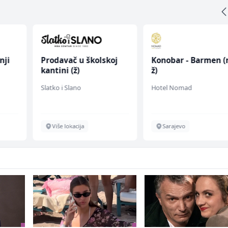
nji
Prodavač u školskoj
Konobar - Barmen (
kantini (ž)
ž)
Slatko i Slano
Hotel Nomad
Više lokacija
Sarajevo