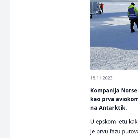
18.11.2023.
Kompanija Norse A
kao prva aviokom
na Antarktik.
U epskom letu kako
je prvu fazu putov