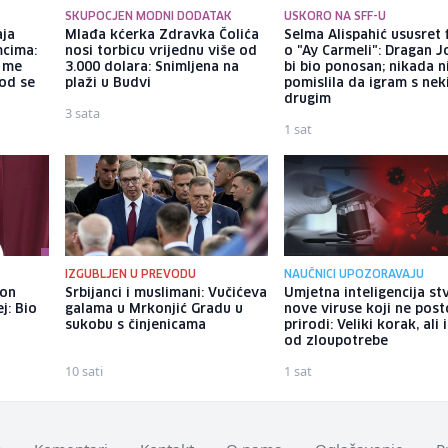
SKUPOCJEN MODNI DODATAK
USKORO NA SFF-U
aja
Mlađa kćerka Zdravka Čolića
Selma Alispahić ususret 
mcima:
nosi torbicu vrijednu više od
o "Ay Carmeli": Dragan J
a me
3.000 dolara: Snimljena na
bi bio ponosan; nikada 
god se
plaži u Budvi
pomislila da igram s ne
drugim
3 sata
1 sat
IZGUBLJEN U PREVODU
NAUČNICI UPOZORAVAJU
kon
Srbijanci i muslimani: Vučićeva
Umjetna inteligencija st
j: Bio
galama u Mrkonjić Gradu u
nove viruse koji ne post
sukobu s činjenicama
prirodi: Veliki korak, ali 
od zloupotrebe
10 sati
1 sat