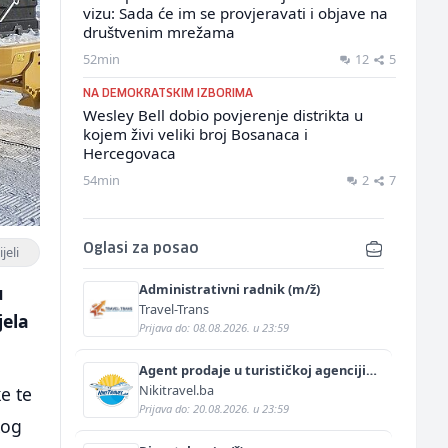
vizu: Sada će im se provjeravati i objave na
društvenim mrežama
52min
12
5
NA DEMOKRATSKIM IZBORIMA
Wesley Bell dobio povjerenje distrikta u
kojem živi veliki broj Bosanaca i
Hercegovaca
54min
2
7
Oglasi za posao
jeli
Administrativni radnik (m/ž)
u
Travel-Trans
jela
Prijava do: 08.08.2026. u 23:59
Agent prodaje u turističkoj agenciji
(m/ž)
Nikitravel.ba
e te
Prijava do: 20.08.2026. u 23:59
kog