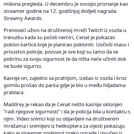
miliona pregleda. U decembru je osvojio priznanje kao
streamer godine na 12. godišnjoj dodjeli nagrada
Streamy Awards.
Prenoseći uživo na društvenoj mreži Twitch iz vozila u
trenutku kada su počeli nemiri, Cenat je pokazao
poklon kartice koje je planirao pokloniti. Uočivši masu i
prisustvo policije, pozvao je sve koji su tamo da se
pobrinu za svoju sigurnost te da ništa neće učiniti dok
ne bude sigurno.
Kasnije on, zajedno sa pratnjom, izašao iz vozila i kroz
gomilu prošao do parka gdje je bio u među hiljadama
pratilaca.
Maddrey je rekao da je Cenat nešto kasnije uklonjen
"radi njegove sigurnosti" i da je policija bila u kontaktu s
njim. Video snimci koji su objavljeni na društvenim
mrežama i snimljeni iz helikoptera za vijesti pokazuju
kako je streamer podignut preko ograde i izvučen iz