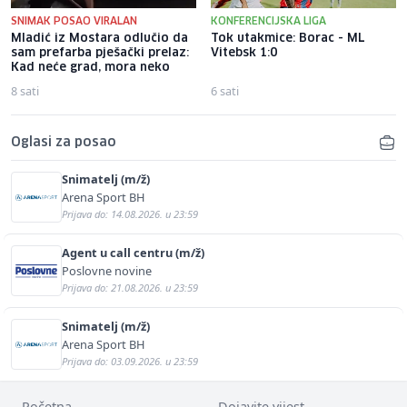
SNIMAK POSAO VIRALAN
KONFERENCIJSKA LIGA
Mladić iz Mostara odlučio da
Tok utakmice: Borac - ML
sam prefarba pješački prelaz:
Vitebsk 1:0
Kad neće grad, mora neko
8 sati
6 sati
Oglasi za posao
Snimatelj (m/ž)
Arena Sport BH
Prijava do: 14.08.2026. u 23:59
Agent u call centru (m/ž)
Poslovne novine
Prijava do: 21.08.2026. u 23:59
Snimatelj (m/ž)
Arena Sport BH
Prijava do: 03.09.2026. u 23:59
Početna
Dojavite vijest