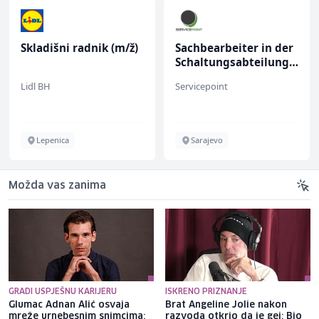
Skladišni radnik (m/ž)
Sachbearbeiter in der
Schaltungsabteilung
(m/w)
Lidl BH
Servicepoint
Lepenica
Sarajevo
Možda vas zanima
GRADI USPJEŠNU KARIJERU
ISKRENO PRIZNANJE
Glumac Adnan Alić osvaja
Brat Angeline Jolie nakon
mreže urnebesnim snimcima:
razvoda otkrio da je gej: Bio