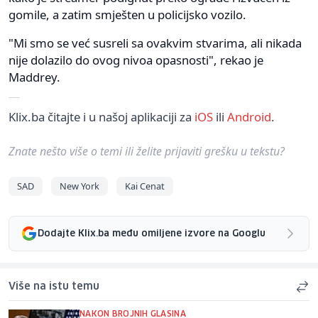
gomile, a zatim smješten u policijsko vozilo.
"Mi smo se već susreli sa ovakvim stvarima, ali nikada
nije dolazilo do ovog nivoa opasnosti", rekao je
Maddrey.
Klix.ba čitajte i u našoj aplikaciji za
iOS
ili
Android
.
Znate nešto više o temi ili želite prijaviti grešku u tekstu?
SAD
New York
Kai Cenat
Dodajte Klix.ba među omiljene izvore na Googlu
Više na istu temu
NAKON BROJNIH GLASINA