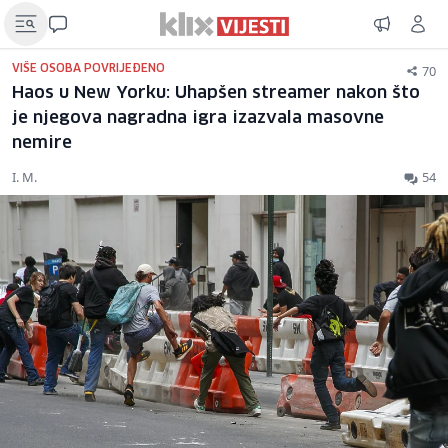
70
VIŠE OSOBA POVRIJEĐENO
Haos u New Yorku: Uhapšen streamer nakon što
je njegova nagradna igra izazvala masovne
nemire
I. M.
54