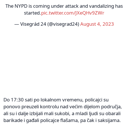
The NYPD is coming under attack and vandalizing has
started.
pic.twitter.com/JXeQHv9ZWr
— Visegrád 24 (@visegrad24)
August 4, 2023
Do 17:30 sati po lokalnom vremenu, policajci su
ponovo preuzeli kontrolu nad većim dijelom područja,
ali su i dalje izbijali mali sukobi, a mladi ljudi su obarali
barikade i gađali policajce flašama, pa čak i saksijama.