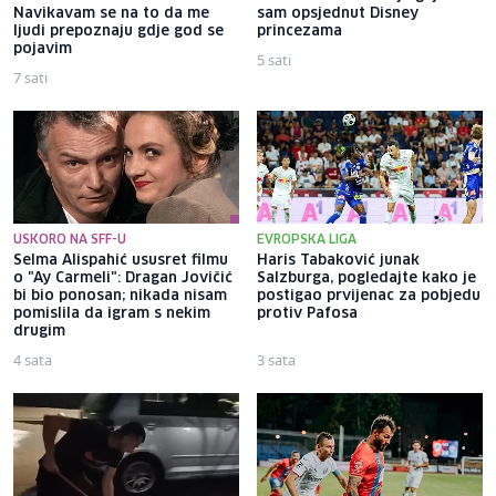
Navikavam se na to da me
sam opsjednut Disney
ljudi prepoznaju gdje god se
princezama
pojavim
5 sati
7 sati
USKORO NA SFF-U
EVROPSKA LIGA
Selma Alispahić ususret filmu
Haris Tabaković junak
o "Ay Carmeli": Dragan Jovičić
Salzburga, pogledajte kako je
bi bio ponosan; nikada nisam
postigao prvijenac za pobjedu
pomislila da igram s nekim
protiv Pafosa
drugim
4 sata
3 sata