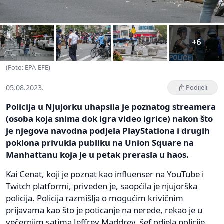
+6
(Foto: EPA-EFE)
05.08.2023.
Podijeli
Policija u Njujorku uhapsila je poznatog streamera
(osoba koja snima dok igra video igrice) nakon što
je njegova navodna podjela PlayStationa i drugih
poklona privukla publiku na Union Square na
Manhattanu koja je u petak prerasla u haos.
Kai Cenat, koji je poznat kao influenser na YouTube i
Twitch platformi, priveden je, saopćila je njujorška
policija. Policija razmišlja o mogućim krivičnim
prijavama kao što je poticanje na nerede, rekao je u
večernjim satima Jeffrey Maddrey, šef odjela policije