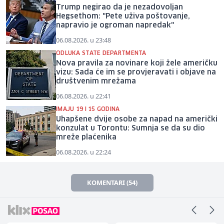
Trump negirao da je nezadovoljan
Hegsethom: "Pete uživa poštovanje,
napravio je ogroman napredak"
06.08.2026. u 23:48
ODLUKA STATE DEPARTMENTA
Nova pravila za novinare koji žele američku
vizu: Sada će im se provjeravati i objave na
društvenim mrežama
06.08.2026. u 22:41
IMAJU 19 I 15 GODINA
Uhapšene dvije osobe za napad na američki
konzulat u Torontu: Sumnja se da su dio
mreže plaćenika
06.08.2026. u 22:24
KOMENTARI (54)