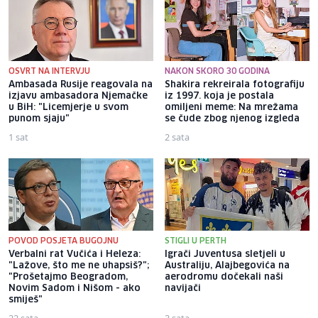
OSVRT NA INTERVJU
NAKON SKORO 30 GODINA
Ambasada Rusije reagovala na
Shakira rekreirala fotografiju
izjavu ambasadora Njemačke
iz 1997. koja je postala
u BiH: "Licemjerje u svom
omiljeni meme: Na mrežama
punom sjaju"
se čude zbog njenog izgleda
1 sat
2 sata
POVOD POSJETA BUGOJNU
STIGLI U PERTH
Verbalni rat Vučića i Heleza:
Igrači Juventusa sletjeli u
"Lažove, što me ne uhapsiš?";
Australiju, Alajbegovića na
"Prošetajmo Beogradom,
aerodromu dočekali naši
Novim Sadom i Nišom - ako
navijači
smiješ"
22 sata
3 sata