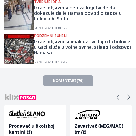
TVRDNJE IDF-A
Izrael objavio video za koji tvrde da
dokazuje da je Hamas dovodio taoce u
bolnicu Al Shifa
20.11.2023. u 06:23
PODZEMNI TUNELI
Izrael objavio snimak uz tvrdnju da bolnice
u Gazi služe u vojne svrhe, stigao i odgovor
Hamasa
27.10.2023. u 17:42
KOMENTARI (79)
Prodavač u školskoj
Zavarivač (MIG/MAG)
kantini (ž)
(m/ž)