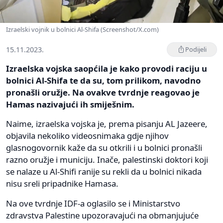
Izraelski vojnik u bolnici Al-Shifa (Screenshot/X.com)
15.11.2023.
Podijeli
Izraelska vojska saopćila je kako provodi raciju u
bolnici Al-Shifa te da su, tom prilikom, navodno
pronašli oružje. Na ovakve tvrdnje reagovao je
Hamas nazivajući ih smiješnim.
Naime, izraelska vojska je, prema pisanju AL Jazeere,
objavila nekoliko videosnimaka gdje njihov
glasnogovornik kaže da su otkrili i u bolnici pronašli
razno oružje i municiju. Inače, palestinski doktori koji
se nalaze u Al-Shifi ranije su rekli da u bolnici nikada
nisu sreli pripadnike Hamasa.
Na ove tvrdnje IDF-a oglasilo se i Ministarstvo
zdravstva Palestine upozoravajući na obmanjujuće