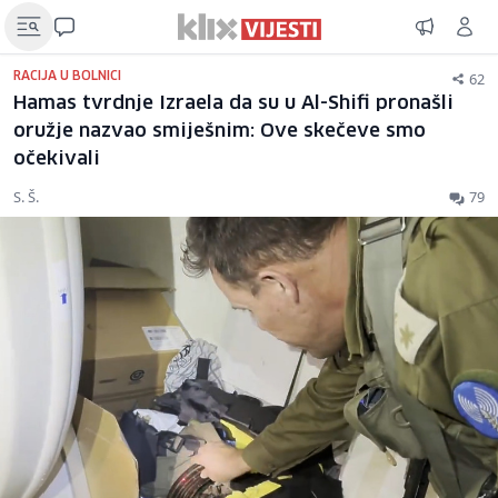
62
RACIJA U BOLNICI
Hamas tvrdnje Izraela da su u Al-Shifi pronašli
oružje nazvao smiješnim: Ove skečeve smo
očekivali
S. Š.
79