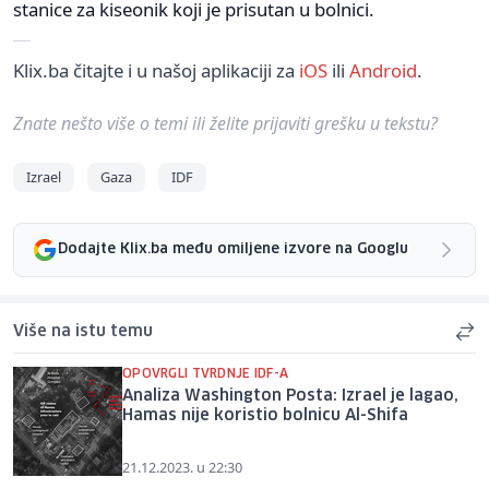
stanice za kiseonik koji je prisutan u bolnici.
Klix.ba čitajte i u našoj aplikaciji za
iOS
ili
Android
.
Znate nešto više o temi ili želite prijaviti grešku u tekstu?
Izrael
Gaza
IDF
Dodajte Klix.ba među omiljene izvore na Googlu
Više na istu temu
OPOVRGLI TVRDNJE IDF-A
Analiza Washington Posta: Izrael je lagao,
Hamas nije koristio bolnicu Al-Shifa
21.12.2023. u 22:30