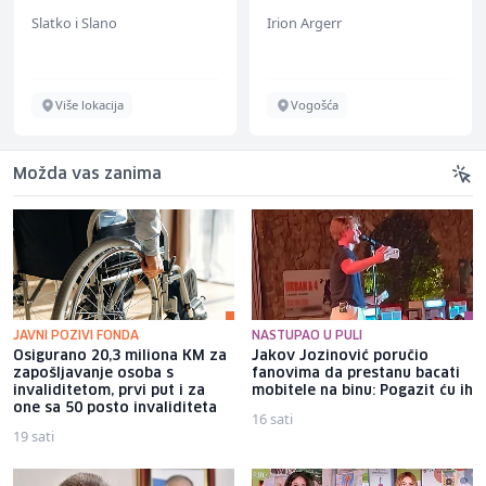
Slatko i Slano
Irion Argerr
Više lokacija
Vogošća
Možda vas zanima
JAVNI POZIVI FONDA
NASTUPAO U PULI
Osigurano 20,3 miliona KM za
Jakov Jozinović poručio
zapošljavanje osoba s
fanovima da prestanu bacati
invaliditetom, prvi put i za
mobitele na binu: Pogazit ću ih
one sa 50 posto invaliditeta
16 sati
19 sati