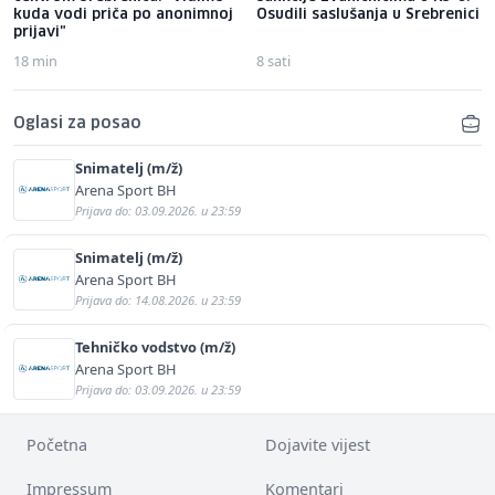
kuda vodi priča po anonimnoj
Osudili saslušanja u Srebrenici
prijavi"
18 min
8 sati
Oglasi za posao
Snimatelj (m/ž)
Arena Sport BH
Prijava do: 03.09.2026. u 23:59
Snimatelj (m/ž)
Arena Sport BH
Prijava do: 14.08.2026. u 23:59
Tehničko vodstvo (m/ž)
Arena Sport BH
Prijava do: 03.09.2026. u 23:59
Početna
Dojavite vijest
Impressum
Komentari