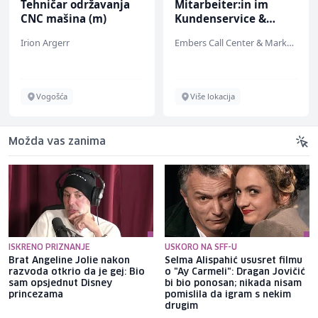
Tehničar održavanja
Mitarbeiter:in im
CNC mašina (m)
Kundenservice &
Support (m/w/d)
Irion Argerr
Embers Call Center & Marketing
Vogošća
Više lokacija
Možda vas zanima
ISKRENO PRIZNANJE
USKORO NA SFF-U
Brat Angeline Jolie nakon
Selma Alispahić ususret filmu
razvoda otkrio da je gej: Bio
o "Ay Carmeli": Dragan Jovičić
sam opsjednut Disney
bi bio ponosan; nikada nisam
princezama
pomislila da igram s nekim
drugim