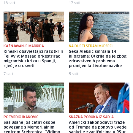
18 sati
17 sati
KAŽNJAVANJE MADRIDA
NA DIJETI SEDAM MJESECI
Kineski obavještajci razotkrili
Seka Aleksić smršala 14
Tel Aviv: Mossad orkestrirao
kilograma: Otkrila da je zbog
migrantsku krizu u Španiji,
zdravstvenih problema
riječ je o osveti
promijenila životne navike
7 sati
5 sati
POTVRDIO IKANOVIĆ
SNAŽNA PORUKA IZ SAD-A
Saslušane još četiri osobe
Američki zakonodavci traže
povezane s Memorijalnim
od Trumpa da ponovo uvede
centrom Srebrenica: "Vidimo
sankcije zvaničnicima u RS-u: