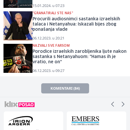
15.01.2024. u 07:23
"GRANATIRALI STE NAS"
Procurili audiosnimci sastanka izraelskih
talaca i Netanyahua: Iskazali bijes zbog
ponašanja vlade
06.12.2023. u 20:21
NAZVALI SVE FARSOM
Porodice izraelskih zarobljenika ljute nakon
sastanka s Netanyahuom: "Hamas ih je
vratio, ne on"
06.12.2023. u 09:27
KOMENTARI (84)