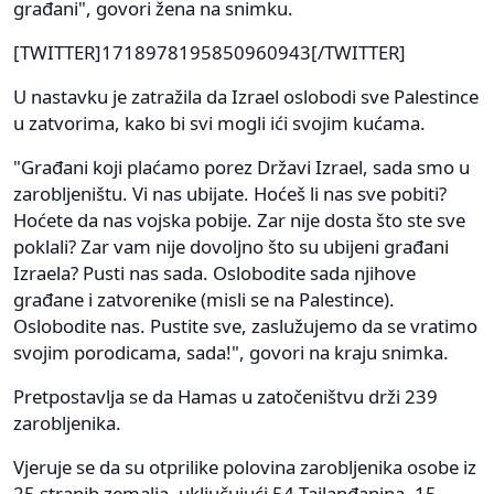
građani", govori žena na snimku.
[TWITTER]1718978195850960943[/TWITTER]
U nastavku je zatražila da Izrael oslobodi sve Palestince
u zatvorima, kako bi svi mogli ići svojim kućama.
"Građani koji plaćamo porez Državi Izrael, sada smo u
zarobljeništu. Vi nas ubijate. Hoćeš li nas sve pobiti?
Hoćete da nas vojska pobije. Zar nije dosta što ste sve
poklali? Zar vam nije dovoljno što su ubijeni građani
Izraela? Pusti nas sada. Oslobodite sada njihove
građane i zatvorenike (misli se na Palestince).
Oslobodite nas. Pustite sve, zaslužujemo da se vratimo
svojim porodicama, sada!", govori na kraju snimka.
Pretpostavlja se da Hamas u zatočeništvu drži 239
zarobljenika.
Vjeruje se da su otprilike polovina zarobljenika osobe iz
25 stranih zemalja, uključujući 54 Tajlanđanina, 15