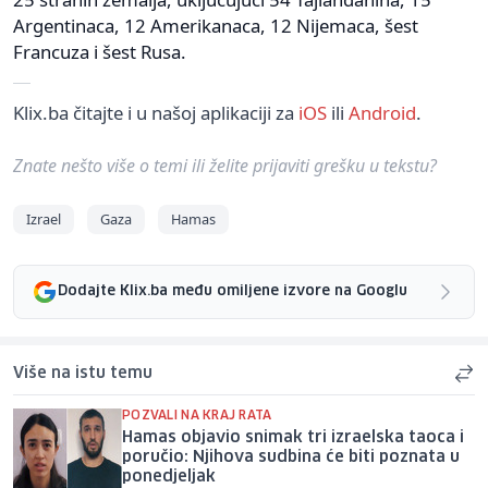
Argentinaca, 12 Amerikanaca, 12 Nijemaca, šest
Francuza i šest Rusa.
Klix.ba čitajte i u našoj aplikaciji za
iOS
ili
Android
.
Znate nešto više o temi ili želite prijaviti grešku u tekstu?
Izrael
Gaza
Hamas
Dodajte Klix.ba među omiljene izvore na Googlu
Više na istu temu
POZVALI NA KRAJ RATA
Hamas objavio snimak tri izraelska taoca i
poručio: Njihova sudbina će biti poznata u
ponedjeljak