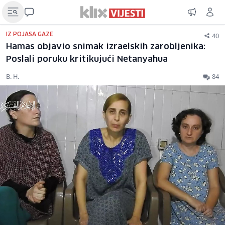
40
IZ POJASA GAZE
Hamas objavio snimak izraelskih zarobljenika:
Poslali poruku kritikujući Netanyahua
B. H.
84