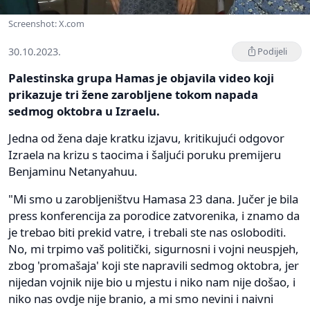
Screenshot: X.com
30.10.2023.
Podijeli
Palestinska grupa Hamas je objavila video koji
prikazuje tri žene zarobljene tokom napada
sedmog oktobra u Izraelu.
Jedna od žena daje kratku izjavu, kritikujući odgovor
Izraela na krizu s taocima i šaljući poruku premijeru
Benjaminu Netanyahuu.
"Mi smo u zarobljeništvu Hamasa 23 dana. Jučer je bila
press konferencija za porodice zatvorenika, i znamo da
je trebao biti prekid vatre, i trebali ste nas osloboditi.
No, mi trpimo vaš politički, sigurnosni i vojni neuspjeh,
zbog 'promašaja' koji ste napravili sedmog oktobra, jer
nijedan vojnik nije bio u mjestu i niko nam nije došao, i
niko nas ovdje nije branio, a mi smo nevini i naivni