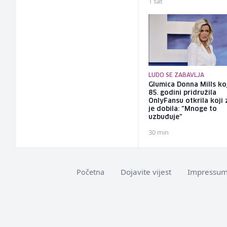
1 sat
LUDO SE ZABAVLJA
Glumica Donna Mills ko
85. godini pridružila
OnlyFansu otkrila koji 
je dobila: "Mnoge to
uzbuđuje"
30 min
Dojavite vijest
Impressu
Početna