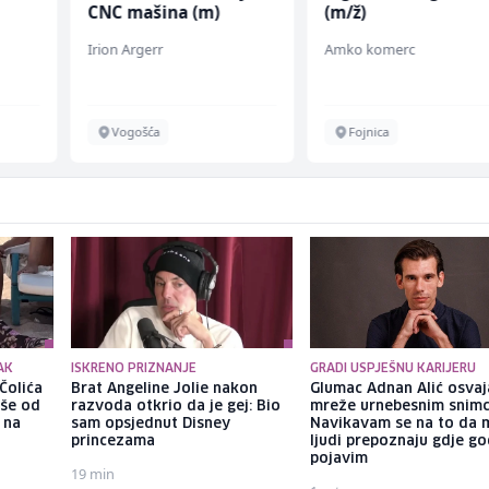
CNC mašina (m)
(m/ž)
Irion Argerr
Amko komerc
Vogošća
Fojnica
AK
ISKRENO PRIZNANJE
GRADI USPJEŠNU KARIJERU
Čolića
Brat Angeline Jolie nakon
Glumac Adnan Alić osvaj
iše od
razvoda otkrio da je gej: Bio
mreže urnebesnim snimc
 na
sam opsjednut Disney
Navikavam se na to da 
princezama
ljudi prepoznaju gdje go
pojavim
19 min