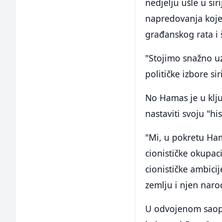
nedjelju ušle u si
napredovanja koje 
građanskog rata i 
"Stojimo snažno uz 
političke izbore si
No Hamas je u klju
nastaviti svoju "h
"Mi, u pokretu Ha
cionističke okupac
cionističke ambici
zemlju i njen narod
U odvojenom saopš