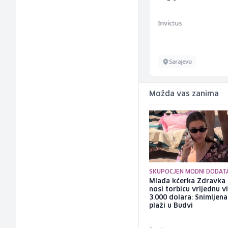
Lidl BH
Invictus
Lepenica
Sarajevo
Možda vas zanima
SKUPOCJEN MODNI DODAT
Mlađa kćerka Zdravka 
nosi torbicu vrijednu v
3.000 dolara: Snimljena
plaži u Budvi