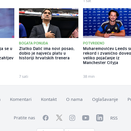
1 sat
BOGATA PONUDA
POTVRĐENO
ja se u
Zlatko Dalić ima novi posao,
Muharemovićev Leeds s
dobio je najveću platu u
rekord i zvanično dove
zahtjev
historiji hrvatskih trenera
veliko pojačanje iz
Manchester Cityja
7 sati
38 min
m
Komentari
Kontakt
O nama
Oglašavanje
P
Facebook
YouTube
LinkedIn
Twitter
Instagram
RSS
Pratite nas