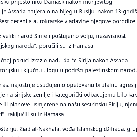
rijsku prijestolnicu Damask nakon munjevitog
je Assada natjeralo na bijeg u Rusiju, nakon 13-godi
šest decenija autokratske vladavine njegove porodice.
veliki narod Sirije i poštujemo volju, nezavisnost i
rijskog naroda", poručili su iz Hamasa.
čnoj poruci izrazio nadu da će Sirija nakon Assada
istorijsku i ključnu ulogu u podršci palestinskom narod
mas, najoštrije osuđujemo opetovanu brutalnu agresi
ije na sirijske zemlje i kategorički odbacujemo bilo ka
je ili planove usmjerene na našu sestrinsku Siriju, nje
", zaključili su iz Hamasa.
tenju, Ziad al-Nakhala, vođa Islamskog džihada, gru