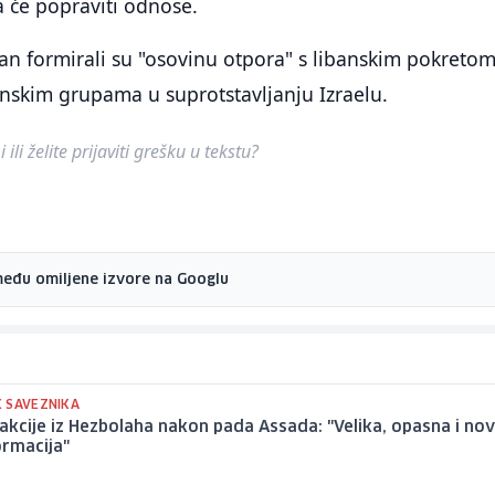
 će popraviti odnose.
Iran formirali su "osovinu otpora" s libanskim pokreto
inskim grupama u suprotstavljanju Izraelu.
ili želite prijaviti grešku u tekstu?
među omiljene izvore na Googlu
 SAVEZNIKA
akcije iz Hezbolaha nakon pada Assada: "Velika, opasna i no
ormacija"