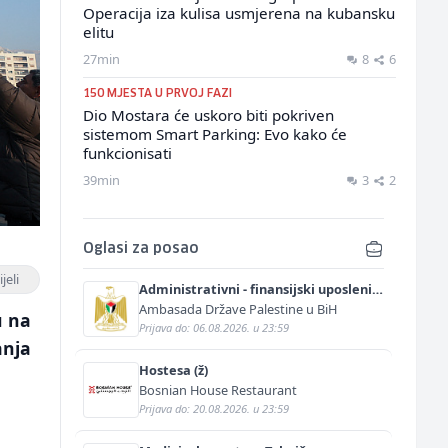
Operacija iza kulisa usmjerena na kubansku
elitu
27min
8
6
150 MJESTA U PRVOJ FAZI
Dio Mostara će uskoro biti pokriven
sistemom Smart Parking: Evo kako će
funkcionisati
39min
3
2
Oglasi za posao
jeli
Administrativni - finansijski uposlenik
(m/ž)
Ambasada Države Palestine u BiH
u na
Prijava do: 06.08.2026. u 23:59
anja
Hostesa (ž)
Bosnian House Restaurant
Prijava do: 20.08.2026. u 23:59