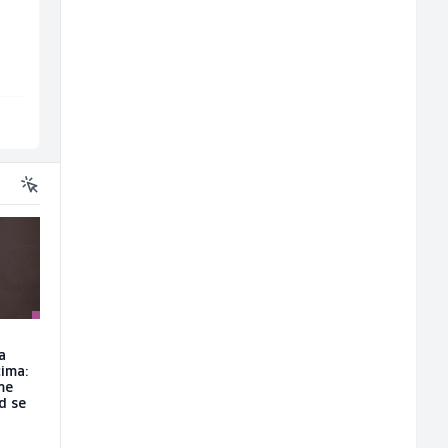
ž)
Mountain
Hotel Nomad
Sarajevo
Sarajevo
a
ima:
me
d se