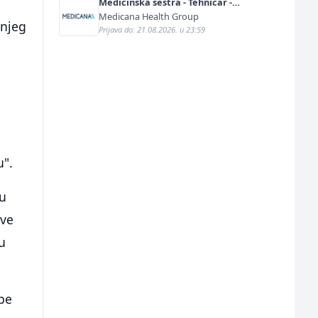
Medicinska sestra - Tehničar -
Anestetičar (m/ž)
Medicana Health Group
šnjeg
Prijava do: 21.08.2026. u 23:59
u".
ju
kve
nu
pe