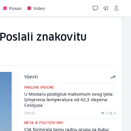
Posao
Video
Poslali znakovitu
Vijesti
PAKLENE VRUĆINE
U Mostaru postignut maksimum ovog ljeta:
Izmjerena temperatura od 42,3 stepena
Celzijusa
26min
3
4
META JE POLITIČKI VRH
CIA formirala tajnu radnu grupu za Kubu: