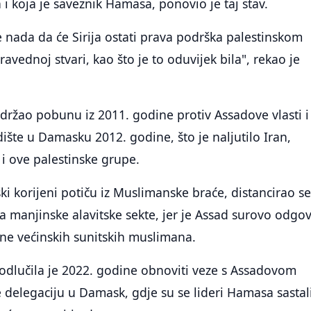
 i koja je saveznik Hamasa, ponovio je taj stav.
e nada da će Sirija ostati prava podrška palestinskom
avednoj stvari, kao što je to oduvijek bila", rekao je
ržao pobunu iz 2011. godine protiv Assadove vlasti i
dište u Damasku 2012. godine, što je naljutilo Iran,
 i ove palestinske grupe.
ški korijeni potiču iz Muslimanske braće, distancirao s
a manjinske alavitske sekte, jer je Assad surovo odgo
ne većinskih sunitskih muslimana.
odlučila je 2022. godine obnoviti veze s Assadovom
e delegaciju u Damask, gdje su se lideri Hamasa sastali