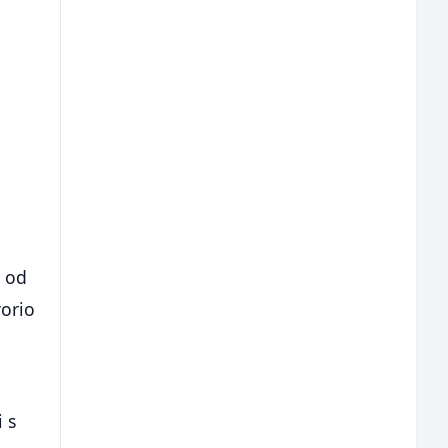
e od
vorio
 s