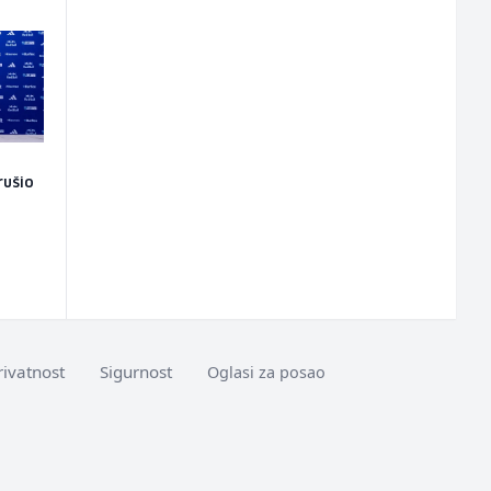
rušio
o
rivatnost
Sigurnost
Oglasi za posao