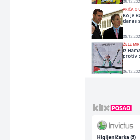
09.12.202
PRIČA O 
Ko je B
danas 
08.12.202
ŽELE MIR 
Iz Hama
protiv 
06.12.202
Skladišni radnik (m/ž)
Higijeničarka (ž)