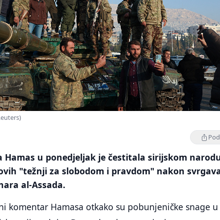
Reuters)
Podi
 Hamas u ponedjeljak je čestitala sirijskom narod
hovih "težnji za slobodom i pravdom" nakon svrgav
hara al-Assada.
avni komentar Hamasa otkako su pobunjeničke snage u