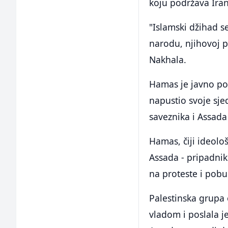
koju podržava Iran
"Islamski džihad s
narodu, njihovoj pr
Nakhala.
Hamas je javno pod
napustio svoje sje
saveznika i Assada
Hamas, čiji ideolo
Assada - pripadnik
na proteste i pobu
Palestinska grupa 
vladom i poslala j