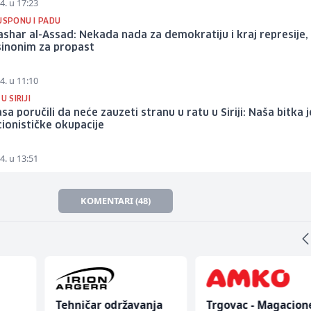
4. u 17:23
USPONU I PADU
ashar al-Assad: Nekada nada za demokratiju i kraj represije,
sinonim za propast
4. u 11:10
U SIRIJI
sa poručili da neće zauzeti stranu u ratu u Siriji: Naša bitka j
cionističke okupacije
4. u 13:51
KOMENTARI (48)
Tehničar održavanja
Trgovac - Magacion