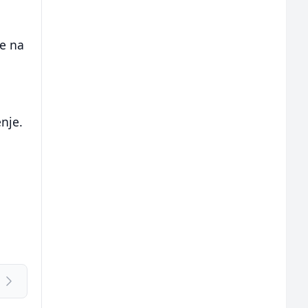
ke na
i
nje.