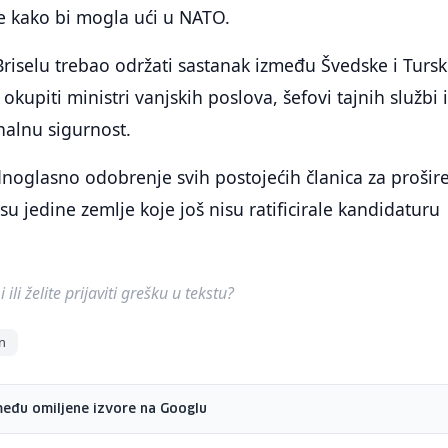
e kako bi mogla ući u NATO.
 Briselu trebao održati sastanak između Švedske i Turs
 okupiti ministri vanjskih poslova, šefovi tajnih službi 
onalnu sigurnost.
noglasno odobrenje svih postojećih članica za prošire
su jedine zemlje koje još nisu ratificirale kandidaturu
ili želite prijaviti grešku u tekstu?
n
među omiljene izvore na Googlu