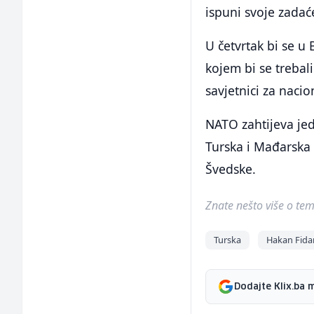
ispuni svoje zadać
U četvrtak bi se u
kojem bi se trebali
savjetnici za naci
NATO zahtijeva jed
Turska i Mađarska 
Švedske.
Znate nešto više o temi 
Turska
Hakan Fida
Dodajte Klix.ba 