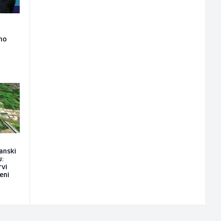
lno
anski
u:
rvi
eni