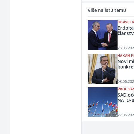
Više na istu temu
OBAVILI
Erdogan
članst
26.06.202
HAKAN F
Novi mi
konkre
08.06.202
PRIJE SA
SAD oče
NATO-
27.05.202