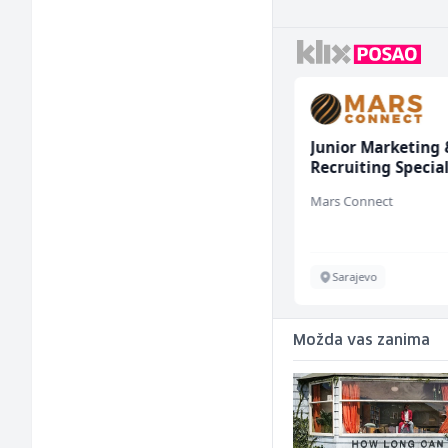
Monter centralnog
Junior Marketing 
grijanja (m)
Recruiting Special
(m/ž)
Mountain
Mars Connect
Sarajevo
Sarajevo
Možda vas zanima