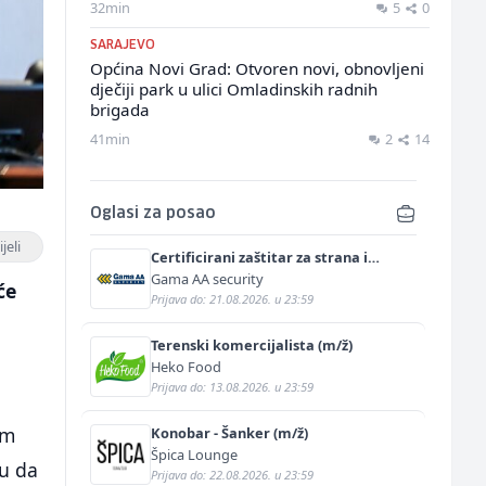
32min
5
0
SARAJEVO
Općina Novi Grad: Otvoren novi, obnovljeni
dječiji park u ulici Omladinskih radnih
brigada
41min
2
14
Oglasi za posao
jeli
Certificirani zaštitar za strana i
diplomatska predstavništva (m/ž)
Gama AA security
će
Prijava do: 21.08.2026. u 23:59
Terenski komercijalista (m/ž)
Heko Food
Prijava do: 13.08.2026. u 23:59
om
Konobar - Šanker (m/ž)
Špica Lounge
ku da
Prijava do: 22.08.2026. u 23:59