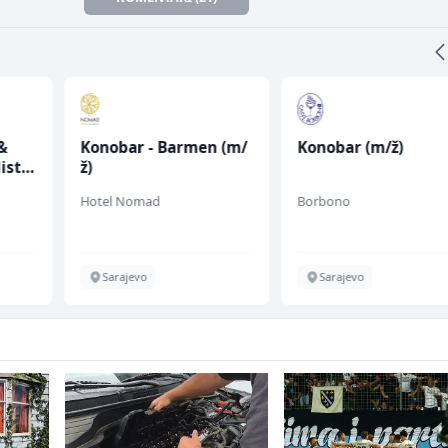
&
Konobar - Barmen (m/
Konobar (m/ž)
ist
ž)
Hotel Nomad
Borbono
Sarajevo
Sarajevo