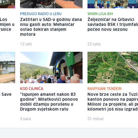
PREDUGO RADIO U LERU
WWIN LIGA BIH
 Los
Zaštitari u SAD-u godinu dana
Željezničar na Grbavici
mljen u
nisu gasili auto: Mehaničar
savladao BSK i trijumfa
rsnice
ostao šokiran stanjem
počeo novu sezonu
motora
12 sati
22 sata
KOD ČAJNIČA
RASPISANI TENDERI
e Save
"Ispunjen amanet nakon 83
Nove brze ceste za Tuzl
godine": Milatkovići ponovo
kanton ponovo na papir
dobili džamiju porušenu u
Milioni za projekte, ali p
Drugom svjetskom ratu
kilometri još nisu izgrađ
3 sata
51 minut