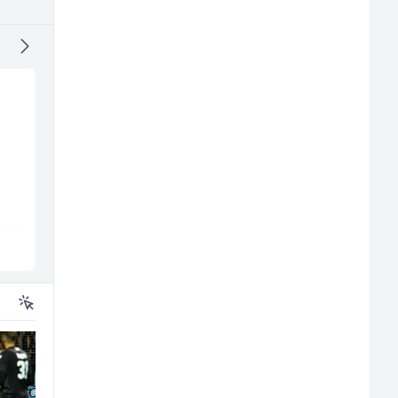
NK pomoćni radnik
Komercijalista -
(m)
Serviser kafe aparata
(m/ž)
Mountain
P Trade
Sarajevo
Tuzla