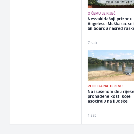
O ČEMU JE RIJEČ
Nesvakidašnji prizor u
Angelesu: Muškarac sni
billboardu nasred rask
7 sati
POLICIJA NA TERENU
Na isušenom dnu rijek
pronađene kosti koje
asociraju na ljudske
1 sat