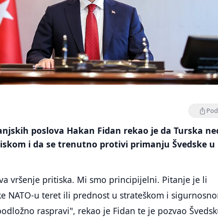
Podi
anjskih poslova Hakan Fidan rekao je da Turska ne
tiskom i da se trenutno protivi primanju Švedske u
 vršenje pritiska. Mi smo principijelni. Pitanje je li
e NATO-u teret ili prednost u strateškom i sigurnosn
 podložno raspravi", rekao je Fidan te je pozvao Šveds