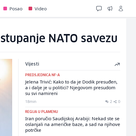
Posao
Video
ristupanje NATO savezu
Vijesti
PREDSJEDNICA NF-A
Jelena Trivić: Kako to da je Dodik presuđen,
a i dalje je u politici? Njegovom presudom
su svi namireni
18min
2
0
REGIJA U PLAMENU
Iran poručio Saudijskoj Arabiji: Nekad ste se
oslanjali na američke baze, a sad na njihove
potrčke