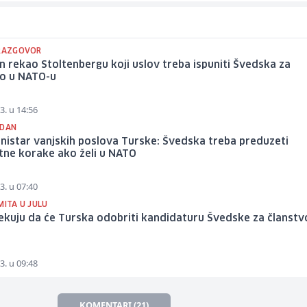
 RAZGOVOR
 rekao Stoltenbergu koji uslov treba ispuniti Švedska za
vo u NATO-u
3. u 14:56
IDAN
nistar vanjskih poslova Turske: Švedska treba preduzeti
tne korake ako želi u NATO
3. u 07:40
MITA U JULU
kuju da će Turska odobriti kandidaturu Švedske za članstv
u
3. u 09:48
KOMENTARI (21)