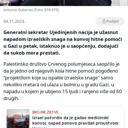
Antonio Guterres (Foto: EPA-EFE)
04.11.2023.
Podijeli
Generalni sekretar Ujedinjenih nacija je užasnut
napadom izraelskih snaga na konvoj hitne pomoći
u Gazi u petak, istaknuo je u saopćenju, dodajući
da sukob mora prestati.
Palestinsko društvo Crvenog polumjeseca saopćilo je
da je jedno od njegovih kola hitne pomoći pogođeno
"projektilom koje su ispalile izraelske snage" samo
nekoliko metara od ulaza u bolnicu u gradu Gazi, u
napadu u kojem je ubijeno 15 ljudi i ranjeno više od 60
drugih.
BROJNE ŽRTVE
Izrael potvrdio da je gađao medicinski
konvoj, napad ponovo pravdali prisustvom