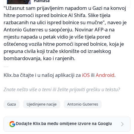
Hamasa
"Užasnut sam prijavljenim napadom u Gazi na konvoj
hitne pomoći ispred bolnice Al Shifa. Slike tijela
razbacanih na ulici ispred bolnice su mučne", naveo je
Antonio Guterres u saopćenju. Novinar AFP-a na
mjestu napada u petak vidio je više tijela pored
oštećenog vozila hitne pomoći ispred bolnice, koja je
prepuna civila koji traže sklonište od izraelskog
bombardovanja, kao i ranjenih.
Klix.ba čitajte i u našoj aplikaciji za
iOS
ili
Android
.
Znate nešto više o temi ili želite prijaviti grešku u tekstu?
Gaza
Ujedinjene nacije
Antonio Guterres
Dodajte Klix.ba među omiljene izvore na Googlu