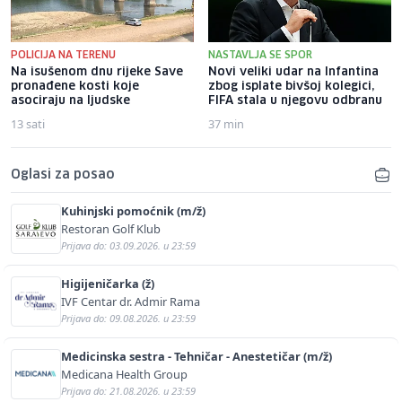
POLICIJA NA TERENU
NASTAVLJA SE SPOR
Na isušenom dnu rijeke Save
Novi veliki udar na Infantina
pronađene kosti koje
zbog isplate bivšoj kolegici,
asociraju na ljudske
FIFA stala u njegovu odbranu
13 sati
37 min
Oglasi za posao
Kuhinjski pomoćnik (m/ž)
Restoran Golf Klub
Prijava do: 03.09.2026. u 23:59
Higijeničarka (ž)
IVF Centar dr. Admir Rama
Prijava do: 09.08.2026. u 23:59
Medicinska sestra - Tehničar - Anestetičar (m/ž)
Medicana Health Group
Prijava do: 21.08.2026. u 23:59