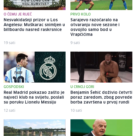
O ČEMU JE RIJEČ
PRVO KOLO
Nesvakidašnji prizor u Los
Sarajevo razočaralo na
Angelesu: Muškarac snimljen u
otvaranju nove sezone i
billboardu nasred raskrsnice
osvojilo samo bod u
Vrapčićima
19 sati
9 sati
GOSPODSKI
U CRNOJ GORI
Real Madrid pokazao zašto je
Benjamin Šehić doživio četvrti
najveći klub na svijetu, poslali
poraz zaredom, zbog povrede
su poruku Lionelu Messiju
borba završena u prvoj rundi
12 sati
10 sati