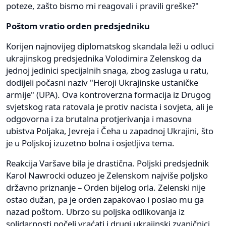
poteze, zašto bismo mi reagovali i pravili greške?"
Poštom vratio orden predsjedniku
Korijen najnovijeg diplomatskog skandala leži u odluci
ukrajinskog predsjednika Volodimira Zelenskog da
jednoj jedinici specijalnih snaga, zbog zasluga u ratu,
dodijeli počasni naziv "Heroji Ukrajinske ustaničke
armije" (UPA). Ova kontroverzna formacija iz Drugog
svjetskog rata ratovala je protiv nacista i sovjeta, ali je
odgovorna i za brutalna protjerivanja i masovna
ubistva Poljaka, Jevreja i Čeha u zapadnoj Ukrajini, što
je u Poljskoj izuzetno bolna i osjetljiva tema.
Reakcija Varšave bila je drastična. Poljski predsjednik
Karol Nawrocki oduzeo je Zelenskom najviše poljsko
državno priznanje – Orden bijelog orla. Zelenski nije
ostao dužan, pa je orden zapakovao i poslao mu ga
nazad poštom. Ubrzo su poljska odlikovanja iz
solidarnosti počeli vraćati i drugi ukrajinski zvaničnici,