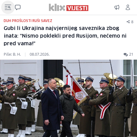
8
DUH PROŠLOSTI RUŠI SAVEZ
Gubi li Ukrajina najvjernijeg saveznika zbog
inata: "Nismo poklekli pred Rusijom, nećemo ni
pred vama!"
Piše: B. H.
|
08.07.2026.
21