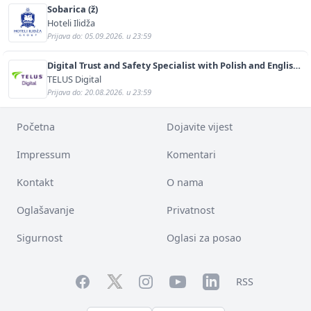
Sobarica (ž)
Hoteli Ilidža
Prijava do: 05.09.2026. u 23:59
Digital Trust and Safety Specialist with Polish and English
(m/f)
TELUS Digital
Prijava do: 20.08.2026. u 23:59
Početna
Dojavite vijest
Impressum
Komentari
Kontakt
O nama
Oglašavanje
Privatnost
Sigurnost
Oglasi za posao
Facebook
YouTube
LinkedIn
Twitter
Instagram
RSS