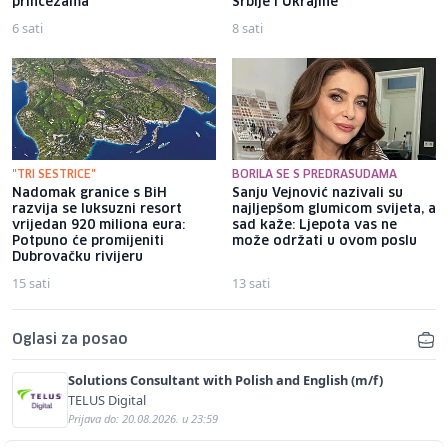
princezama
Srbije i Ukrajine
6 sati
8 sati
"TRI SESTRICE"
BORILA SE S PREDRASUDAMA
Nadomak granice s BiH
Sanju Vejnović nazivali su
razvija se luksuzni resort
najljepšom glumicom svijeta, a
vrijedan 920 miliona eura:
sad kaže: Ljepota vas ne
Potpuno će promijeniti
može održati u ovom poslu
Dubrovačku rivijeru
15 sati
13 sati
Oglasi za posao
Solutions Consultant with Polish and English (m/f)
TELUS Digital
Prijava do: 20.08.2026. u 23:59