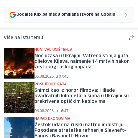
Dodajte Klix.ba među omiljene izvore na Googlu
Više na istu temu
NOVI VAL UNIŠTENJA
Noć užasa u Ukrajini: Vatrena stihija guta
dijelove Kijeva, najmanje 14 mrtvih nakon
žestokog ruskog napada
05.08.2026. u 07:45
POSLJEDICE RATA
Snimci kao iz horor filmova: Hiljade
kvadratnih kilometara šuma u Ukrajini su
prekrivene optičkim kablovima
06.08.2026. u 16:47
NAPAD DRONOVIMA
Žestok udar na rusku naftnu industriju:
Pogođene strateške rafinerije Slavneft-
Yanos i Bashneft-Novoil