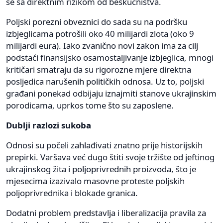
se sa direktnim rizikom od beskućništva.
Poljski porezni obveznici do sada su na podršku
izbjeglicama potrošili oko 40 milijardi zlota (oko 9
milijardi eura). Iako zvanično novi zakon ima za cilj
podstaći finansijsko osamostaljivanje izbjeglica, mnogi
kritičari smatraju da su rigorozne mjere direktna
posljedica narušenih političkih odnosa. Uz to, poljski
građani ponekad odbijaju iznajmiti stanove ukrajinskim
porodicama, uprkos tome što su zaposlene.
Dublji razlozi sukoba
Odnosi su počeli zahlađivati znatno prije historijskih
prepirki. Varšava već dugo štiti svoje tržište od jeftinog
ukrajinskog žita i poljoprivrednih proizvoda, što je
mjesecima izazivalo masovne proteste poljskih
poljoprivrednika i blokade granica.
Dodatni problem predstavlja i liberalizacija pravila za