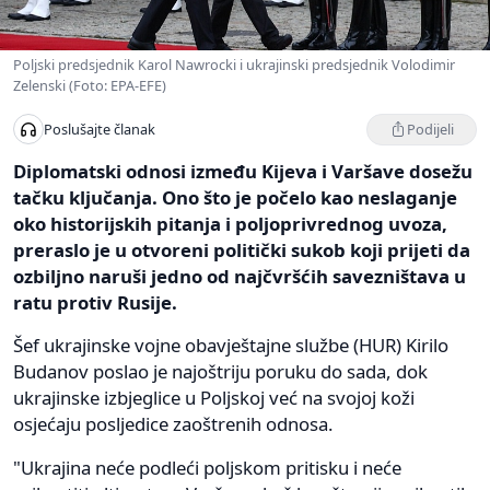
Poljski predsjednik Karol Nawrocki i ukrajinski predsjednik Volodimir
Zelenski (Foto: EPA-EFE)
Podijeli
Poslušajte članak
Diplomatski odnosi između Kijeva i Varšave dosežu
tačku ključanja. Ono što je počelo kao neslaganje
oko historijskih pitanja i poljoprivrednog uvoza,
preraslo je u otvoreni politički sukob koji prijeti da
ozbiljno naruši jedno od najčvršćih savezništava u
ratu protiv Rusije.
Šef ukrajinske vojne obavještajne službe (HUR) Kirilo
Budanov poslao je najoštriju poruku do sada, dok
ukrajinske izbjeglice u Poljskoj već na svojoj koži
osjećaju posljedice zaoštrenih odnosa.
"Ukrajina neće podleći poljskom pritisku i neće