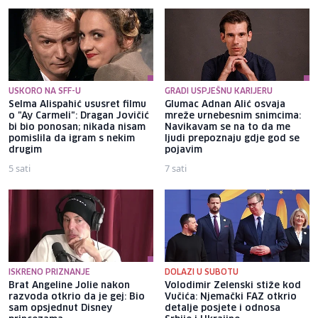
USKORO NA SFF-U
GRADI USPJEŠNU KARIJERU
Selma Alispahić ususret filmu
Glumac Adnan Alić osvaja
o "Ay Carmeli": Dragan Jovičić
mreže urnebesnim snimcima:
bi bio ponosan; nikada nisam
Navikavam se na to da me
pomislila da igram s nekim
ljudi prepoznaju gdje god se
drugim
pojavim
5 sati
7 sati
ISKRENO PRIZNANJE
DOLAZI U SUBOTU
Brat Angeline Jolie nakon
Volodimir Zelenski stiže kod
razvoda otkrio da je gej: Bio
Vučića: Njemački FAZ otkrio
sam opsjednut Disney
detalje posjete i odnosa