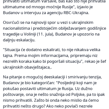
prihvatiti ultimatum Varšave, baš kao što nije prihvatila
ultimatume od mnogo moćnije Rusije", izjavio je
Budanov u intervjuu za agenciju RBC-Ukrajina.
Osvrćući se na najnoviji spor u vezi s ukrajinskim
nacionalistima i predstojećim obilježavanjem godišnjice
tragedije u Voliniji (11. jula), Budanov je upozorio na
daljnju eskalaciju.
"Situacija će dodatno eskalirati, to nije nikakva velika
tajna. Prema mojim informacijama, pripremaju niz
nezrelih koraka kako bi pogoršali situaciju", rekao je šef
ukrajinskih obavještajaca,.
Na pitanje o mogućoj deeskalaciji i smirivanju tenzija,
Budanov je bio kategoričan: "Posljednji koji nam je
pokušao postaviti ultimatum je Rusija. Uz dužno
poštovanje, ona je nešto snažnija od Poljske, pa to ipak
nismo prihvatili. Zašto bi onda neko mislio da ćemo
prihvatiti nešto drugo? Ako neko povlači nezrele