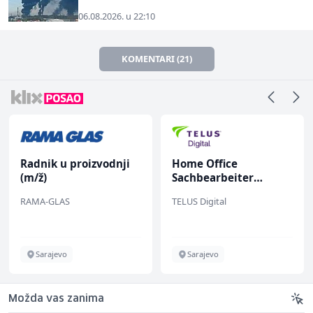
06.08.2026. u 22:10
KOMENTARI (21)
Radnik u proizvodnji
Home Office
(m/ž)
Sachbearbeiter
(m/w/d) für einen
RAMA-GLAS
TELUS Digital
bekannten deutschen
Energieversorger
Sarajevo
Sarajevo
Možda vas zanima