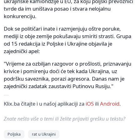
ukrajinske kamiondžije u EU, za koju poljski prevoznici
tvrde da im uništava posao i stvara nelojalnu
konkurenciju.
Dok se političari inate i razmjenjuju oštre poruke,
mediji iz obje zemlje pokušavaju smiriti strasti. Grupa
od 15 redakcija iz Poljske i Ukrajine objavila je
zajednički apel:
"Vrijeme za ozbiljan razgovor o prošlosti, priznavanju
krivice i pomirenju doći će tek kada Ukrajina, uz
podršku saveznika, porazi agresora. Danas nam je
zajednički zadatak zaustaviti Putinovu Rusiju."
Klix.ba čitajte i u našoj aplikaciji za
iOS
ili
Android
.
Znate nešto više o temi ili želite prijaviti grešku u tekstu?
Poljska
rat u Ukrajini