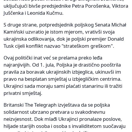
uključujući bivše predsjednike Petra Porošenka, Viktora
Juščenka i Leonida Kučmu.
S druge strane, potpredsjednik poljskog Senata Michał
Kamiński uzvratio je istom mjerom, vrativši svoja
ukrajinska odlikovanja, dok je poljski premijer Donald
Tusk cijeli konflikt nazvao "strateškom greškom".
Ovaj politički inat već se prelama preko leđa
najranjivijih. Od 1. jula, Poljska je drastično pooštrila
pravila za boravak ukrajinskih izbjeglica, ukinuvši im
pravo na besplatan smještaj u izbjegličkim centrima.
Ukrajinci sada moraju sami plaćati stanarinu ili tražiti
privatni smještaj.
Britanski The Telegraph izvještava da se poljska
solidarnost ubrzano pretvara u svakodnevnu
neizvjesnost. Dok mlađi Ukrajinci pronalaze poslove,
hiljade starijih osoba i osoba s invaliditetom suočavaju