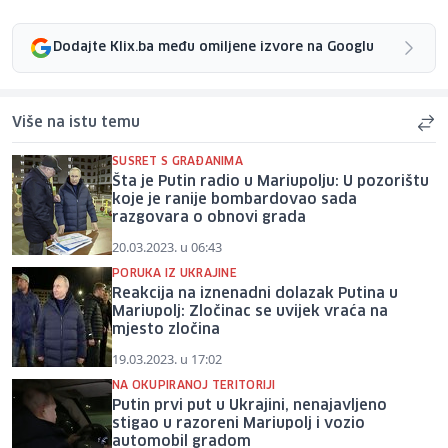
Dodajte Klix.ba među omiljene izvore na Googlu
Više na istu temu
SUSRET S GRAĐANIMA
Šta je Putin radio u Mariupolju: U pozorištu
koje je ranije bombardovao sada
razgovara o obnovi grada
20.03.2023. u 06:43
PORUKA IZ UKRAJINE
Reakcija na iznenadni dolazak Putina u
Mariupolj: Zločinac se uvijek vraća na
mjesto zločina
19.03.2023. u 17:02
NA OKUPIRANOJ TERITORIJI
Putin prvi put u Ukrajini, nenajavljeno
stigao u razoreni Mariupolj i vozio
automobil gradom