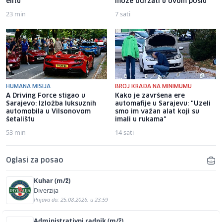
elitu
može održati u ovom poslu
23 min
7 sati
HUMANA MISIJA
BROJ KRAĐA NA MINIMUMU
A Driving Force stigao u
Kako je završena ere
Sarajevo: Izložba luksuznih
automafije u Sarajevu: "Uzeli
automobila u Vilsonovom
smo im važan alat koji su
šetalištu
imali u rukama"
53 min
14 sati
Oglasi za posao
Kuhar (m/ž)
Diverzija
Prijava do: 25.08.2026. u 23:59
Administrativni radnik (m/ž)