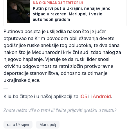
NA OKUPIRANOJ TERITORIJI
Putin prvi put u Ukrajini, nenajavljeno
stigao u razoreni Mariupolj i vozio
automobil gradom
Putinova posjeta je uslijedila nakon što je jučer
otputovao na Krim povodom obilježavanja devete
godišnjice ruske aneksije tog poluotoka, te dva dana
nakon što je Međunarodni krivični sud izdao nalog za
njegovo hapšenje. Vjeruje se da ruski lider snosi
krivičnu odgovornost za ratni zločin protivpravne
deportacije stanovništva, odnosno za otimanje
ukrajinske djece.
Klix.ba čitajte i u našoj aplikaciji za
iOS
ili
Android
.
Znate nešto više o temi ili želite prijaviti grešku u tekstu?
rat u Ukrajini
Mariupolj