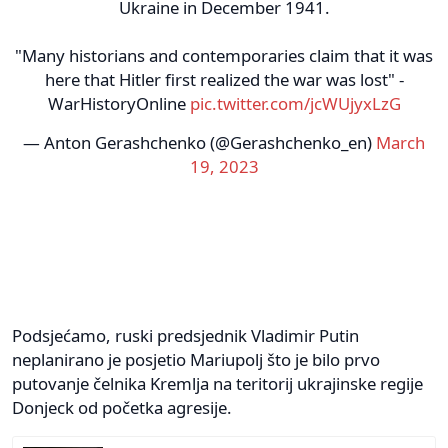
Ukraine in December 1941.
"Many historians and contemporaries claim that it was
here that Hitler first realized the war was lost" -
WarHistoryOnline
pic.twitter.com/jcWUjyxLzG
— Anton Gerashchenko (@Gerashchenko_en)
March
19, 2023
Podsjećamo, ruski predsjednik Vladimir Putin
neplanirano je posjetio Mariupolj što je bilo prvo
putovanje čelnika Kremlja na teritorij ukrajinske regije
Donjeck od početka agresije.