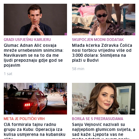
GRADI USPJEŠNU KARIJERU
SKUPOCJEN MODNI DODATAK
Glumac Adnan Alić osvaja
Mlađa kćerka Zdravka Čolića
mreže urnebesnim snimcima:
nosi torbicu vrijednu više od
Navikavam se na to da me
3.000 dolara: Snimljena na
ljudi prepoznaju gdje god se
plaži u Budvi
pojavim
58 min
1 sat
META JE POLITIČKI VRH
BORILA SE S PREDRASUDAMA
CIA formirala tajnu radnu
Sanju Vejnović nazivali su
grupu za Kubu: Operacija iza
najljepšom glumicom svijeta, a
kulisa usmjerena na kubansku
sad kaže: Ljepota vas ne