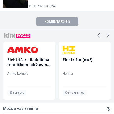
19.03.2023. u 07:48
KOMENTARI (41)
Električar - Radnik na
Električar (m/ž)
tehničkom održavanju
(m/ž)
Amko komerc
Hering
Sarajevo
Široki Brijeg
Možda vas zanima