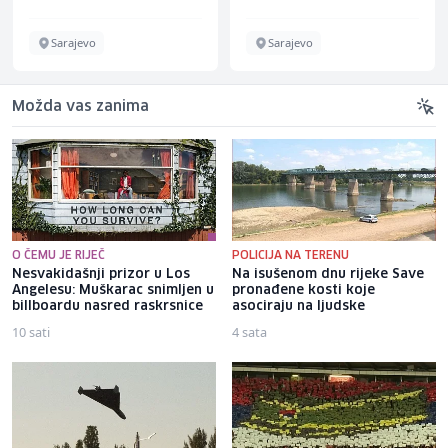
Sarajevo
Sarajevo
Možda vas zanima
O ČEMU JE RIJEČ
POLICIJA NA TERENU
Nesvakidašnji prizor u Los
Na isušenom dnu rijeke Save
Angelesu: Muškarac snimljen u
pronađene kosti koje
billboardu nasred raskrsnice
asociraju na ljudske
10 sati
4 sata