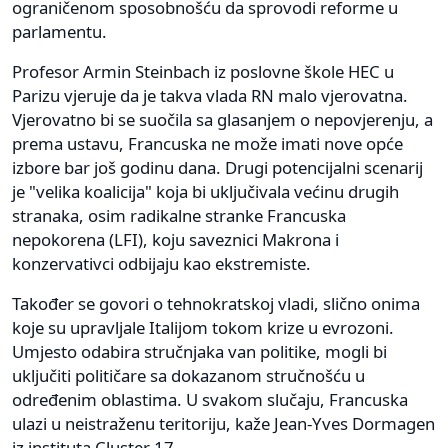
ograničenom sposobnošću da sprovodi reforme u
parlamentu.
Profesor Armin Steinbach iz poslovne škole HEC u
Parizu vjeruje da je takva vlada RN malo vjerovatna.
Vjerovatno bi se suočila sa glasanjem o nepovjerenju, a
prema ustavu, Francuska ne može imati nove opće
izbore bar još godinu dana. Drugi potencijalni scenarij
je "velika koalicija" koja bi uključivala većinu drugih
stranaka, osim radikalne stranke Francuska
nepokorena (LFI), koju saveznici Makrona i
konzervativci odbijaju kao ekstremiste.
Također se govori o tehnokratskoj vladi, slično onima
koje su upravljale Italijom tokom krize u evrozoni.
Umjesto odabira stručnjaka van politike, mogli bi
uključiti političare sa dokazanom stručnošću u
određenim oblastima. U svakom slučaju, Francuska
ulazi u neistraženu teritoriju, kaže Jean-Yves Dormagen
iz instituta Cluster 17.