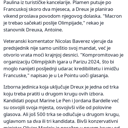
Paulina iz turističke kancelarije. Plamen putuje po
Francuskoj skoro dva mjeseca, a Dreux je planirao
vikend proslava povodom njegovog dolaska. "Macron
je trebao sačekati poslije Olimpijade," rekao je
stanovnik Dreuxa, Antoine.
Veteranski komentator Nicolas Baverez vjeruje da
predsjednik nije samo uništio svoj mandat, već je
otvorio vrata moći krajnjoj desnici. "Kompromitovao je
organizaciju Olimpijskih igara u Parizu 2024, što bi
moglo nanijeti posljednji udarac kredibilitetu i imidžu
Francuske," napisao je u Le Pointu uoči glasanja.
Izborna jedinica koja uključuje Dreux je jedna od trka
koju treba pratiti u drugom krugu ovih izbora.
Kandidati poput Marine Le Pen i Jordana Bardelle već
su osvojili svoja mjesta, osvojivši više od polovine
glasova. Ali još 500 trka se odlučuje u drugom krugu,
uglavnom sa dva ili tri kandidata. Bivši konzervativni
ministar Olivier Marleix je poražen u prvom krugu od