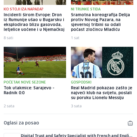
KO STOJI IZA NAPADA?
NI TRUNKE STIDA
Incidenti širom Evrope: Dron
Sramotna koreografija Delija
iz Rumunije ušao u Bugarsku i
protiv Novog Pazara, na
eksplodirao blizu gasovoda,
sjevernoj tribini su odali
letjelice uočene i u Njemačkoj
počast zločincu Mladiću
8 sati
1 sat
POČETAK NOVE SEZONE
GOSPODSKI
Tok utakmice: Sarajevo -
Real Madrid pokazao zašto je
Radnik 0:0
najveći klub na svijetu, poslali
su poruku Lionelu Messiju
2 sata
3 sata
Oglasi za posao
Digital Trust and Safety Specialist with French and English