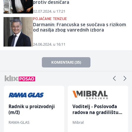
protiv desničara
02.07.2024. u 17:21
POJAČANE TENZIJE
Darmanin: Francuska se suočava s rizikom
od nasilja zbog vanrednih izbora
24.06.2024. u 16:11
KOMENTARI (35)
Radnik u proizvodnji
Voditelj - Poslovođa
(m/ž)
radova na gradilištu
(m/ž)
RAMA-GLAS
Mibral