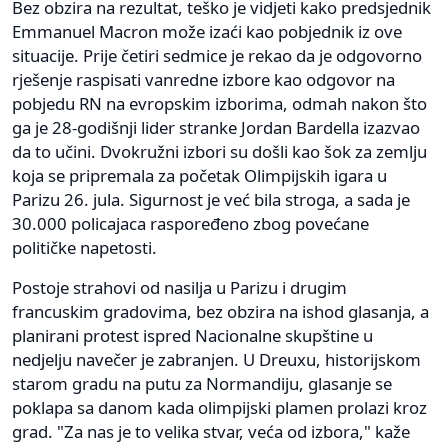
Bez obzira na rezultat, teško je vidjeti kako predsjednik
Emmanuel Macron može izaći kao pobjednik iz ove
situacije. Prije četiri sedmice je rekao da je odgovorno
rješenje raspisati vanredne izbore kao odgovor na
pobjedu RN na evropskim izborima, odmah nakon što
ga je 28-godišnji lider stranke Jordan Bardella izazvao
da to učini. Dvokružni izbori su došli kao šok za zemlju
koja se pripremala za početak Olimpijskih igara u
Parizu 26. jula. Sigurnost je već bila stroga, a sada je
30.000 policajaca raspoređeno zbog povećane
političke napetosti.
Postoje strahovi od nasilja u Parizu i drugim
francuskim gradovima, bez obzira na ishod glasanja, a
planirani protest ispred Nacionalne skupštine u
nedjelju navečer je zabranjen. U Dreuxu, historijskom
starom gradu na putu za Normandiju, glasanje se
poklapa sa danom kada olimpijski plamen prolazi kroz
grad. "Za nas je to velika stvar, veća od izbora," kaže