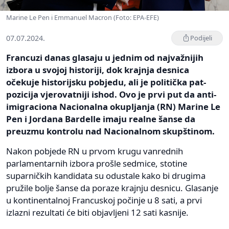
Marine Le Pen i Emmanuel Macron (Foto: EPA-EFE)
07.07.2024.
Podijeli
Francuzi danas glasaju u jednim od najvažnijih
izbora u svojoj historiji, dok krajnja desnica
očekuje historijsku pobjedu, ali je politička pat-
pozicija vjerovatniji ishod. Ovo je prvi put da anti-
imigraciona Nacionalna okupljanja (RN) Marine Le
Pen i Jordana Bardelle imaju realne šanse da
preuzmu kontrolu nad Nacionalnom skupštinom.
Nakon pobjede RN u prvom krugu vanrednih
parlamentarnih izbora prošle sedmice, stotine
suparničkih kandidata su odustale kako bi drugima
pružile bolje šanse da poraze krajnju desnicu. Glasanje
u kontinentalnoj Francuskoj počinje u 8 sati, a prvi
izlazni rezultati će biti objavljeni 12 sati kasnije.