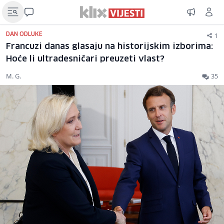
1
DAN ODLUKE
Francuzi danas glasaju na historijskim izborima:
Hoće li ultradesničari preuzeti vlast?
M. G.
35