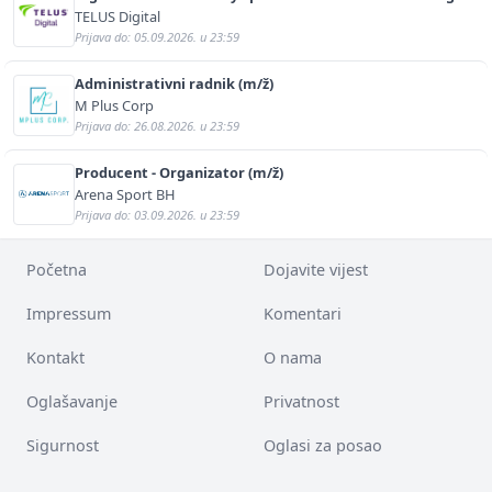
(m/f)
TELUS Digital
Prijava do: 05.09.2026. u 23:59
Administrativni radnik (m/ž)
M Plus Corp
Prijava do: 26.08.2026. u 23:59
Producent - Organizator (m/ž)
Arena Sport BH
Prijava do: 03.09.2026. u 23:59
Početna
Dojavite vijest
Impressum
Komentari
Kontakt
O nama
Oglašavanje
Privatnost
Sigurnost
Oglasi za posao