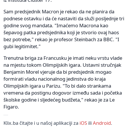
Sam predsjednik Macron je rekao da ne planira da
podnese ostavku i da će nastaviti da služi posljednje tri
godine svog mandata. "Imaćemo Macrona kao
šepavog patka predsjednika koji je stvorio ovaj haos
bez potrebe," rekao je profesor Steinbach za BBC. "I
gubi legitimitet."
Trenutna briga za Francusku je imati neku vrstu vlade
na mjestu tokom Olimpijskih igara. Ustavni stručnjak
Benjamin Morel vjeruje da bi predsjednik mogao
formirati vladu nacionalnog jedinstva do kraja
Olimpijskih igara u Parizu. "To bi dalo strankama
vremena da postignu dogovor između sada i početka
školske godine i sljedećeg budžeta," rekao je za Le
Figaro.
Klix.ba čitajte i u našoj aplikaciji za
iOS
ili
Android
.