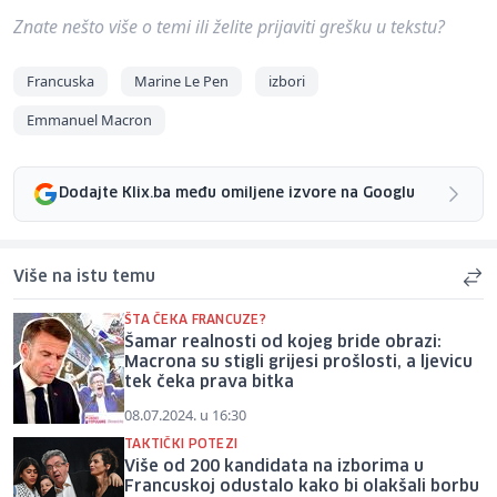
Znate nešto više o temi ili želite prijaviti grešku u tekstu?
Francuska
Marine Le Pen
izbori
Emmanuel Macron
Dodajte Klix.ba među omiljene izvore na Googlu
Više na istu temu
ŠTA ČEKA FRANCUZE?
Šamar realnosti od kojeg bride obrazi:
Macrona su stigli grijesi prošlosti, a ljevicu
tek čeka prava bitka
08.07.2024. u 16:30
TAKTIČKI POTEZI
Više od 200 kandidata na izborima u
Francuskoj odustalo kako bi olakšali borbu