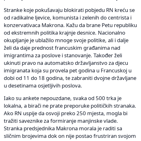
Stranke koje pokušavaju blokirati pobjedu RN kreću se
od radikalne ljevice, komunista i zelenih do centrista i
konzervativaca Makrona. Kažu da brane Petu republiku
od ekstremnih politika krajnje desnice. Nacionalno
okupljanje je ublažilo mnoge svoje politike, ali i dalje
želi da daje prednost francuskim građanima nad
imigrantima za poslove i stanovanje. Također želi
ukinuti pravo na automatsko državljanstvo za djecu
imigranata koja su provela pet godina u Francuskoj u
dobi od 11 do 18 godina, te zabraniti dvojne državljane
u desetinama osjetljivih poslova.
Iako su ankete nepouzdane, svaka od 500 trka je
lokalna, a birači ne prate preporuke političkih stranaka.
Ako RN uspije da osvoji preko 250 mjesta, mogla bi
tražiti saveznike za formiranje manjinske vlade.
Stranka predsjednika Makrona morala je raditi sa
sličnim brojevima dok on nije postao frustriran svojom