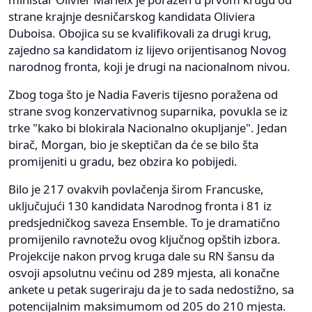
strane krajnje desničarskog kandidata Oliviera
Duboisa. Obojica su se kvalifikovali za drugi krug,
zajedno sa kandidatom iz lijevo orijentisanog Novog
narodnog fronta, koji je drugi na nacionalnom nivou.
Zbog toga što je Nadia Faveris tijesno poražena od
strane svog konzervativnog suparnika, povukla se iz
trke "kako bi blokirala Nacionalno okupljanje". Jedan
birač, Morgan, bio je skeptičan da će se bilo šta
promijeniti u gradu, bez obzira ko pobijedi.
Bilo je 217 ovakvih povlačenja širom Francuske,
uključujući 130 kandidata Narodnog fronta i 81 iz
predsjedničkog saveza Ensemble. To je dramatično
promijenilo ravnotežu ovog ključnog opštih izbora.
Projekcije nakon prvog kruga dale su RN šansu da
osvoji apsolutnu većinu od 289 mjesta, ali konačne
ankete u petak sugeriraju da je to sada nedostižno, sa
potencijalnim maksimumom od 205 do 210 mjesta.