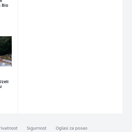
on
: Bio
Uzeli
u
rivatnost
Sigurnost
Oglasi za posao