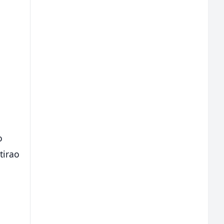
o
tirao