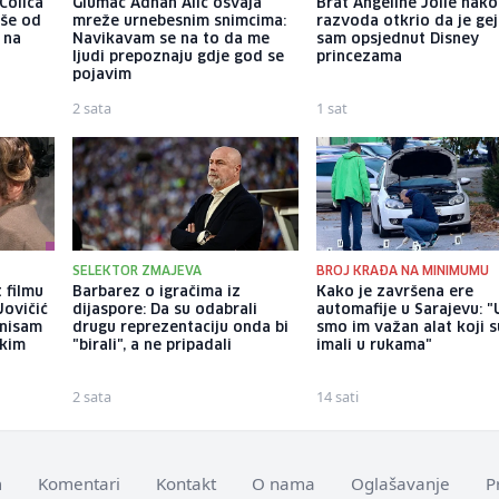
Čolića
Glumac Adnan Alić osvaja
Brat Angeline Jolie nak
iše od
mreže urnebesnim snimcima:
razvoda otkrio da je gej
 na
Navikavam se na to da me
sam opsjednut Disney
ljudi prepoznaju gdje god se
princezama
pojavim
2 sata
1 sat
SELEKTOR ZMAJEVA
BROJ KRAĐA NA MINIMUMU
 filmu
Barbarez o igračima iz
Kako je završena ere
Jovičić
dijaspore: Da su odabrali
automafije u Sarajevu: "
 nisam
drugu reprezentaciju onda bi
smo im važan alat koji s
ekim
"birali", a ne pripadali
imali u rukama"
2 sata
14 sati
m
Komentari
Kontakt
O nama
Oglašavanje
P