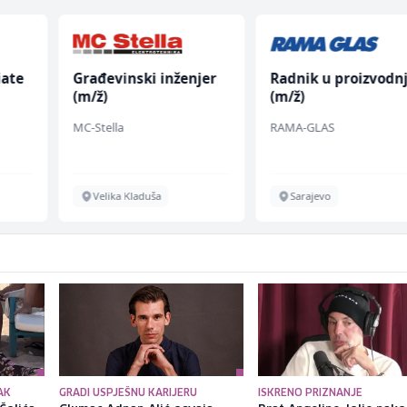
iate
Građevinski inženjer
Radnik u proizvodnj
(m/ž)
(m/ž)
MC-Stella
RAMA-GLAS
Velika Kladuša
Sarajevo
AK
GRADI USPJEŠNU KARIJERU
ISKRENO PRIZNANJE