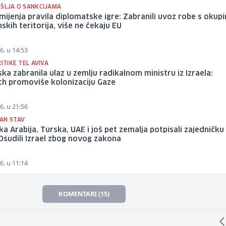
IŠLJA O SANKCIJAMA
 mijenja pravila diplomatske igre: Zabranili uvoz robe s okupi
nskih teritorija, više ne čekaju EU
6. u 14:53
RITIKE TEL AVIVA
ka zabranila ulaz u zemlju radikalnom ministru iz Izraela:
ch promoviše kolonizaciju Gaze
6. u 21:56
AN STAV
ka Arabija, Turska, UAE i još pet zemalja potpisali zajedničku
 Osudili Izrael zbog novog zakona
6. u 11:14
KOMENTARI (15)