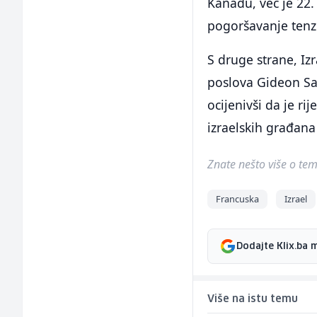
Kanadu, već je 22.
pogoršavanje tenzi
S druge strane, Iz
poslova Gideon Sa
ocijenivši da je ri
izraelskih građana
Znate nešto više o temi 
Francuska
Izrael
Dodajte Klix.ba 
Više na istu temu