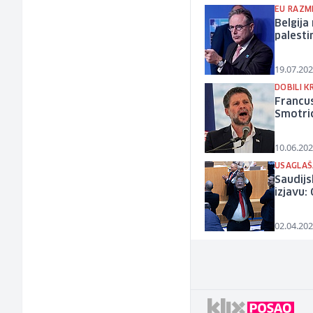
EU RAZM
Belgija
palesti
19.07.202
DOBILI K
Francus
Smotri
10.06.202
USAGLAŠ
Saudijs
izjavu:
02.04.202