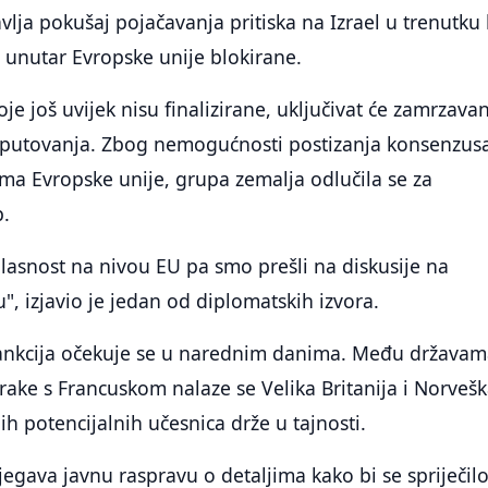
vlja pokušaj pojačavanja pritiska na Izrael u trenutku
ve unutar Evropske unije blokirane.
je još uvijek nisu finalizirane, uključivat će zamrzava
 putovanja. Zbog nemogućnosti postizanja konsenzus
ma Evropske unije, grupa zemalja odlučila se za
p.
lasnost na nivou EU pa smo prešli na diskusije na
, izjavio je jedan od diplomatskih izvora.
ankcija očekuje se u narednim danima. Među država
rake s Francuskom nalaze se Velika Britanija i Norvešk
ih potencijalnih učesnica drže u tajnosti.
jegava javnu raspravu o detaljima kako bi se spriječil