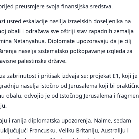
rijed preusmjere svoja finansijska sredstva.
azi usred eskalacije nasilja izraelskih doseljenika na
j obali i odražava sve oštriji stav zapadnih zemalja
mina Netanyahua. Diplomate upozoravaju da je cilj
irenja naselja sistematsko potkopavanje izgleda za
avisne palestinske države.
za zabrinutost i pritisak izdvaja se: projekat E1, koji je
zgradnju naselja istočno od Jerusalema koji bi praktičn
u obalu, odvojio je od Istočnog Jerusalema i fragmen
ju.
jaju i ranija diplomatska upozorenja. Naime, sedam
ključujući Francusku, Veliku Britaniju, Australiju i