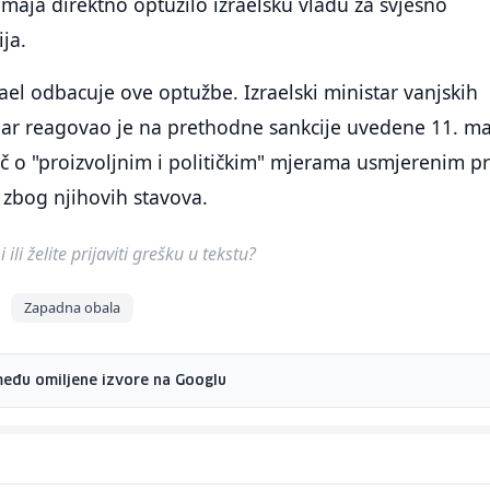
 maja direktno optužilo izraelsku vladu za svjesno
ja.
rael odbacuje ove optužbe. Izraelski ministar vanjskih
ar reagovao je na prethodne sankcije uvedene 11. ma
ječ o "proizvoljnim i političkim" mjerama usmjerenim pr
 zbog njihovih stavova.
ili želite prijaviti grešku u tekstu?
Zapadna obala
među omiljene izvore na Googlu