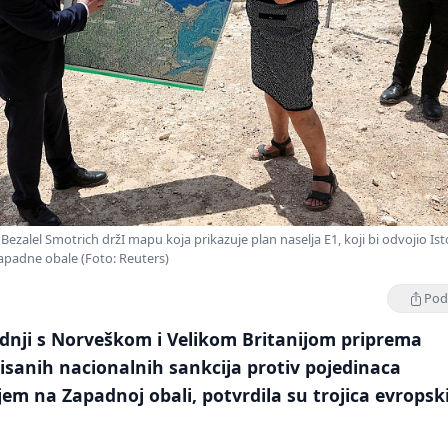
a Bezalel Smotrich držI mapu koja prikazuje plan naselja E1, koji bi odvojio Ist
apadne obale (Foto: Reuters)
Podi
dnji s Norveškom i Velikom Britanijom priprema
isanih nacionalnih sankcija protiv pojedinaca
jem na Zapadnoj obali, potvrdila su trojica evropsk