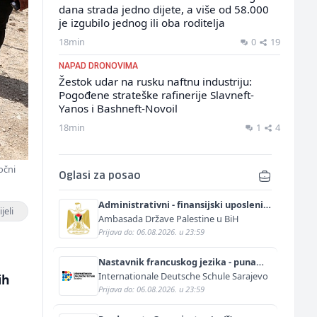
dana strada jedno dijete, a više od 58.000
je izgubilo jednog ili oba roditelja
18min
0
19
NAPAD DRONOVIMA
Žestok udar na rusku naftnu industriju:
Pogođene strateške rafinerije Slavneft-
Yanos i Bashneft-Novoil
18min
1
4
očni
Oglasi za posao
Administrativni - finansijski uposlenik
jeli
(m/ž)
Ambasada Države Palestine u BiH
Prijava do: 06.08.2026. u 23:59
Nastavnik francuskog jezika - puna
nastavna norma (m/ž)
Internationale Deutsche Schule Sarajevo
ih
Prijava do: 06.08.2026. u 23:59