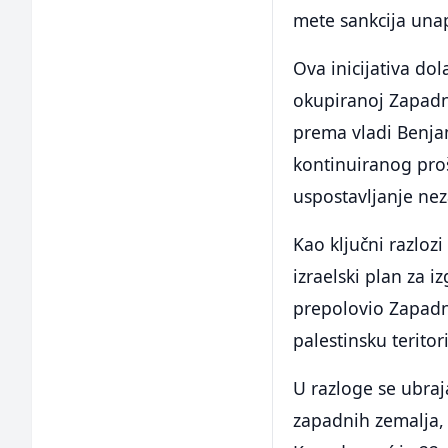
mete sankcija unap
Ova inicijativa dol
okupiranoj Zapadno
prema vladi Benja
kontinuiranog proš
uspostavljanje nez
Kao ključni razlozi 
izraelski plan za i
prepolovio Zapadn
palestinsku teritori
U razloge se ubra
zapadnih zemalja, u