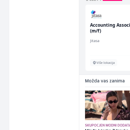
Konobar (m/ž)
Accounting Assoc
(m/f)
Borbono
Jitasa
Sarajevo
Više lokacija
Možda vas zanima
SKUPOCJEN MODNI DODAT