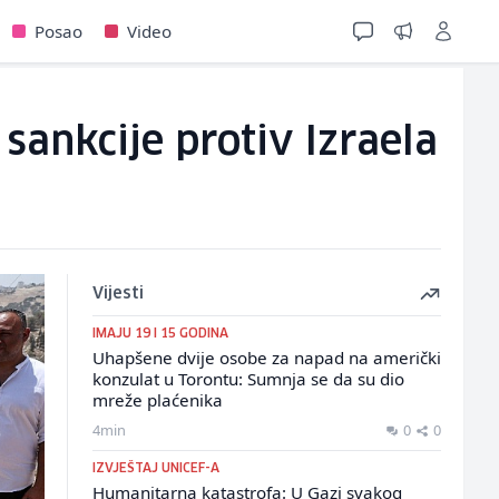
Posao
Video
sankcije protiv Izraela
Vijesti
IMAJU 19 I 15 GODINA
Uhapšene dvije osobe za napad na američki
konzulat u Torontu: Sumnja se da su dio
mreže plaćenika
4min
0
0
IZVJEŠTAJ UNICEF-A
Humanitarna katastrofa: U Gazi svakog