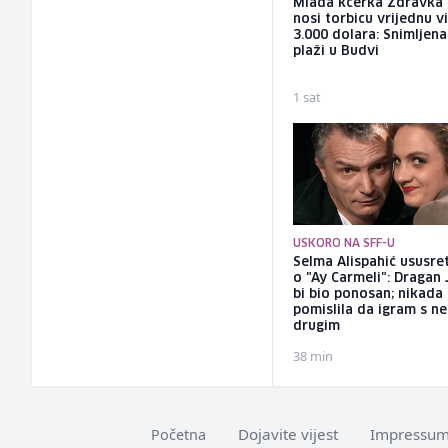
Mlađa kćerka Zdravka 
nosi torbicu vrijednu v
3.000 dolara: Snimljena
plaži u Budvi
1 sat
USKORO NA SFF-U
Selma Alispahić ususret
o "Ay Carmeli": Dragan 
bi bio ponosan; nikada
pomislila da igram s n
drugim
38 min
Dojavite vijest
Impressu
Početna