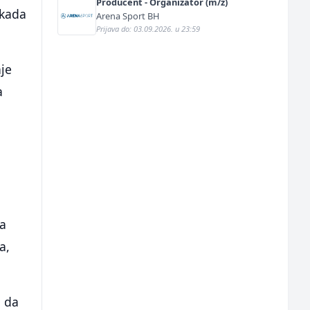
Producent - Organizator (m/ž)
 kada
Arena Sport BH
Prijava do: 03.09.2026. u 23:59
nje
a
ma
a,
o da