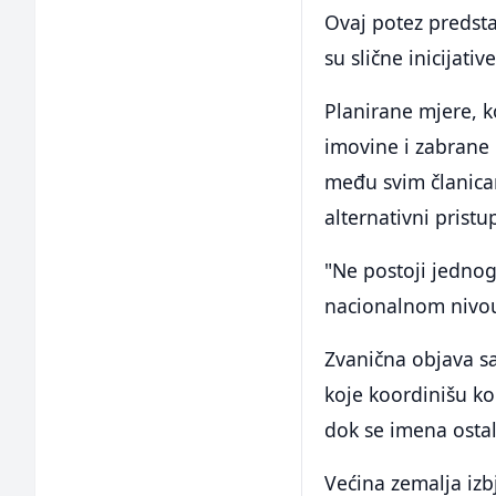
Ovaj potez predsta
su slične inicijati
Planirane mjere, ko
imovine i zabrane
među svim članica
alternativni pristu
"Ne postoji jednog
nacionalnom nivou"
Zvanična objava s
koje koordinišu ko
dok se imena ostal
Većina zemalja izb