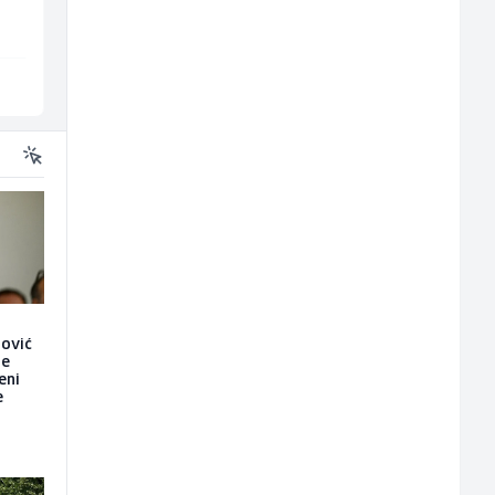
Interclima
Irion Argerr
Sarajevo
Vogošća
nović
je
eni
e