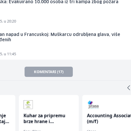
ka: Evakuirano 10.000 osoba iz tri kampa zbog požara
5. u 20:20
an napad u Francuskoj: Muškarcu odrubljena glava, više
đenih
5. u 11:45
KOMENTARI (17)
nje
Kuhar za pripremu
Accounting Associa
taja
brze hrane i
(m/f)
jednostavnih jela (m/