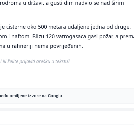
rodroma u državi, a gusti dim nadvio se nad širim
ije cisterne oko 500 metara udaljene jedna od druge,
m i naftom. Blizu 120 vatrogasaca gasi požar, a prem
a u rafineriji nema povrijeđenih.
ili želite prijaviti grešku u tekstu?
među omiljene izvore na Googlu