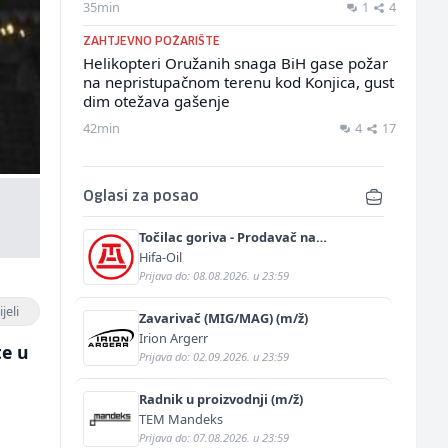
35min
1
4
ZAHTJEVNO POŽARIŠTE
Helikopteri Oružanih snaga BiH gase požar
na nepristupačnom terenu kod Konjica, gust
dim otežava gašenje
42min
4
17
Oglasi za posao
Točilac goriva - Prodavač na
benzinskoj pumpi (m/ž)
Hifa-Oil
Prijava do: 08.08.2026. u 23:59
jeli
Zavarivač (MIG/MAG) (m/ž)
Irion Argerr
te u
Prijava do: 02.09.2026. u 23:59
Radnik u proizvodnji (m/ž)
TEM Mandeks
Prijava do: 07.08.2026. u 23:59