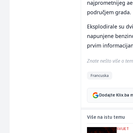
najprometnijeg ae
područjem grada.
Eksplodirale su dv
napunjene benzino
prvim informacijam
Znate nešto više o temi 
Francuska
Dodajte Klix.ba 
Više na istu temu
SVIJET