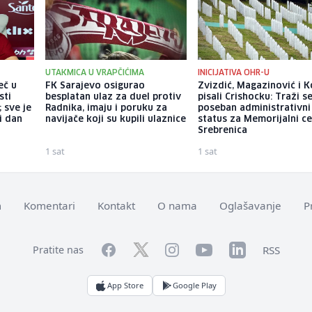
UTAKMICA U VRAPČIĆIMA
INICIJATIVA OHR-U
eč u
FK Sarajevo osigurao
Zvizdić, Magazinović i K
sti
besplatan ulaz za duel protiv
pisali Crishocku: Traži s
 sve je
Radnika, imaju i poruku za
poseban administrativni
i dan
navijače koji su kupili ulaznice
status za Memorijalni c
Srebrenica
1 sat
1 sat
m
Komentari
Kontakt
O nama
Oglašavanje
P
Facebook
YouTube
LinkedIn
Twitter
Instagram
RSS
Pratite nas
App Store
Google Play