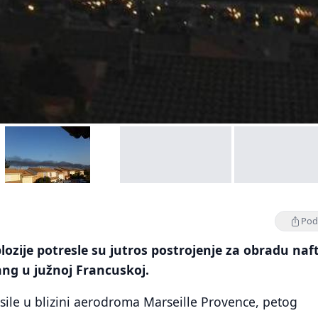
Podi
lozije potresle su jutros postrojenje za obradu naf
ang u južnoj Francuskoj.
esile u blizini aerodroma Marseille Provence, petog