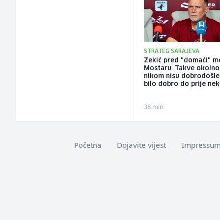
STRATEG SARAJEVA
Zekić pred "domaći" m
Mostaru: Takve okolno
nikom nisu dobrodošle;
bilo dobro do prije nek
38 min
Dojavite vijest
Impressu
Početna