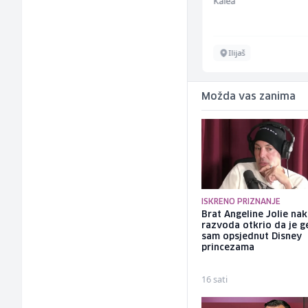
Kalea
Kalea
Ilijaš
Ilijaš
Možda vas zanima
ISKRENO PRIZNANJE
Brat Angeline Jolie na
razvoda otkrio da je ge
sam opsjednut Disney
princezama
16 sati