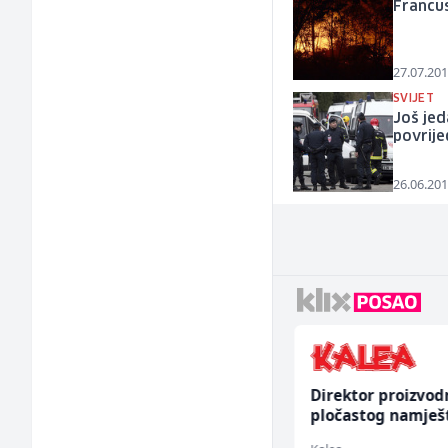
Francus
27.07.201
SVIJET
Još jed
povrije
26.06.201
Multimedijalni
Direktor proizvod
marketing kreator (m/
pločastog namješ
ž)
(m/ž)