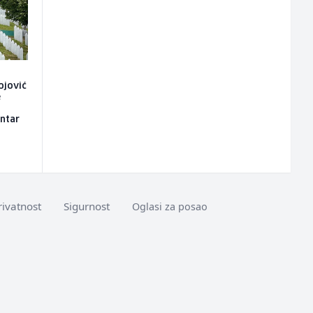
ojović
e
entar
rivatnost
Sigurnost
Oglasi za posao