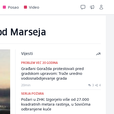
Posao
Video
kod Marseja
Vijesti
PROBLEM VEĆ 20 GODINA
Građani Goražda protestovali pred
gradskom upravom: Traže uredno
vodosnabdijevanje grada
20min
3
4
SERIJA POŽARA
Požari u ZHK: Izgorjelo više od 27.000
kvadratnih metara rastinja, u Sovićima
odbranjene kuće