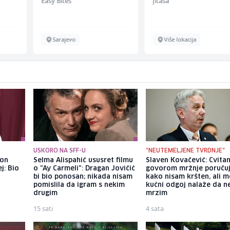
Easy Bites
Jitasa
ž)
Sarajevo
Više lokacija
USKORO NA SFF-U
"NEUTEMELJENE TVRDNJE"
kon
Selma Alispahić ususret filmu
Slaven Kovačević: Cvita
j: Bio
o "Ay Carmeli": Dragan Jovičić
govorom mržnje poruču
bi bio ponosan; nikada nisam
kako nisam kršten, ali m
pomislila da igram s nekim
kućni odgoj nalaže da n
drugim
mrzim
15 sati
4 sata