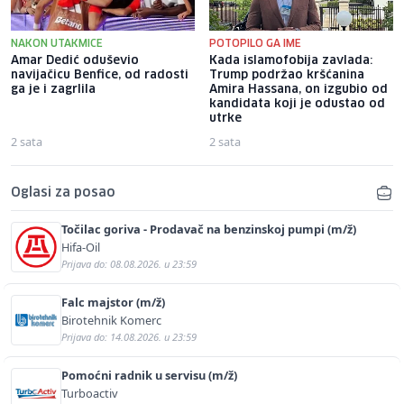
NAKON UTAKMICE
POTOPILO GA IME
Amar Dedić oduševio
Kada islamofobija zavlada:
navijačicu Benfice, od radosti
Trump podržao kršćanina
ga je i zagrlila
Amira Hassana, on izgubio od
kandidata koji je odustao od
utrke
2 sata
2 sata
Oglasi za posao
Točilac goriva - Prodavač na benzinskoj pumpi (m/ž)
Hifa-Oil
Prijava do: 08.08.2026. u 23:59
Falc majstor (m/ž)
Birotehnik Komerc
Prijava do: 14.08.2026. u 23:59
Pomoćni radnik u servisu (m/ž)
Turboactiv