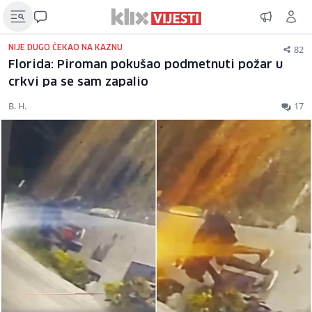
82
NIJE DUGO ČEKAO NA KAZNU
Florida: Piroman pokušao podmetnuti požar u
crkvi pa se sam zapalio
B. H.
17