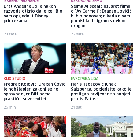
ISKRENO PRIZNANJE
USKORO NA SFF-U
Brat Angeline Jolie nakon
Selma Alispahić ususret filmu
razvoda otkrio da je gej: Bio
o "Ay Carmeli": Dragan Jovičić
sam opsjednut Disney
bi bio ponosan; nikada nisam
princezama
pomislila da igram s nekim
drugim
23 sata
22 sata
KLIX STUDIO
EVROPSKA LIGA
Predrag Kojović: Dragan Čović
Haris Tabaković junak
je hohštapler, zakoni se ne
Salzburga, pogledajte kako je
sprovode jer BiH nema
postigao prvijenac za pobjedu
praktični suverenitet
protiv Pafosa
26 min
21 sat