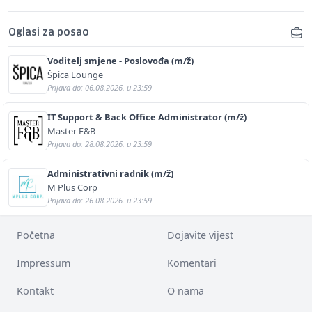
Oglasi za posao
Voditelj smjene - Poslovođa (m/ž)
Špica Lounge
Prijava do: 06.08.2026. u 23:59
IT Support & Back Office Administrator (m/ž)
Master F&B
Prijava do: 28.08.2026. u 23:59
Administrativni radnik (m/ž)
M Plus Corp
Prijava do: 26.08.2026. u 23:59
Početna
Dojavite vijest
Impressum
Komentari
Kontakt
O nama