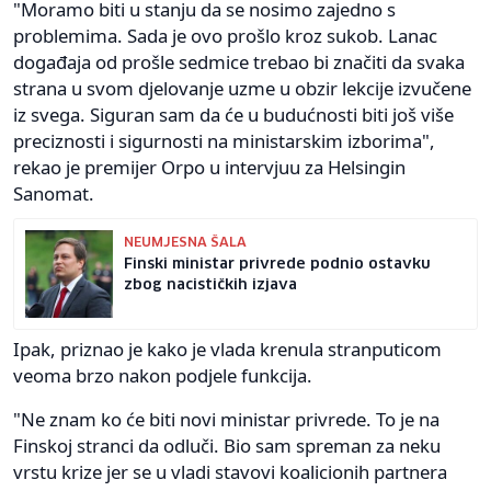
"Moramo biti u stanju da se nosimo zajedno s
problemima. Sada je ovo prošlo kroz sukob. Lanac
događaja od prošle sedmice trebao bi značiti da svaka
strana u svom djelovanje uzme u obzir lekcije izvučene
iz svega. Siguran sam da će u budućnosti biti još više
preciznosti i sigurnosti na ministarskim izborima",
rekao je premijer Orpo u intervjuu za Helsingin
Sanomat.
NEUMJESNA ŠALA
Finski ministar privrede podnio ostavku
zbog nacističkih izjava
Ipak, priznao je kako je vlada krenula stranputicom
veoma brzo nakon podjele funkcija.
"Ne znam ko će biti novi ministar privrede. To je na
Finskoj stranci da odluči. Bio sam spreman za neku
vrstu krize jer se u vladi stavovi koalicionih partnera