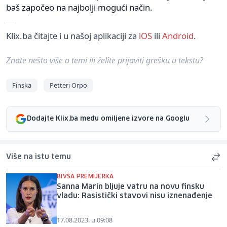
baš započeo na najbolji mogući način.
Klix.ba čitajte i u našoj aplikaciji za
iOS
ili
Android
.
Znate nešto više o temi ili želite prijaviti grešku u tekstu?
Finska
Petteri Orpo
Dodajte Klix.ba među omiljene izvore na Googlu
Više na istu temu
BIVŠA PREMIJERKA
Sanna Marin bljuje vatru na novu finsku
vladu: Rasistički stavovi nisu iznenađenje
17.08.2023. u 09:08