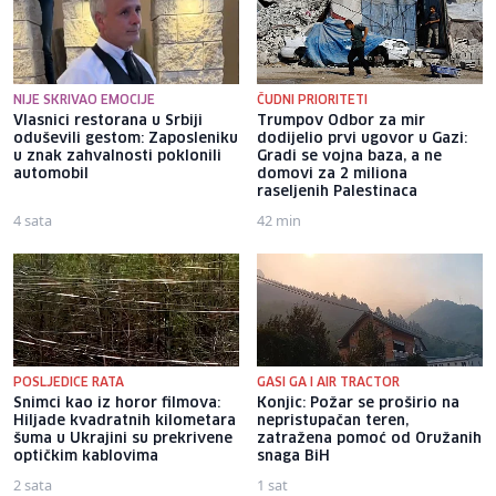
NIJE SKRIVAO EMOCIJE
ČUDNI PRIORITETI
Vlasnici restorana u Srbiji
Trumpov Odbor za mir
oduševili gestom: Zaposleniku
dodijelio prvi ugovor u Gazi:
u znak zahvalnosti poklonili
Gradi se vojna baza, a ne
automobil
domovi za 2 miliona
raseljenih Palestinaca
4 sata
42 min
POSLJEDICE RATA
GASI GA I AIR TRACTOR
Snimci kao iz horor filmova:
Konjic: Požar se proširio na
Hiljade kvadratnih kilometara
nepristupačan teren,
šuma u Ukrajini su prekrivene
zatražena pomoć od Oružanih
optičkim kablovima
snaga BiH
2 sata
1 sat