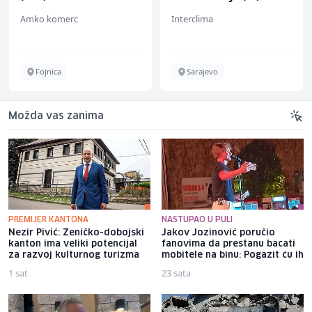
Amko komerc
Interclima
Fojnica
Sarajevo
Možda vas zanima
PREMIJER KANTONA
NASTUPAO U PULI
Nezir Pivić: Zeničko-dobojski
Jakov Jozinović poručio
kanton ima veliki potencijal
fanovima da prestanu bacati
za razvoj kulturnog turizma
mobitele na binu: Pogazit ću ih
1 sat
23 sata