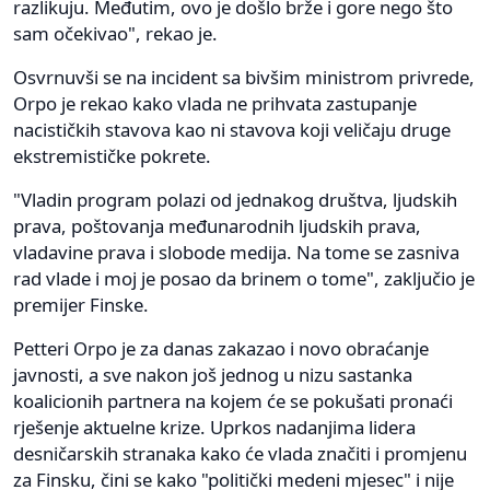
razlikuju. Međutim, ovo je došlo brže i gore nego što
sam očekivao", rekao je.
Osvrnuvši se na incident sa bivšim ministrom privrede,
Orpo je rekao kako vlada ne prihvata zastupanje
nacističkih stavova kao ni stavova koji veličaju druge
ekstremističke pokrete.
"Vladin program polazi od jednakog društva, ljudskih
prava, poštovanja međunarodnih ljudskih prava,
vladavine prava i slobode medija. Na tome se zasniva
rad vlade i moj je posao da brinem o tome", zaključio je
premijer Finske.
Petteri Orpo je za danas zakazao i novo obraćanje
javnosti, a sve nakon još jednog u nizu sastanka
koalicionih partnera na kojem će se pokušati pronaći
rješenje aktuelne krize. Uprkos nadanjima lidera
desničarskih stranaka kako će vlada značiti i promjenu
za Finsku, čini se kako "politički medeni mjesec" i nije