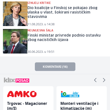
IZNIJELI KRITIKE
Dio koalicije u Finskoj se pokajao zbog
ulaska u vlast, šokirani rasističkim
stavovima
11.08.2023. u 14:38
NEUMJESNA ŠALA
Finski ministar privrede podnio ostavku
zbog nacističkih izjava
30.06.2023. u 19:51
KOMENTARI (16)
Trgovac - Magacioner
Monteri ventilacije i
(m/ž)
klimatizacije (m)