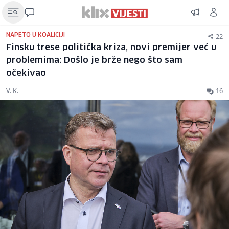
22
NAPETO U KOALICIJI
Finsku trese politička kriza, novi premijer već u
problemima: Došlo je brže nego što sam
očekivao
V. K.
16