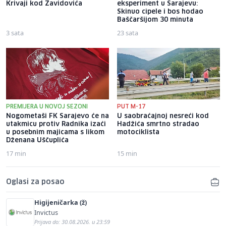
Krivaji kod Zavidovića
eksperiment u Sarajevu:
Skinuo cipele i bos hodao
Baščaršijom 30 minuta
3 sata
23 sata
PREMIJERA U NOVOJ SEZONI
PUT M-17
Nogometaši FK Sarajevo će na
U saobraćajnoj nesreći kod
utakmicu protiv Radnika izaći
Hadžića smrtno stradao
u posebnim majicama s likom
motociklista
Dženana Uščuplića
17 min
15 min
Oglasi za posao
Higijeničarka (ž)
Invictus
Prijava do: 30.08.2026. u 23:59