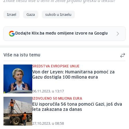
Znate nešto više o temi ili želite prijaviti grešku u tekstu?
Izrael
Gaza
sukob u Izraelu
Dodajte Klix.ba među omiljene izvore na Googlu
Više na istu temu
SREDSTVA EVROPSKE UNIJE
Von der Leyen: Humanitarna pomoć za
Gazu dostigla 100 miliona eura
06.11.2023. u 13:17
IZDVOJENO 50 MILIONA EURA
EU isporučila 56 tona pomoći Gazi, još dva
leta zakazana za danas
27.10.2023. u 08:58