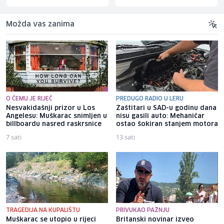
Možda vas zanima
O ČEMU JE RIJEČ
PREDUGO RADIO U LERU
Nesvakidašnji prizor u Los
Zaštitari u SAD-u godinu dana
Angelesu: Muškarac snimljen u
nisu gasili auto: Mehaničar
billboardu nasred raskrsnice
ostao šokiran stanjem motora
7 sati
13 sati
TRAGEDIJA NA KUPALIŠTU
PRIVUKAO PAŽNJU
Muškarac se utopio u rijeci
Britanski novinar izveo