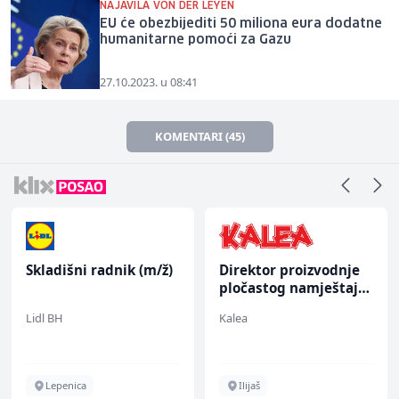
NAJAVILA VON DER LEYEN
EU će obezbijediti 50 miliona eura dodatne
humanitarne pomoći za Gazu
27.10.2023. u 08:41
KOMENTARI (45)
Skladišni radnik (m/ž)
Direktor proizvodnje
pločastog namještaja
(m/ž)
Lidl BH
Kalea
Lepenica
Ilijaš