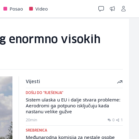
Posao
Video
og enormno visokih
Vijesti
DOŠLI DO "RJEŠENJA"
Sistem ulaska u EU i dalje stvara probleme:
Aerodromi ga potpuno isključuju kada
nastanu velike gužve
20min
0
1
SREBRENICA
Međunarodna komisija za nestale osobe