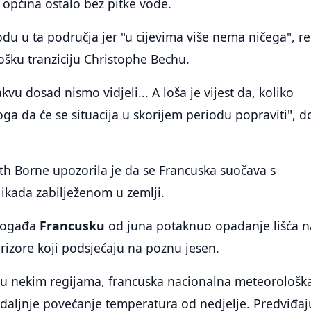
0 općina ostalo bez pitke vode.
u u ta područja jer "u cijevima više nema ničega", r
lošku tranziciju Christophe Bechu.
akvu dosad nismo vidjeli... A loša je vijest da, koliko
ga da će se situacija u skorijem periodu popraviti", 
th Borne upozorila je da se Francuska suočava s
ikada zabilježenom u zemlji.
 pogađa
Francusku
od juna potaknuo opadanje lišća n
prizore koji podsjećaju na poznu jesen.
u nekim regijama, francuska nacionalna meteorološk
daljnje povećanje temperatura od nedjelje. Predviđaj