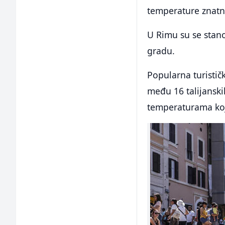
temperature znatno
U Rimu su se stano
gradu.
Popularna turistič
među 16 talijansk
temperaturama koj