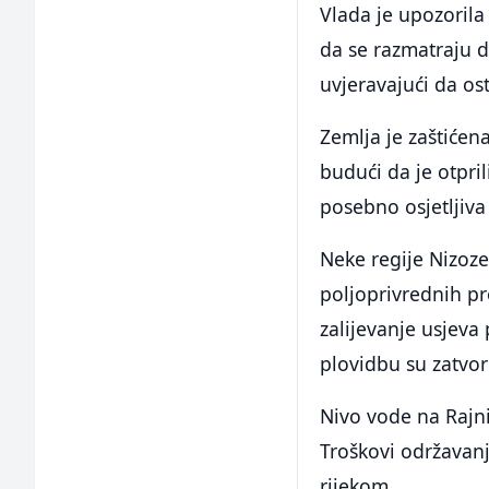
Vlada je upozorila 
da se razmatraju d
uvjeravajući da os
Zemlja je zaštićen
budući da je otpri
posebno osjetljiva
Neke regije Nizoz
poljoprivrednih pr
zalijevanje usjev
plovidbu su zatvo
Nivo vode na Rajn
Troškovi održavanj
rijekom.