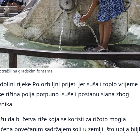
otražili na gradskim fontama
olini rijeke Po ozbiljni prijeti jer suša i toplo vrijeme 
se rižina polja potpuno isuše i postanu slana zbog
snika.
žu da bi žetva riže koja se koristi za rižoto mogla
ćena povećanim sadržajem soli u zemlji, što ubija bilj