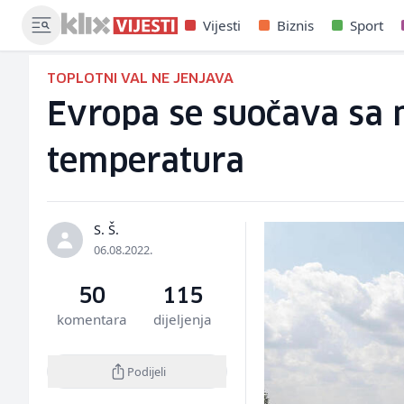
Vijesti
Biznis
Sport
TOPLOTNI VAL NE JENJAVA
Evropa se suočava sa 
temperatura
S. Š.
06.08.2022.
50
115
komentara
dijeljenja
Podijeli