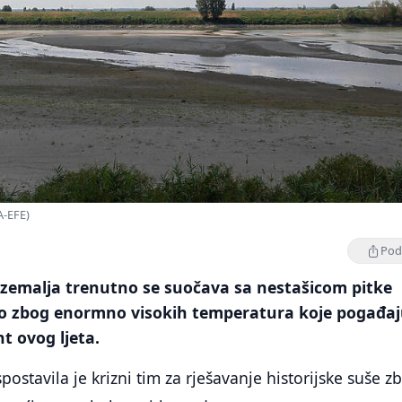
PA-EFE)
Podi
 zemalja trenutno se suočava sa nestašicom pitke
o zbog enormno visokih temperatura koje pogađa
t ovog ljeta.
ostavila je krizni tim za rješavanje historijske suše z