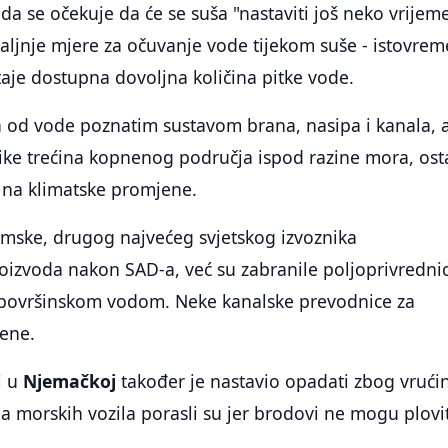
da se očekuje da će se suša "nastaviti još neko vrijeme
aljnje mjere za očuvanje vode tijekom suše - istovre
taje dostupna dovoljna količina pitke vode.
a od vode poznatim sustavom brana, nasipa i kanala, a
like trećina kopnenog područja ispod razine mora, ost
 na klimatske promjene.
emske, drugog najvećeg svjetskog izvoznika
oizvoda nakon SAD-a, već su zabranile poljoprivredni
a površinskom vodom. Neke kanalske prevodnice za
rene.
i u
Njemačkoj
također je nastavio opadati zbog vrući
a morskih vozila porasli su jer brodovi ne mogu plovit