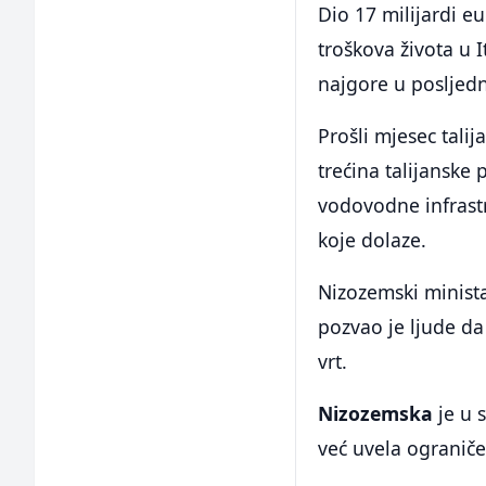
Dio 17 milijardi e
troškova života u I
najgore u posljedn
Prošli mjesec tali
trećina talijanske
vodovodne infrastr
koje dolaze.
Nizozemski minist
pozvao je ljude da
vrt.
Nizozemska
je u 
već uvela ograniče