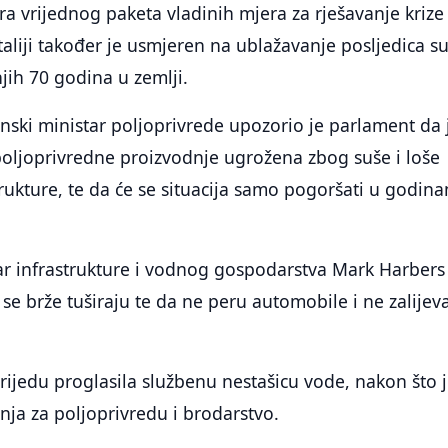
ura vrijednog paketa vladinih mjera za rješavanje krize
taliji također je usmjeren na ublažavanje posljedica su
jih 70 godina u zemlji.
janski ministar poljoprivrede upozorio je parlament da 
 poljoprivredne proizvodnje ugrožena zbog suše i loše
ukture, te da će se situacija samo pogoršati u godin
ar infrastrukture i vodnog gospodarstva Mark Harbers
 se brže tuširaju te da ne peru automobile i ne zalijev
srijedu proglasila službenu nestašicu vode, nakon što 
nja za poljoprivredu i brodarstvo.