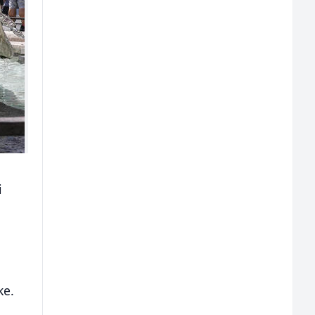
i
ke.