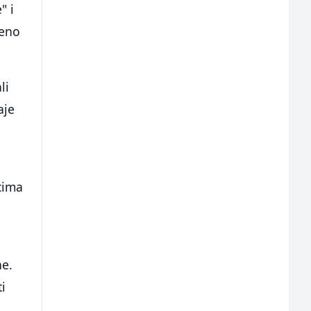
" i
meno
li
aje
cima
ne.
i