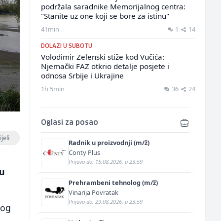
podržala saradnike Memorijalnog centra:
"Stanite uz one koji se bore za istinu"
41min
1
14
DOLAZI U SUBOTU
Volodimir Zelenski stiže kod Vučića:
Njemački FAZ otkrio detalje posjete i
odnosa Srbije i Ukrajine
1h 5min
36
24
Oglasi za posao
jeli
Radnik u proizvodnji (m/ž)
Conty Plus
Prijava do: 15.08.2026. u 23:59
ju
Prehrambeni tehnolog (m/ž)
Vinarija Povratak
Prijava do: 29.08.2026. u 23:59
bog