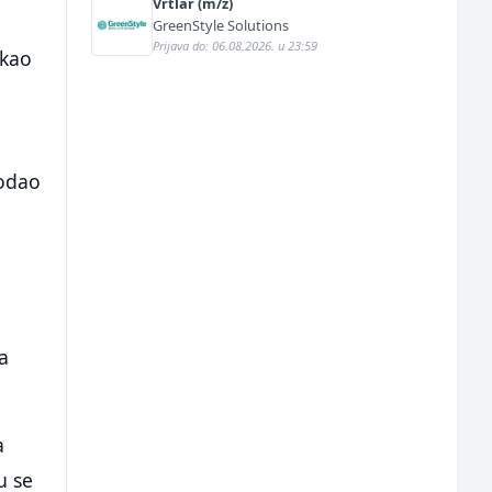
Vrtlar (m/ž)
GreenStyle Solutions
Prijava do: 06.08.2026. u 23:59
ekao
dodao
a
a
u se