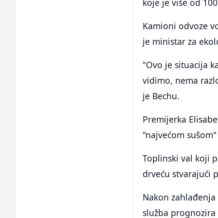
koje je više od 10
Kamioni odvoze vod
je ministar za eko
"Ovo je situacija k
vidimo, nema razlo
je Bechu.
Premijerka Elisabe
"najvećom sušom" 
Toplinski val koji
drveću stvarajući 
Nakon zahlađenja 
služba prognozira 