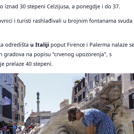
 iznad 30 stepeni Celzijusa, a ponegdje i do 37.
vnici i turisti rashlađivali u brojnim fontanama svuda
ka odredišta
u Italiji
poput Firence i Palerma nalaze s
ih gradova na popisu "crvenog upozorenja", s
e prelaze 40 stepeni.