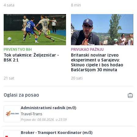
4 sata
8 min
PRVENSTVO BIH
PRIVUKAO PAŽNJU
Tok utakmice: Željezničar -
Britanski novinar izveo
BSK 2:1
eksperiment u Sarajevu:
Skinuo cipele i bos hodao
Baščaršijom 30 minuta
21 sat
20 sati
Oglasi za posao
Administrativni radnik (m/ž)
Travel-Trans
Prijava do: 08.08.2026. u 23:59
Broker - Transport Koordinator (m/ž)