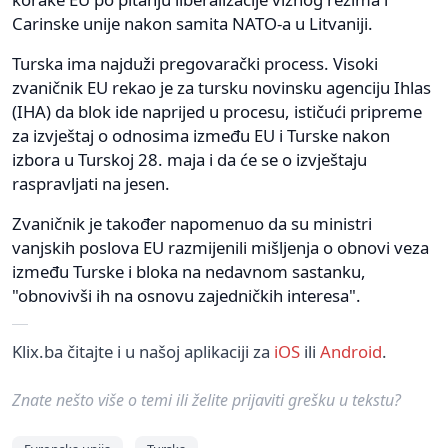
Carinske unije nakon samita NATO-a u Litvaniji.
Turska ima najduži pregovarački process. Visoki
zvaničnik EU rekao je za tursku novinsku agenciju Ihlas
(IHA) da blok ide naprijed u procesu, ističući pripreme
za izvještaj o odnosima između EU i Turske nakon
izbora u Turskoj 28. maja i da će se o izvještaju
raspravljati na jesen.
Zvaničnik je također napomenuo da su ministri
vanjskih poslova EU razmijenili mišljenja o obnovi veza
između Turske i bloka na nedavnom sastanku,
"obnovivši ih na osnovu zajedničkih interesa".
Klix.ba čitajte i u našoj aplikaciji za
iOS
ili
Android
.
Znate nešto više o temi ili želite prijaviti grešku u tekstu?