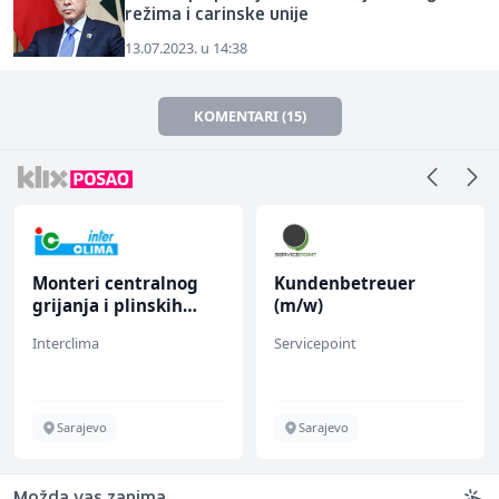
režima i carinske unije
13.07.2023. u 14:38
KOMENTARI (15)
Monteri centralnog
Kundenbetreuer
grijanja i plinskih
(m/w)
instalacija (m)
Interclima
Servicepoint
Sarajevo
Sarajevo
Možda vas zanima