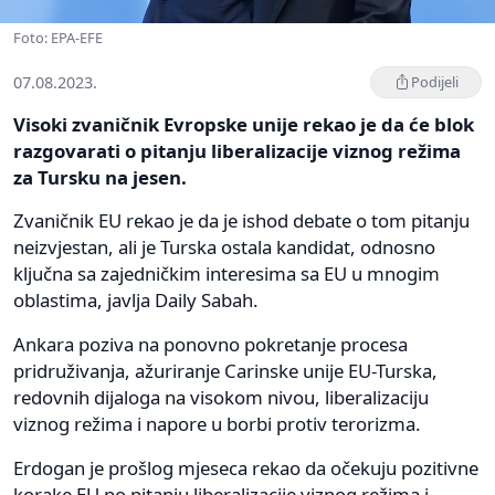
Foto: EPA-EFE
07.08.2023.
Podijeli
Visoki zvaničnik Evropske unije rekao je da će blok
razgovarati o pitanju liberalizacije viznog režima
za Tursku na jesen.
Zvaničnik EU rekao je da je ishod debate o tom pitanju
neizvjestan, ali je Turska ostala kandidat, odnosno
ključna sa zajedničkim interesima sa EU u mnogim
oblastima, javlja Daily Sabah.
Ankara poziva na ponovno pokretanje procesa
pridruživanja, ažuriranje Carinske unije EU-Turska,
redovnih dijaloga na visokom nivou, liberalizaciju
viznog režima i napore u borbi protiv terorizma.
Erdogan je prošlog mjeseca rekao da očekuju pozitivne
korake EU po pitanju liberalizacije viznog režima i