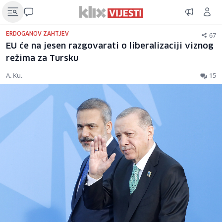
67
ERDOGANOV ZAHTJEV
EU će na jesen razgovarati o liberalizaciji viznog
režima za Tursku
A. Ku.
15