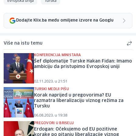
Evropska unija
Turska
Dodajte Klix.ba među omiljene izvore na Googlu
Više na istu temu
KONFERENCIJA MINISTARA
Šef diplomatije Turske Hakan Fidan: Imamo
ambiciju da pristupimo Evropskoj uniji
02.11.2023. u 21:51
TURSKI MEDIJI PIŠU
Korak naprijed u pregovorima? EU
razmatra liberalizaciju viznog režima za
Tursku
06.08.2023. u 19:38
PREGOVORI U BRISELU
Erdogan: Očekujemo od EU pozitivne
korake po pitanju liberalizacije viznog