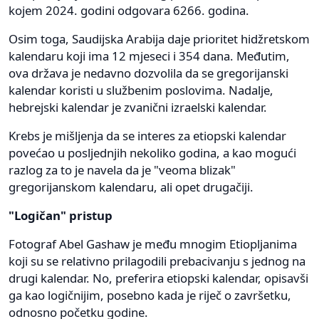
kojem 2024. godini odgovara 6266. godina.
Osim toga, Saudijska Arabija daje prioritet hidžretskom
kalendaru koji ima 12 mjeseci i 354 dana. Međutim,
ova država je nedavno dozvolila da se gregorijanski
kalendar koristi u službenim poslovima. Nadalje,
hebrejski kalendar je zvanični izraelski kalendar.
Krebs je mišljenja da se interes za etiopski kalendar
povećao u posljednjih nekoliko godina, a kao mogući
razlog za to je navela da je "veoma blizak"
gregorijanskom kalendaru, ali opet drugačiji.
"Logičan" pristup
Fotograf Abel Gashaw je među mnogim Etiopljanima
koji su se relativno prilagodili prebacivanju s jednog na
drugi kalendar. No, preferira etiopski kalendar, opisavši
ga kao logičnijim, posebno kada je riječ o završetku,
odnosno početku godine.