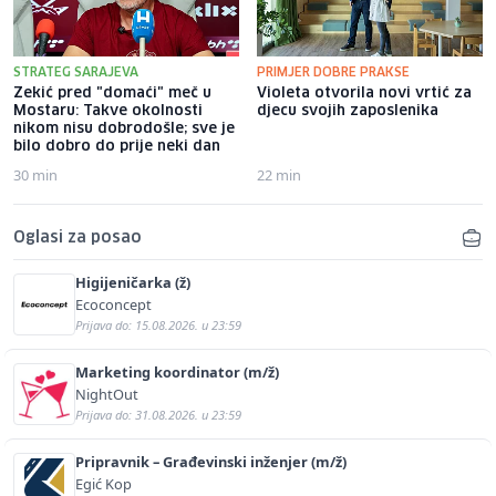
STRATEG SARAJEVA
PRIMJER DOBRE PRAKSE
Zekić pred "domaći" meč u
Violeta otvorila novi vrtić za
Mostaru: Takve okolnosti
djecu svojih zaposlenika
nikom nisu dobrodošle; sve je
bilo dobro do prije neki dan
30 min
22 min
Oglasi za posao
Higijeničarka (ž)
Ecoconcept
Prijava do: 15.08.2026. u 23:59
Marketing koordinator (m/ž)
NightOut
Prijava do: 31.08.2026. u 23:59
Pripravnik – Građevinski inženjer (m/ž)
Egić Kop