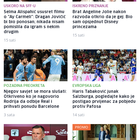
USKORO NA SFF-U
ISKRENO PRIZNANJE
Selma Alispahić ususret filmu
Brat Angeline Jolie nakon
o "Ay Carmeli": Dragan Jovičić
razvoda otkrio da je gej: Bio
bi bio ponosan; nikada nisam
sam opsjednut Disney
pomislila da igram s nekim
princezama
drugim
15 sati
15 sati
POZADINA PREOKRETA
EVROPSKA LIGA
Njegov savjet se mora slušati:
Haris Tabaković junak
Otkriveno ko je nagovorio
Salzburga, pogledajte kako je
Rodrija da odbije Real i
postigao prvijenac za pobjedu
prihvati ponudu Barcelone
protiv Pafosa
3 sata
14 sati
PROMO