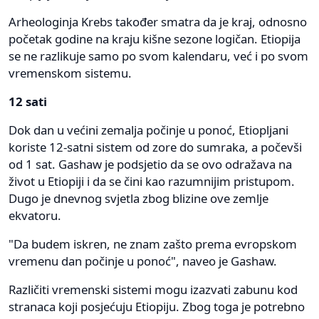
Arheologinja Krebs također smatra da je kraj, odnosno
početak godine na kraju kišne sezone logičan. Etiopija
se ne razlikuje samo po svom kalendaru, već i po svom
vremenskom sistemu.
12 sati
Dok dan u većini zemalja počinje u ponoć, Etiopljani
koriste 12-satni sistem od zore do sumraka, a počevši
od 1 sat. Gashaw je podsjetio da se ovo odražava na
život u Etiopiji i da se čini kao razumnijim pristupom.
Dugo je dnevnog svjetla zbog blizine ove zemlje
ekvatoru.
"Da budem iskren, ne znam zašto prema evropskom
vremenu dan počinje u ponoć", naveo je Gashaw.
Različiti vremenski sistemi mogu izazvati zabunu kod
stranaca koji posjećuju Etiopiju. Zbog toga je potrebno