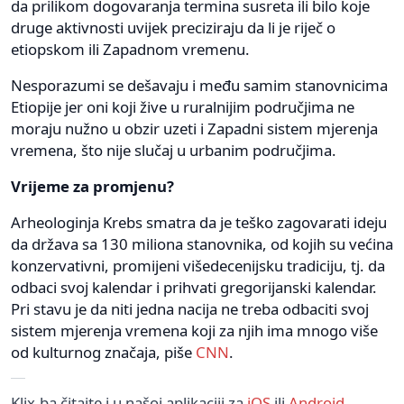
da prilikom dogovaranja termina susreta ili bilo koje
druge aktivnosti uvijek preciziraju da li je riječ o
etiopskom ili Zapadnom vremenu.
Nesporazumi se dešavaju i među samim stanovnicima
Etiopije jer oni koji žive u ruralnijim područjima ne
moraju nužno u obzir uzeti i Zapadni sistem mjerenja
vremena, što nije slučaj u urbanim područjima.
Vrijeme za promjenu?
Arheologinja Krebs smatra da je teško zagovarati ideju
da država sa 130 miliona stanovnika, od kojih su većina
konzervativni, promijeni višedecenijsku tradiciju, tj. da
odbaci svoj kalendar i prihvati gregorijanski kalendar.
Pri stavu je da niti jedna nacija ne treba odbaciti svoj
sistem mjerenja vremena koji za njih ima mnogo više
od kulturnog značaja, piše
CNN
.
Klix.ba čitajte i u našoj aplikaciji za
iOS
ili
Android
.