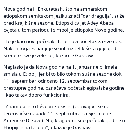
Nova godina ili Enkutatash, što na amharskom
etiopskom semitskom jeziku znači "dar dragulja", stiže
pred kraj kišne sezone. Etiopski cvijet Adey Abeba
cvjeta u tom periodu i simbol je etiopske Nove godine.
"To je kao novi početak. To je novi početak za sve nas.
Nakon toga, smanjuje se intenzitet kiše, a gdje god
krenete, sve je zeleno", kazao je Gashaw.
Naglasio je da Nova godina na 1. januar ne bi imala
smisla u Etiopiji jer bi to bilo tokom sušne sezone dok
11. septembar, odnosno 12. septembar tokom
prestupne godine, označava početak egipatske godine
i kao takav dobro funkcionira.
"Znam da je to loš dan za svijet (pozivajući se na
terorističke napade 11. septembra na Sjedinjene
Američke Države). No, kraj, odnosno početak godine u
Etiopiji je na taj dan", ukazao je Gashaw.