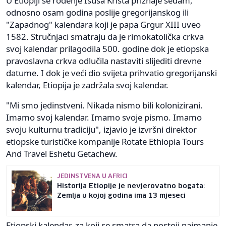
U Etiopiji se rođenje Isusa Krista priznaje sedam,
odnosno osam godina poslije gregorijanskog ili
"Zapadnog" kalendara koji je papa Grgur XIII uveo
1582. Stručnjaci smatraju da je rimokatolička crkva
svoj kalendar prilagodila 500. godine dok je etiopska
pravoslavna crkva odlučila nastaviti slijediti drevne
datume. I dok je veći dio svijeta prihvatio gregorijanski
kalendar, Etiopija je zadržala svoj kalendar.
"Mi smo jedinstveni. Nikada nismo bili kolonizirani.
Imamo svoj kalendar. Imamo svoje pismo. Imamo
svoju kulturnu tradiciju", izjavio je izvršni direktor
etiopske turističke kompanije Rotate Ethiopia Tours
And Travel Eshetu Getachew.
JEDINSTVENA U AFRICI
Historija Etiopije je nevjerovatno bogata:
Zemlja u kojoj godina ima 13 mjeseci
Etiopski kalendar, za koji se smatra da postoji najmanje