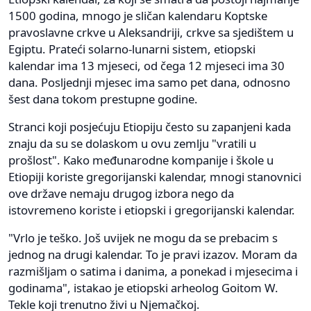
1500 godina, mnogo je sličan kalendaru Koptske
pravoslavne crkve u Aleksandriji, crkve sa sjedištem u
Egiptu. Prateći solarno-lunarni sistem, etiopski
kalendar ima 13 mjeseci, od čega 12 mjeseci ima 30
dana. Posljednji mjesec ima samo pet dana, odnosno
šest dana tokom prestupne godine.
Stranci koji posjećuju Etiopiju često su zapanjeni kada
znaju da su se dolaskom u ovu zemlju "vratili u
prošlost". Kako međunarodne kompanije i škole u
Etiopiji koriste gregorijanski kalendar, mnogi stanovnici
ove države nemaju drugog izbora nego da
istovremeno koriste i etiopski i gregorijanski kalendar.
"Vrlo je teško. Još uvijek ne mogu da se prebacim s
jednog na drugi kalendar. To je pravi izazov. Moram da
razmišljam o satima i danima, a ponekad i mjesecima i
godinama", istakao je etiopski arheolog Goitom W.
Tekle koji trenutno živi u Njemačkoj.