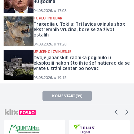
40 godina
04.08.2026. u 17:08
TOPLOTNI UDAR
Tragedija u Tokiju: Tri lavice uginule zbog
ekstremnih vrućina, bore se za život
ostalih
04.08.2026. u 11:28
UPUĆENO IZVINJENJE
Dvoje japanskih radnika poginulo u
eksploziji nakon što ih je šef natjerao da se
vrate u tržni centar po novac
03.08.2026. u 19:15
KOMENTARI (39)