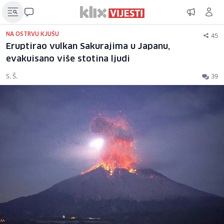
45
NA OSTRVU KJUŠU
Eruptirao vulkan Sakurajima u Japanu,
evakuisano više stotina ljudi
S. Š.
39