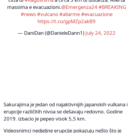
massima e evacuazioni.
@Emergenza24
#BREAKING
#news
#vulcano
#allarme
#evacuazione
https://t.co/gpMZp2akB9
— DaniDan (@DanieleDann1)
July 24, 2022
Sakurajima je jedan od najaktivnijih japanskih vulkana i
erupcije različitih nivoa se dešavaju redovno. Godine
2019. izbacio je pepeo visok 5,5 km.
Videosnimci nedjeljne erupcije pokazuju nešto što je