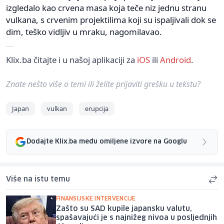
izgledalo kao crvena masa koja teče niz jednu stranu
vulkana, s crvenim projektilima koji su ispaljivali dok se
dim, teško vidljiv u mraku, nagomilavao.
Klix.ba čitajte i u našoj aplikaciji za
iOS
ili
Android
.
Znate nešto više o temi ili želite prijaviti grešku u tekstu?
Japan
vulkan
erupcija
Dodajte Klix.ba među omiljene izvore na Googlu
Više na istu temu
FINANSIJSKE INTERVENCIJE
Zašto su SAD kupile japansku valutu,
spašavajući je s najnižeg nivoa u posljednjih