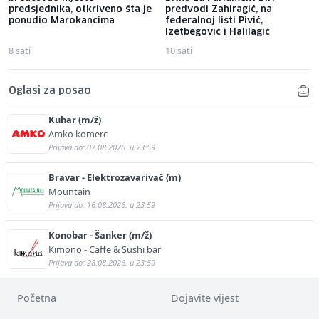
predsjednika, otkriveno šta je
predvodi Zahiragić, na
ponudio Marokancima
federalnoj listi Pivić,
Izetbegović i Halilagić
8 sati
10 sati
Oglasi za posao
Kuhar (m/ž)
Amko komerc
Prijava do: 07.08.2026. u 23:59
Bravar - Elektrozavarivač (m)
Mountain
Prijava do: 16.08.2026. u 23:59
Konobar - Šanker (m/ž)
Kimono - Caffe & Sushi bar
Prijava do: 28.08.2026. u 23:59
Početna
Dojavite vijest