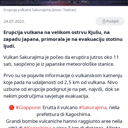
Erupcija vulkana Sakurajima (Izvor: Twitter)
24.07.2022.
Podijeli
Erupcija vulkana na velikom ostrvu Kjušu, na
zapadu Japana, primorala je na evakuaciju stotinu
ljudi.
Vulkan Sakurajima je počeo da eruptira jutros oko 11
sati, saopćeno je iz japanske meteorološke stanice.
Prvo su se pojavile informacije o vulkanskom kamenju
koje pada na udaljenosti od 2,5 km od vulkana. Nivo
uzbune od erupcije podignut je na pet, najviši, dok se
nekim područjima savjetuje evakuacija.
🔴
#Giappone
: Erutta il vulcano
#Sakurajima
, nella
prefettura di Kagoshima.
Grandi bombe vulcaniche hanno raggiunto aree nella
città di
#Kagoshima
a circa 3 km di distanza. Allerta