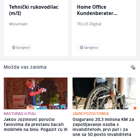
Tehnički rukovodilac
Home Office
(m/ž)
Kundenberater
(m/w/d) für Vattenfall
Mountain
TELUS Digital
Sarajevo
Sarajevo
Možda vas zanima
NASTUPAO U PULI
JAVNI POZIVI FONDA
Jakov Jozinović poručio
Osigurano 20,3 miliona KM za
fanovima da prestanu bacati
zapošljavanje osoba s
mobitele na binu: Pogazit ću ih
invaliditetom, prvi put i za
one sa 50 posto invaliditeta