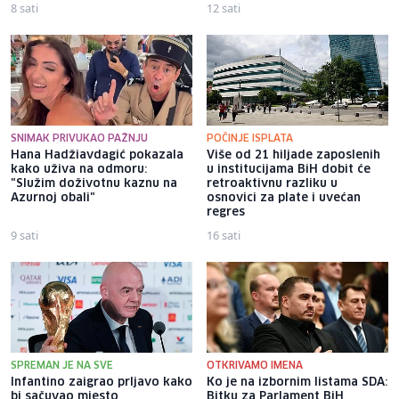
8 sati
12 sati
SNIMAK PRIVUKAO PAŽNJU
POČINJE ISPLATA
Hana Hadžiavdagić pokazala
Više od 21 hiljade zaposlenih
kako uživa na odmoru:
u institucijama BiH dobit će
"Služim doživotnu kaznu na
retroaktivnu razliku u
Azurnoj obali"
osnovici za plate i uvećan
regres
9 sati
16 sati
SPREMAN JE NA SVE
OTKRIVAMO IMENA
Infantino zaigrao prljavo kako
Ko je na izbornim listama SDA:
bi sačuvao mjesto
Bitku za Parlament BiH