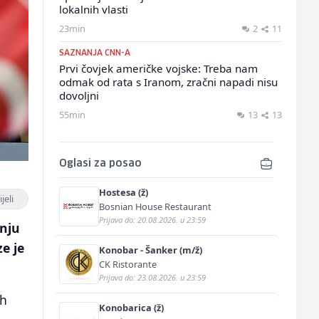
lokalnih vlasti
23min
2
11
SAZNANJA CNN-A
Prvi čovjek američke vojske: Treba nam
odmak od rata s Iranom, zračni napadi nisu
dovoljni
55min
13
13
Oglasi za posao
Hostesa (ž)
jeli
Bosnian House Restaurant
Prijava do: 20.08.2026. u 23:59
nju
e je
Konobar - Šanker (m/ž)
CK Ristorante
Prijava do: 23.08.2026. u 23:59
ih
Konobarica (ž)