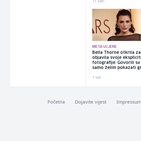
11 sati
META UCJENE
Bella Thorne otkrila za
objavila svoje eksplici
fotografije: Govorili su
samo želim pokazati g
1 sat
Dojavite vijest
Impressu
Početna