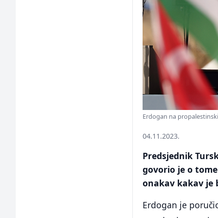
Erdogan na propalestinski
04.11.2023.
Predsjednik Turs
govorio je o tom
onakav kakav je b
Erdogan je poručio