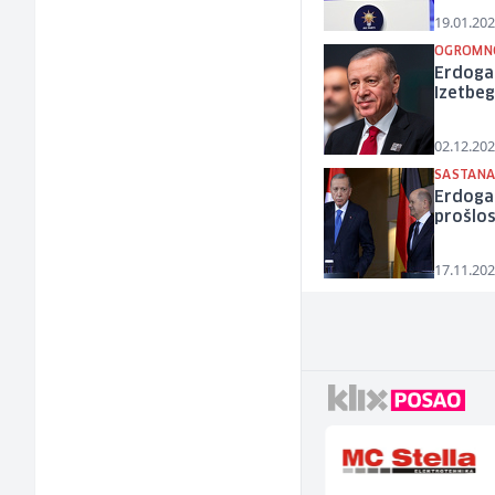
19.01.202
OGROMN
Erdogan
Izetbe
02.12.202
SASTANA
Erdogan
prošlos
17.11.202