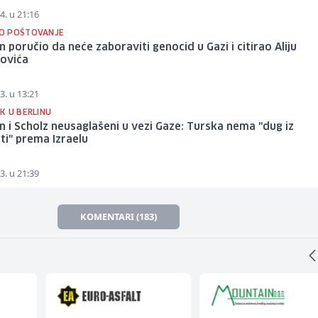
4. u 21:16
O POŠTOVANJE
 poručio da neće zaboraviti genocid u Gazi i citirao Aliju
govića
3. u 13:21
K U BERLINU
 i Scholz neusaglašeni u vezi Gaze: Turska nema "dug iz
ti" prema Izraelu
3. u 21:39
KOMENTARI (183)