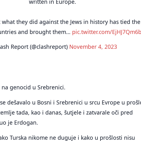
written in Europe.
what they did against the Jews in history has tied the
untries and brought them…
pic.twitter.com/EjHJ7Qm6
ash Report (@clashreport)
November 4, 2023
e na genocid u Srebrenici.
e dešavalo u Bosni i Srebrenici u srcu Evrope u prošlo
mlje tada, kao i danas, šutjele i zatvarale oči pred
uo je Erdogan.
kako Turska nikome ne duguje i kako u prošlosti nisu