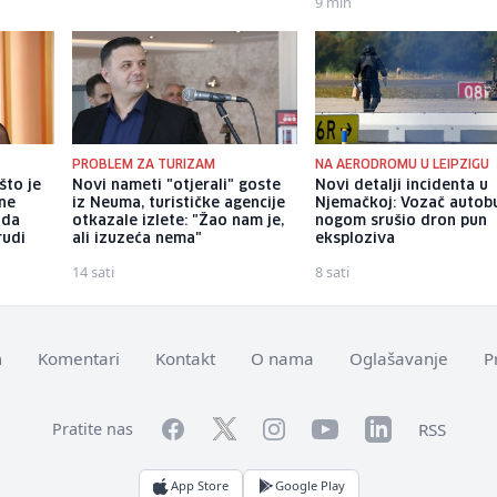
9 min
PROBLEM ZA TURIZAM
NA AERODROMU U LEIPZIGU
što je
Novi nameti "otjerali" goste
Novi detalji incidenta u
tne
iz Neuma, turističke agencije
Njemačkoj: Vozač autob
 da
otkazale izlete: "Žao nam je,
nogom srušio dron pun
rudi
ali izuzeća nema"
eksploziva
14 sati
8 sati
m
Komentari
Kontakt
O nama
Oglašavanje
P
Facebook
YouTube
LinkedIn
Twitter
Instagram
RSS
Pratite nas
App Store
Google Play