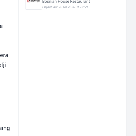
Bosnian House Restaurant
Prijava do: 20.08.2026. u 23:59
ge
d
jera
lji
eing