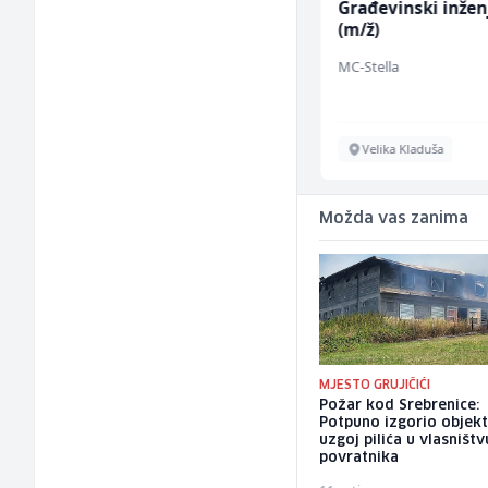
Konobarica (ž)
Građevinski inžen
(m/ž)
Bosnian House Restaurant
MC-Stella
Inostranstvo
Velika Kladuša
Možda vas zanima
MJESTO GRUJIČIĆI
Požar kod Srebrenice:
Potpuno izgorio objekt
uzgoj pilića u vlasništv
povratnika