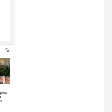
Voditelj poslovnice
Monteri centralnog
salona namještaja (m/
grijanja i plinskih
ž)
instalacija (m)
Kalea
Interclima
Više lokacija
Sarajevo
rgina
o
no