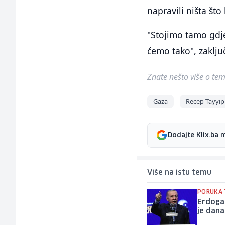
napravili ništa što
"Stojimo tamo gdje
ćemo tako", zaključ
Znate nešto više o temi 
Gaza
Recep Tayyi
Dodajte Klix.ba 
Više na istu temu
PORUKA 
Erdogan
je dana