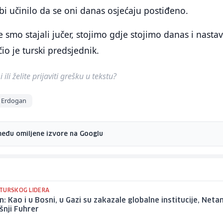
 bi učinilo da se oni danas osjećaju postiđeno.
 smo stajali jučer, stojimo gdje stojimo danas i nastav
io je turski predsjednik.
ili želite prijaviti grešku u tekstu?
p Erdogan
među omiljene izvore na Googlu
TURSKOG LIDERA
: Kao i u Bosni, u Gazi su zakazale globalne institucije, Net
šnji Fuhrer