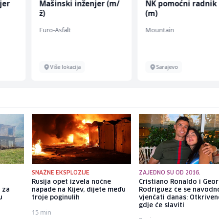
jer
Mašinski inženjer (m/
NK pomoćni radnik
ž)
(m)
Euro-Asfalt
Mountain
Više lokacija
Sarajevo
SNAŽNE EKSPLOZIJE
ZAJEDNO SU OD 2016.
Rusija opet izvela noćne
Cristiano Ronaldo i Geo
 za
napade na Kijev, dijete među
Rodriguez će se navodn
u
troje poginulih
vjenčati danas: Otkrive
gdje će slaviti
15 min