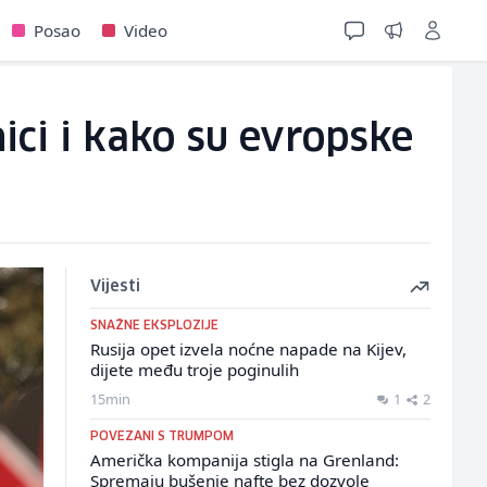
Posao
Video
ici i kako su evropske
Vijesti
SNAŽNE EKSPLOZIJE
Rusija opet izvela noćne napade na Kijev,
dijete među troje poginulih
15min
1
2
POVEZANI S TRUMPOM
Američka kompanija stigla na Grenland:
Spremaju bušenje nafte bez dozvole