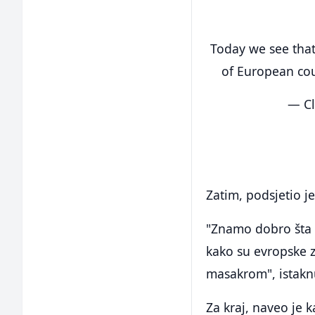
Today we see that 
of European co
— Cl
Zatim, podsjetio j
"Znamo dobro šta s
kako su evropske ze
masakrom", istakn
Za kraj, naveo je 