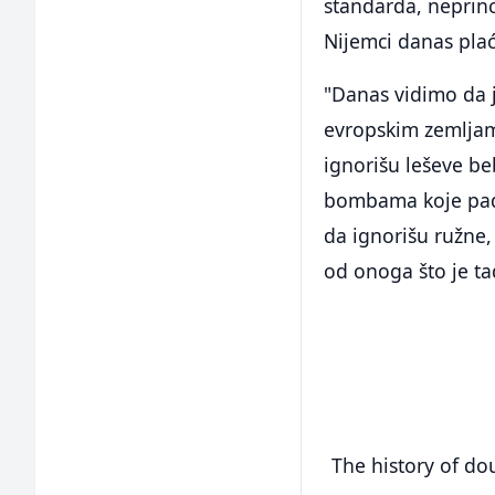
standarda, neprinc
Nijemci danas pla
"Danas vidimo da je
evropskim zemljama
ignorišu leševe b
bombama koje pada
da ignorišu ružne, 
od onoga što je ta
The history of do