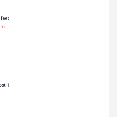
 feet
bm
sti i