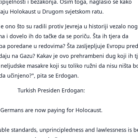
ipijelnosti i bezakonja. Osim toga, naglasio se kako
ćaju Holokaust u Drugom svjetskom ratu.
 ono što su radili protiv Jevreja u historiji vezalo no
 i dovelo ih do tačke da se poriču. Šta ih tjera da
eba poredane u redovima? Šta zasljepljuje Evropu pre
ju na Gazu? Kakav je ovo prehrambeni dug koji ih t
neljudske masakre koji su toliko ružni da nisu ništa bo
da učinjeno?", pita se Erdogan.
Turkish Presiden Erdogan:
Germans are now paying for Holocaust.
uble standards, unprincipledness and lawlessness is b