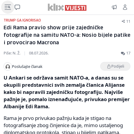
11
TRUMP GA IGNORISAO
Edi Rama pravio show prije zajedničke
fotografije na samitu NATO-a: Nosio bijele patike
i provocirao Macrona
Piše: N. Ž.
|
08.07.2026.
17
Podijeli
Poslušajte članak
U Ankari se održava samit NATO-a, a danas su se
okupili predstavnici svih zemalja članica Alijanse
kako bi napravili zajedničku fotografiju. Najviše
pažnje je, pomalo iznenađujuće, privukao premijer
Albanije Edi Rama.
Rama je prvo privukao pažnju kada je stigao na
fotografisanje zbog činjenice da je, mimo ustaljenog
diplomatskog protokola, stigao u bijelim patikama.