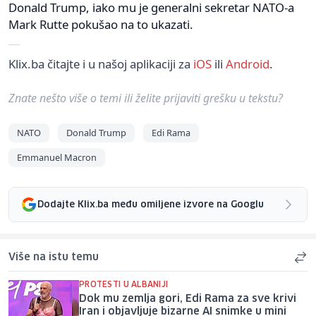
Donald Trump, iako mu je generalni sekretar NATO-a
Mark Rutte pokušao na to ukazati.
Klix.ba čitajte i u našoj aplikaciji za
iOS
ili
Android
.
Znate nešto više o temi ili želite prijaviti grešku u tekstu?
NATO
Donald Trump
Edi Rama
Emmanuel Macron
Dodajte Klix.ba među omiljene izvore na Googlu
Više na istu temu
PROTESTI U ALBANIJI
Dok mu zemlja gori, Edi Rama za sve krivi
Iran i objavljuje bizarne AI snimke u mini