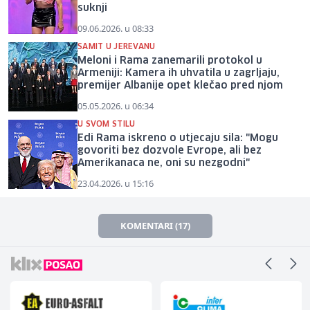
suknji
09.06.2026. u 08:33
SAMIT U JEREVANU
Meloni i Rama zanemarili protokol u
Armeniji: Kamera ih uhvatila u zagrljaju,
premijer Albanije opet klečao pred njom
05.05.2026. u 06:34
U SVOM STILU
Edi Rama iskreno o utjecaju sila: "Mogu
govoriti bez dozvole Evrope, ali bez
Amerikanaca ne, oni su nezgodni"
23.04.2026. u 15:16
KOMENTARI (17)