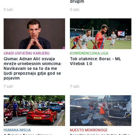
drugim
5 sati
5 sati
GRADI USPJEŠNU KARIJERU
KONFERENCIJSKA LIGA
Glumac Adnan Alić osvaja
Tok utakmice: Borac - ML
mreže urnebesnim snimcima:
Vitebsk 1:0
Navikavam se na to da me
ljudi prepoznaju gdje god se
pojavim
7 sati
7 sati
HUMANA MISIJA
MJESTO MOKRONOGE