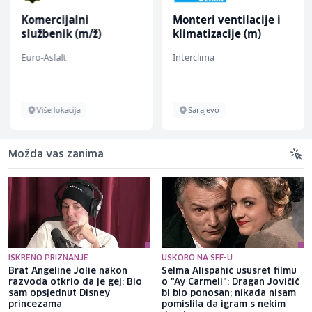
Komercijalni
Monteri ventilacije i
službenik (m/ž)
klimatizacije (m)
Euro-Asfalt
Interclima
Više lokacija
Sarajevo
Možda vas zanima
ISKRENO PRIZNANJE
USKORO NA SFF-U
Brat Angeline Jolie nakon
Selma Alispahić ususret filmu
razvoda otkrio da je gej: Bio
o "Ay Carmeli": Dragan Jovičić
sam opsjednut Disney
bi bio ponosan; nikada nisam
princezama
pomislila da igram s nekim