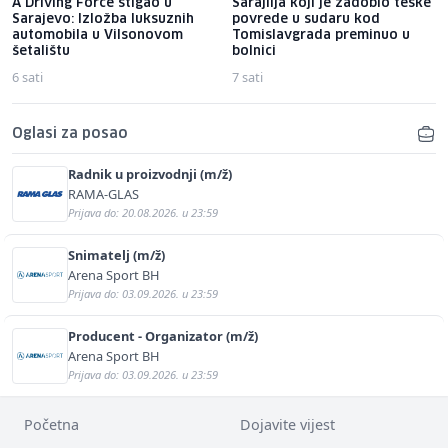
A Driving Force stigao u
Sarajlija koji je zadobio teške
Sarajevo: Izložba luksuznih
povrede u sudaru kod
automobila u Vilsonovom
Tomislavgrada preminuo u
šetalištu
bolnici
6 sati
7 sati
Oglasi za posao
Radnik u proizvodnji (m/ž)
RAMA-GLAS
Prijava do: 20.08.2026. u 23:59
Snimatelj (m/ž)
Arena Sport BH
Prijava do: 03.09.2026. u 23:59
Producent - Organizator (m/ž)
Arena Sport BH
Prijava do: 03.09.2026. u 23:59
Početna
Dojavite vijest